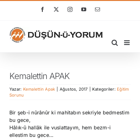
Skip
to
Facebook
X
Instagram
YouTube
E-
posta
content
Kemalettin APAK
Yazar:
Kemalettin Apak
|
Ağustos, 2017
|
Kategoriler:
Eğitim
Sorunu
Bir şeb-i nûrânûr ki mahitabın sekriyle bedmestim
bu gece,
Hâlık-û hallâk ile vuslattayım, hem bezm-i
ellestim bu gece…