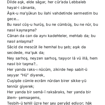
Dilde aşk, elde sâgar, her cür’ada Lebbaleb
hayal-i cânanla,
Âşık-u ma’şûkun bu ilahi vahdetinde sermestim bu
gece…
Bu nasıl cûş-u hurûş, bu ne cümbüş, bu ne nûr, bu
nasıl kaynaşma?
Cânan da can da aynı kadehteler, mehtab da; bu
nasıl anlaşma?
Sâcid de mescût ile hemhal bu şeb; aşık da
secdede, ma’şuk da;
Ney sarhoş, neyzen sarhoş, taşıyor lâ vü illâ, hem
nasıl bir taşma?..
Her yanda raks-ı nücûm, zikirde hep sabit-ü
seyyar “Hû” diyerek,
Cuşişde cümle ecrâm nûrdan birer sikke-yü
tennûr giyerek;
Her yanda bir semâ-î raksâraks, her yanda bir
âlem- şemsaşems,
Tesbih-ü tehlil üzre her şey peryâd ediyor; hâk