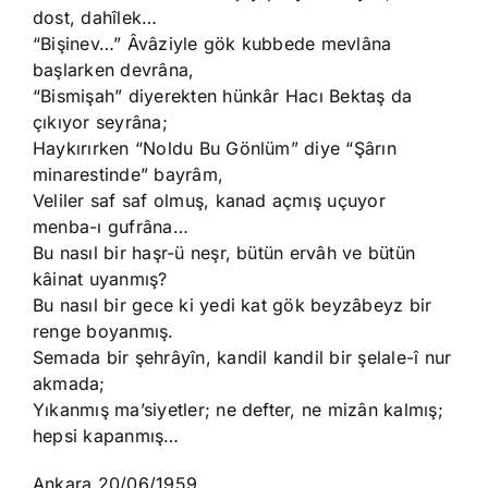
dost, dahîlek…
“Bişinev…” Âvâziyle gök kubbede mevlâna
başlarken devrâna,
“Bismişah” diyerekten hünkâr Hacı Bektaş da
çıkıyor seyrâna;
Haykırırken “Noldu Bu Gönlüm” diye “Şârın
minarestinde” bayrâm,
Veliler saf saf olmuş, kanad açmış uçuyor
menba-ı gufrâna…
Bu nasıl bir haşr-ü neşr, bütün ervâh ve bütün
kâinat uyanmış?
Bu nasıl bir gece ki yedi kat gök beyzâbeyz bir
renge boyanmış.
Semada bir şehrâyîn, kandil kandil bir şelale-î nur
akmada;
Yıkanmış ma’siyetler; ne defter, ne mizân kalmış;
hepsi kapanmış…
Ankara 20/06/1959