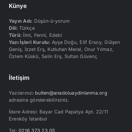
Künye
Yayın Adı:
Düşün-ü-yorum
Dili:
Türkçe
Türü:
İlmi, Fenni, Edebi
Yazı İşleri Kurulu:
Ayşe Doğu, Elif Ersoy, Gülşen
Geniş, İzzet Erş, Kutluhan Meral, Onur Yılmaz,
Özlem Küskü, Selin Erş, Sultan Güvenç
İletişim
Yazılarınızı
bulten@anadoluaydinlanma.org
adresine gönderebilirsiniz.
İdare Adresi: Bayar Cad Papatya Apt. 22/11
Erenköy İstanbul
Tel:
0216 373 23 05