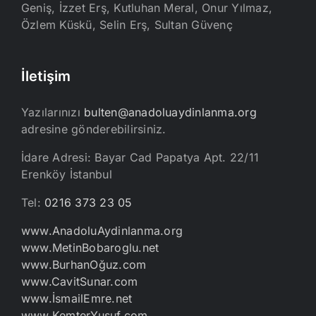
Geniş, İzzet Erş, Kutluhan Meral, Onur Yılmaz,
Özlem Küskü, Selin Erş, Sultan Güvenç
İletişim
Yazılarınızı
bulten@anadoluaydinlanma.org
adresine gönderebilirsiniz.
İdare Adresi: Bayar Cad Papatya Apt. 22/11
Erenköy İstanbul
Tel:
0216 373 23 05
www.AnadoluAydinlanma.org
www.MetinBobaroglu.net
www.BurhanOğuz.com
www.CavitSunar.com
www.İsmailEmre.net
www.KemterYusuf.com