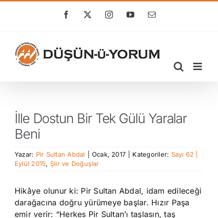
Skip
to
Facebook
X
Instagram
YouTube
E-
posta
content
İlle Dostun Bir Tek Gülü Yaralar
Beni
Yazar:
Pir Sultan Abdal
|
Ocak, 2017
|
Kategoriler:
Sayı 62 |
Eylül 2015
,
Şiir ve Doğuşlar
Hikâye olunur ki: Pir Sultan Abdal, idam edileceği
darağacına doğru yürümeye başlar. Hızır Paşa
emir verir: “Herkes Pir Sultan’ı taşlasın, taş