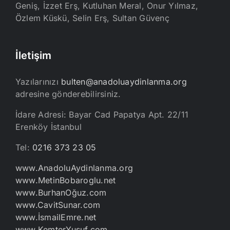
Geniş, İzzet Erş, Kutluhan Meral, Onur Yılmaz,
Özlem Küskü, Selin Erş, Sultan Güvenç
İletişim
Yazılarınızı
bulten@anadoluaydinlanma.org
adresine gönderebilirsiniz.
İdare Adresi: Bayar Cad Papatya Apt. 22/11
Erenköy İstanbul
Tel:
0216 373 23 05
www.AnadoluAydinlanma.org
www.MetinBobaroglu.net
www.BurhanOğuz.com
www.CavitSunar.com
www.İsmailEmre.net
www.KemterYusuf.com