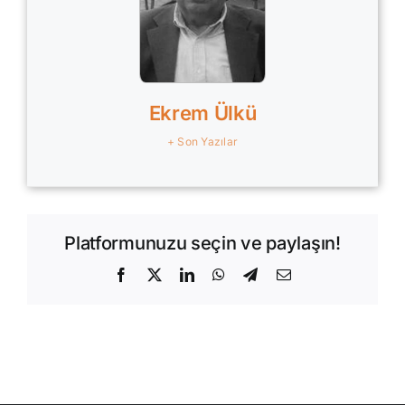
Ekrem Ülkü
+ Son Yazılar
Platformunuzu seçin ve paylaşın!
Facebook
X
LinkedIn
WhatsApp
Telegram
E-
posta