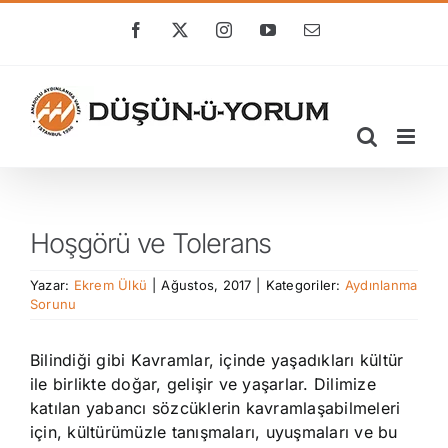
Skip
to
Facebook
X
Instagram
YouTube
E-
posta
content
Hoşgörü ve Tolerans
Yazar:
Ekrem Ülkü
|
Ağustos, 2017
|
Kategoriler:
Aydınlanma
Sorunu
Bilindiği gibi Kavramlar, içinde yaşadıkları kültür
ile birlikte doğar, gelişir ve yaşarlar. Dilimize
katılan yabancı sözcüklerin kavramlaşabilmeleri
için, kültürümüzle tanışmaları, uyuşmaları ve bu