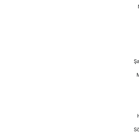
Ş
M
Sö