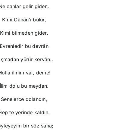
Ne canlar gelir gider..
Kimi Cânân’ı bulur,
Kimi bilmeden gider.
Evrenledir bu devrân
aşmadan yürür kervân..
olla ilmim var, deme!
İlim dolu bu meydan.
Senelerce dolandın,
Hep te yerinde kaldın.
yleyeyim bir söz sana;