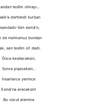
andan teslîm olmayı…
akk’a dertlendi kurban
nsandadır tüm esmâ’n,
z de mahrumuz bundan
ak, sen teslîm ol! dedi.
Önce kesileceksin,
Sonra pişeceksin..
İnsanlarca yenince
Esmâ’na ereceksin!
Bu vücut alemine