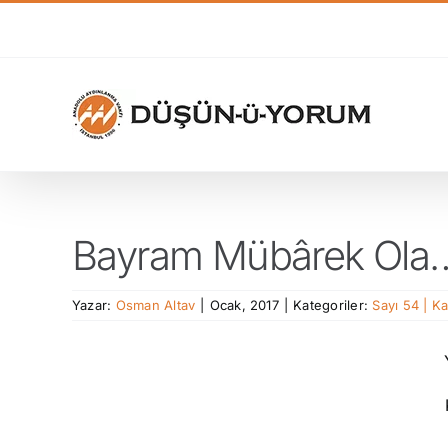
Skip
to
content
Bayram Mübârek Ola
Yazar:
Osman Altav
|
Ocak, 2017
|
Kategoriler:
Sayı 54 | K