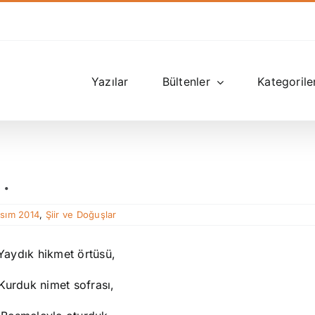
Yazılar
Bültenler
Kategorile
…
asım 2014
,
Şiir ve Doğuşlar
Yaydık hikmet örtüsü,
Kurduk nimet sofrası,