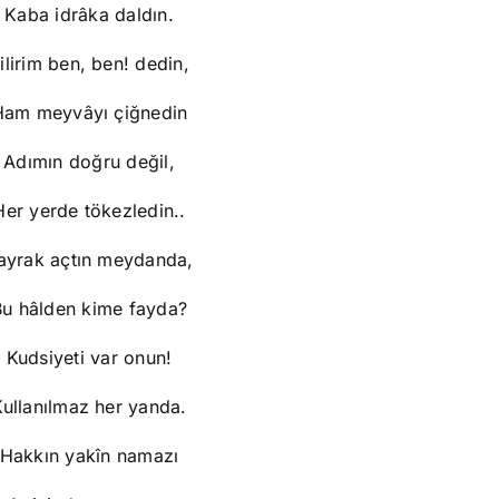
Kaba idrâka daldın.
ilirim ben, ben! dedin,
Ham meyvâyı çiğnedin
Adımın doğru değil,
Her yerde tökezledin..
ayrak açtın meydanda,
Bu hâlden kime fayda?
Kudsiyeti var onun!
Kullanılmaz her yanda.
Hakkın yakîn namazı