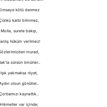
Kimseye kötü denmez
Çünkü kalbi bilinmez,
Molla, surete bakıp,
anlış hüküm verilmez!
Sözlerimizden murad,
ak’la sürsün ömürler..
Işık yakmaksa niyet,
Aydın olsun gönüller..
Çorbamızı kaynattık..
Hikmetler var içinde;