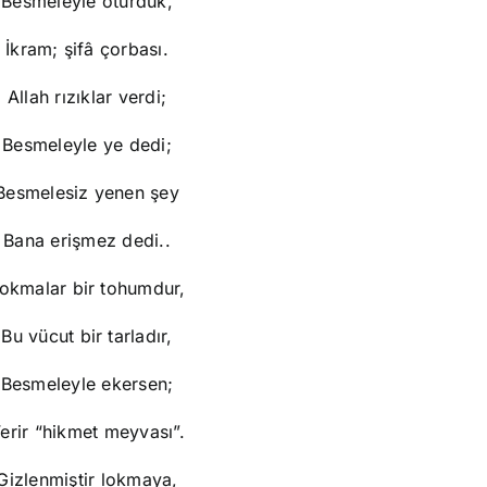
Besmeleyle oturduk,
İkram; şifâ çorbası.
Allah rızıklar verdi;
Besmeleyle ye dedi;
Besmelesiz yenen şey
Bana erişmez dedi..
okmalar bir tohumdur,
Bu vücut bir tarladır,
Besmeleyle ekersen;
erir “hikmet meyvası”.
Gizlenmiştir lokmaya,