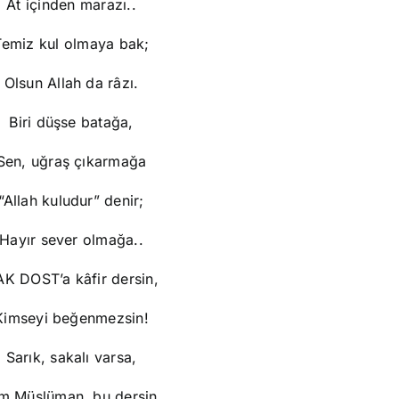
At içinden marazı..
Temiz kul olmaya bak;
Olsun Allah da râzı.
Biri düşse batağa,
Sen, uğraş çıkarmağa
“Allah kuludur” denir;
Hayır sever olmağa..
K DOST’a kâfir dersin,
Kimseyi beğenmezsin!
Sarık, sakalı varsa,
m Müslüman, bu dersin.