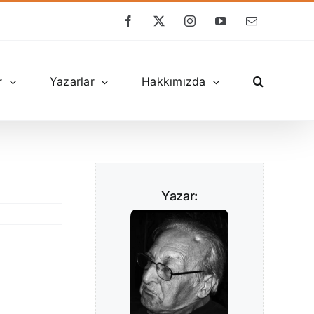
Facebook
X
Instagram
YouTube
E-
posta
r
Yazarlar
Hakkımızda
Yazar: