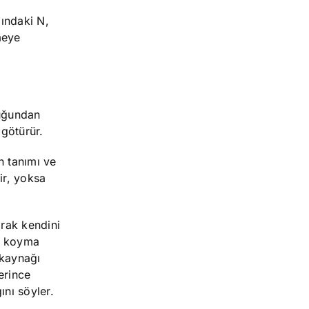
ındaki N,
meye
duğundan
 götürür.
n tanımı ve
tir, yoksa
arak kendini
ne koyma
 kaynağı
erince
ını söyler.