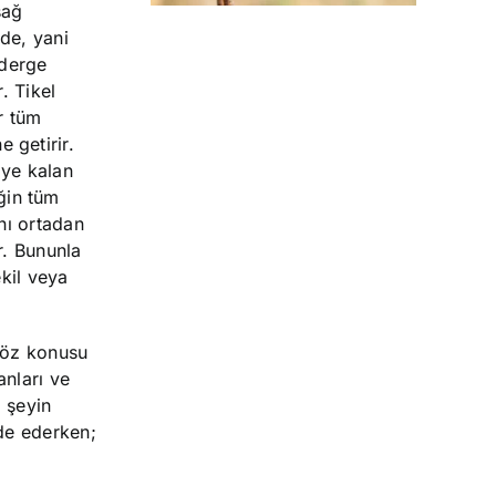
 sağ
nde, yani
nderge
. Tikel
r tüm
 getirir.
iye kalan
ğin tüm
ını ortadan
r. Bununla
ekil veya
 söz konusu
anları ve
o şeyin
ade ederken;
.