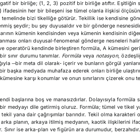
tif bir birliğe; (1, 2, 3) pozitif bir birliğe atıftır. Eşitliğin
) ifadesinin her bir bileşeni ise tümel olanla ilişkisi ölçüsü
i temelinde bizi tikelliğe götürür. Tekillik ise kendisine gö
lenmiş şeydir; bu şey duyusaldır ve bir gönderge nesnesidir
arının kümenin kendisinden veya kümenin kendisinin diğe
nması onları duyusal-fenomenal gönderge nesneleri haline
i ve operatörü kendinde birleştiren formüla, A kümesini ger
bir sınır durumu tanımlar.
Formüla
veya
notasyon
, özdeşli
lığıyla ─bir meta dil olarak- içerir ve bunların görgül yanlar
 bir başka medyada muhafaza ederek onları birliğe ulaştırı
 kümesine karşı konumlar ve onun sınırlarını çizerek onu t
endi başlarına boş ve manasızdırlar. Dolayısıyla formüla
r medyayı dile getirmiş oluruz. Formüla; tümel ve tikel y
e tekil yana dair çağrışımlar barındır. Tekil olma karakteri 
 arka planın, arkaya itilmiş medyanın, kaotik ilişkilerini if
r. Sınır ise arka-plan ve figürün ara durumudur, berzahıdır