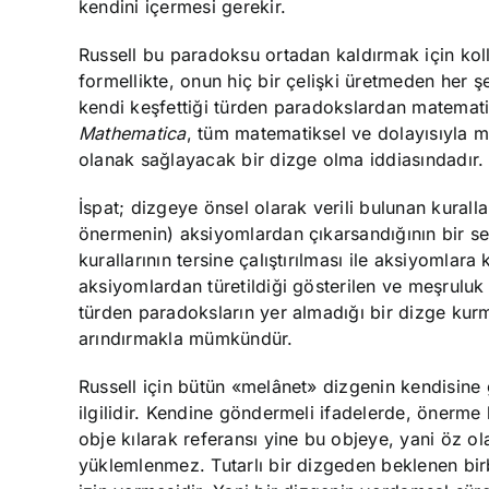
kendini içermesi gerekir.
Russell bu paradoksu ortadan kaldırmak için koll
formellikte, onun hiç bir çelişki üretmeden her şe
kendi keşfettiği türden paradokslardan matematiğ
Mathematica
, tüm matematiksel ve dolayısıyla m
olanak sağlayacak bir dizge olma iddiasındadır.
İspat; dizgeye önsel olarak verili bulunan kurall
önermenin) aksiyomlardan çıkarsandığının bir seri
kurallarının tersine çalıştırılması ile aksiyomlar
aksiyomlardan türetildiği gösterilen ve meşruluk 
türden paradoksların yer almadığı bir dizge kur
arındırmakla mümkündür.
Russell için bütün «melânet» dizgenin kendisin
ilgilidir. Kendine göndermeli ifadelerde, önerme 
obje kılarak referansı yine bu objeye, yani öz ola
yüklemlenmez. Tutarlı bir dizgeden beklenen birbi