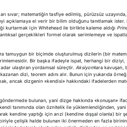
arı sıvar; matematiğin tasfiye edilmiş, pürüzsüz uzayında,
yi açıklamaya el verir bir bilim olduğunu tanıtlamak ister. 
i kurtarmak için Whitehead ile birlikte kaleme aldığı
Prin
antıksal gerçeklikleri formel olarak serimlemeye ve ispat
ara tamuygun bir biçimde oluşturulmuş dizilerin (bir matem
mlemesidir. Bir başka ifadeyle ispat, herhangi bir diziyi,
a kadar ulaştıran yordamsal süreçtir.
Aksiyom
lara kavuşan, 
kazanan dizi, teorem adını alır. Bunun için yukarıda örneği
mak, ancak dizgenin «kendisi» hakkındaki ifadelerden mat
e göndermede bulunan, yani dizge hakkında «konuşan» ifad
kendi tanımında olan öznitelik ile yüklemlendiğinden, yani
rak kendine yaptığı için arızi (kendine dışşal olanla) bir ş
riyle çelişik halde bulunan iki önermeden en fazla birinin