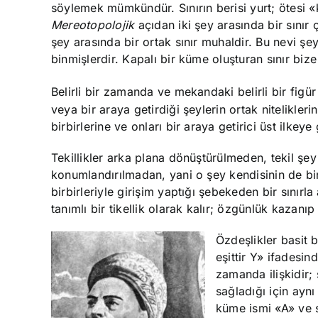
söylemek mümkündür. Sınırın berisi yurt; ötesi «kır»
Mereotopolojik
açıdan iki şey arasında bir sınır ç
şey arasında bir ortak sınır muhaldir. Bu nevi şeyl
binmişlerdir. Kapalı bir küme oluşturan sınır bize
Belirli bir zamanda ve mekandaki belirli bir figür 
veya bir araya getirdiği şeylerin ortak nitelikleri
birbirlerine ve onları bir araya getirici üst ilkeye
Tekillikler arka plana dönüştürülmeden, tekil şey b
konumlandırılmadan, yani o şey kendisinin de bi
birbirleriyle girişim yaptığı şebekeden bir sınır
tanımlı bir tikellik olarak kalır; özgünlük kazanıp
Özdeşlikler basit b
eşittir Y» ifadesin
zamanda ilişkidir;
sağladığı için ay
küme ismi «A» ve s