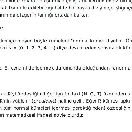
i içinde kalarak oluşturulan çelişik dizilerden en az biri iç
k formüle edilebildiği halde bir başka diziyle çeliştiği içi
rumda dizgenin tamlığı ortadan kalkar.
r:
dini içermeyen böyle kümelere “normal küme” diyelim. Ör
nkü N = (0, 1, 2, 3, 4…..) diye devam eden sonsuz bir kü
me, E, kendini de içermek durumunda olduğundan “anormal
ak R’yi özdeşliğin diğer tarafındaki (N, C, T) üzerinden t
 R’nin yüklemi (
predicate
) haline gelir. Eğer R kümesi tıpkı
n tüm normal kümeleri içermesi gerektiğinden) özdeşliğin
ın matematiksel ifadesi şöyle olurdu: