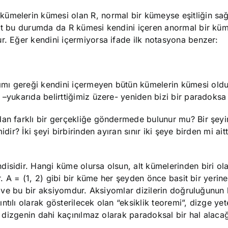
ümelerin kümesi olan R, normal bir kümeyse eşitliğin sağ
kat bu durumda da R kümesi kendini içeren anormal bir kü
r. Eğer kendini içermiyorsa ifade ilk notasyona benzer:
ımı gereği kendini içermeyen bütün kümelerin kümesi ol
 –yukarıda belirttiğimiz üzere- yeniden bizi bir paradoksa
dan farklı bir gerçekliğe göndermede bulunur mu? Bir şeyi
dir? İki şeyi birbirinden ayıran sınır iki şeye birden mi ait
isidir. Hangi küme olursa olsun, alt kümelerinden biri ol
tır. A = (1, 2) gibi bir küme her şeyden önce basit bir yeri
rir ve bu bir aksiyomdur. Aksiyomlar dizilerin doğruluğunun
tılı olarak gösterilecek olan “eksiklik teoremi”, dizge yet
r dizgenin dahi kaçınılmaz olarak paradoksal bir hal alacağ