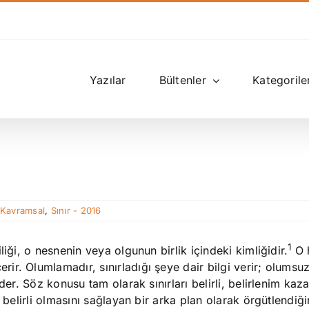
Yazılar
Bültenler
Kategorile
,
Kavramsal
,
Sınır - 2016
1
iği, o nesnenin veya olgunun birlik içindeki kimliğidir.
O 
r. Olumlamadır, sınırladığı şeye dair bilgi verir; olumsu
der. Söz konusu tam olarak sınırları belirli, belirlenim kaz
 belirli olmasını sağlayan bir arka plan olarak örgütlendiği