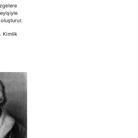
izgelere
yişiyle
 oluşturur.
. Kimlik