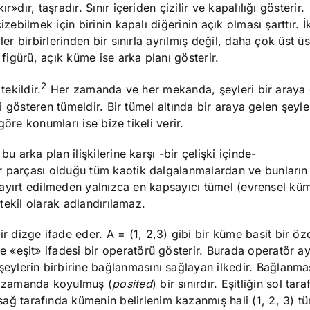
dır, taşradır. Sınır içeriden çizilir ve kapalılığı gösterir.
izebilmek için birinin kapalı diğerinin açık olması şarttır. İ
er birbirlerinden bir sınırla ayrılmış değil, daha çok üst üs
 figürü, açık küme ise arka planı gösterir.
2
tekildir.
Her zamanda ve her mekanda, şeyleri bir araya 
ni gösteren tümeldir. Bir tümel altında bir araya gelen şeyle
 göre konumları ise bize tikeli verir.
u arka plan ilişkilerine karşı -bir çelişki içinde-
r parçası olduğu tüm kaotik dalgalanmalardan ve bunların
la ayırt edilmeden yalnızca en kapsayıcı tümel (evrensel küm
 tekil olarak adlandırılamaz.
ir dizge ifade eder. A = (1, 2,3) gibi bir küme basit bir özd
de «eşit» ifadesi bir operatörü gösterir. Burada operatör ay
 şeylerin birbirine bağlanmasını sağlayan ilkedir. Bağlanma
nı zamanda koyulmuş (
posited
) bir sınırdır. Eşitliğin sol tar
ağ tarafında kümenin belirlenim kazanmış hali (1, 2, 3) tü