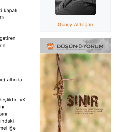
ki kapalı
te
Güney Aldoğan
getiren
rin
e) altında
eşliktir. «X
nı
sını
afındaki
melliğe