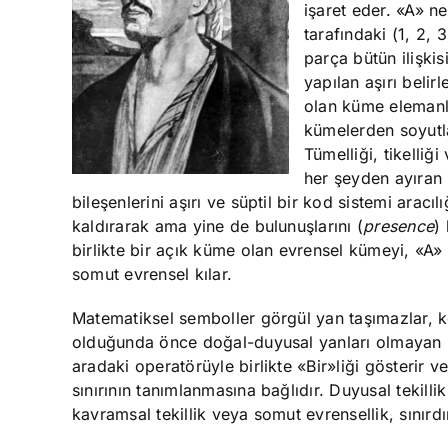
işaret eder. «A» nega
tarafındaki (1, 2, 3
parça bütün ilişkis
yapılan aşırı belir
olan küme elemanl
kümelerden soyutla
Tümelliği, tikelliğ
her şeyden ayıran 
bileşenlerini aşırı ve süptil bir kod sistemi aracı
kaldırarak ama yine de bulunuşlarını (
presence
)
birlikte bir açık küme olan evrensel kümeyi, «A»
somut evrensel kılar.
Matematiksel semboller görgül yan taşımazlar, k
olduğunda önce doğal-duyusal yanları olmayan bi
aradaki operatörüyle birlikte «Bir»liği gösterir v
sınırının tanımlanmasına bağlıdır. Duyusal tekillik
kavramsal tekillik veya somut evrensellik, sınırdı