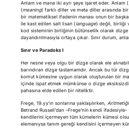
Anlam ve mana iki ayrı şeye işaret eder. Anlam (
(
meaning
) farklı diller ve meta diller arasında b
bir matematiksel ifadenin manası onun bir başka d
ile kast edilen salt lisan (
language
) değil, birliğ
kod sisteminin birliğinin bütünsellik olarak dizg
dayandırılmasıyla ortaya çıkar. Sınır durum, anla
Sınır ve Paradoks I
Her nesne veya olgu bir dizge olarak ele alınab
barındıran dizge tastamamdır. Ancak bu tür dizge
komut kümesine uygun olarak oluşturulan bir ma
içinde ispat etmek mümkünse o dizge eksiksizdir
pahasına elde edilen bir niteliktir.
Frege, 19.yy’ın sonlarına yaklaşılırken,
Aritmetiğ
Betrand Russell’dan –Frege’nin kendi ifadesiyle- 
kendilerini içermeyen tüm kümelerin kümesi olsu
elemanıysa tanım gereği kendisini içermeyen kü