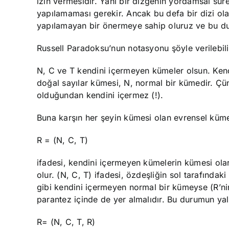
izin vermesidir. Yani bir dizgenin yordamsal sürec
yapılamaması gerekir. Ancak bu defa bir dizi olara
yapılamayan bir önermeye sahip oluruz ve bu du
Russell Paradoksu’nun notasyonu şöyle verilebili
N, C ve T kendini içermeyen kümeler olsun. Ken
doğal sayılar kümesi, N, normal bir kümedir. Çü
olduğundan kendini içermez (!).
Buna karşın her şeyin kümesi olan evrensel kü
R = (N, C, T)
ifadesi, kendini içermeyen kümelerin kümesi olar
olur. (N, C, T) ifadesi, özdeşliğin sol tarafındaki
gibi kendini içermeyen normal bir kümeyse (R’ni
parantez içinde de yer almalıdır. Bu durumun yal
R= (N, C, T, R)