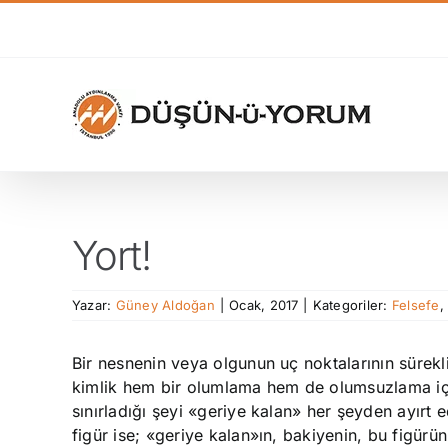
Skip
to
content
Yort!
Yazar:
Güney Aldoğan
|
Ocak, 2017
|
Kategoriler:
Felsefe
Bir nesnenin veya olgunun uç noktalarının süreklil
kimlik hem bir olumlama hem de olumsuzlama içeri
sınırladığı şeyi «geriye kalan» her şeyden ayırt e
figür ise; «geriye kalan»ın, bakiyenin, bu figürün