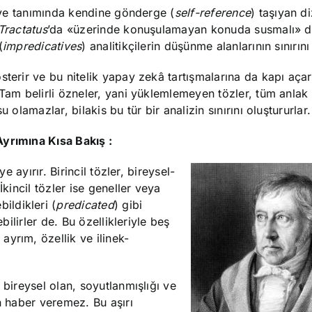
n ve tanımında kendine gönderge (
self-reference
) taşıyan d
Tractatus
’da «üzerinde konuşulamayan konuda susmalı» de
(
impredicatives
) analitikçilerin düşünme alanlarının sınırını
terir ve bu nitelik yapay zekâ tartışmalarına da kapı açar
 Tam belirli özneler, yani yüklemlemeyen tözler, tüm anlak
 olamazlar, bilakis bu tür bir analizin sınırını oluştururlar.
Ayrımına Kısa Bakış :
e ayırır. Birincil tözler, bireysel-
İkincil tözler ise geneller veya
ildikleri (
predicated
) gibi
bilirler de. Bu özellikleriyle beş
ayrım, özellik ve ilinek-
 bireysel olan, soyutlanmışlığı ve
n haber veremez. Bu aşırı