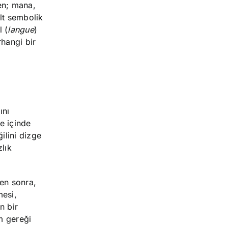
ken; mana,
alt sembolik
l (
langue
)
rhangi bir
ını
e içinde
ilini dizge
lık
men sonra,
mesi,
n bir
m gereği