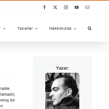
Facebook
X
Instagram
YouTube
E-
posta
r
Yazarlar
Hakkımızda
Yazar:
halde
zlamadır,
anmış bir
ni