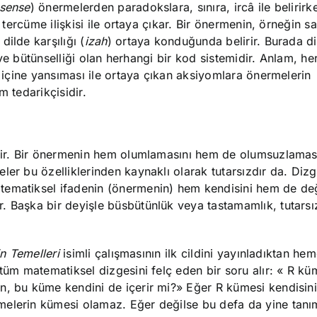
sense
) önermelerden paradokslara, sınıra, ircâ ile belirir
ir tercüme ilişkisi ile ortaya çıkar. Bir önermenin, örneğin s
ilde karşılığı (
izah
) ortaya konduğunda belirir. Burada di
i ve bütünselliği olan herhangi bir kod sistemidir. Anlam, he
e içine yansıması ile ortaya çıkan aksiyomlara önermelerin
m tedarikçisidir.
ilir. Bir önermenin hem olumlamasını hem de olumsuzlamas
ler bu özelliklerinden kaynaklı olarak tutarsızdır da. Dizg
tematiksel ifadenin (önermenin) hem kendisini hem de değ
. Başka bir deyişle büsbütünlük veya tastamamlık, tutarsız
in Temelleri
isimli çalışmasının ilk cildini yayınladıktan he
tüm matematiksel dizgesini felç eden bir soru alır: « R kü
n, bu küme kendini de içerir mi?» Eğer R kümesi kendisini
melerin kümesi olamaz. Eğer değilse bu defa da yine tanı