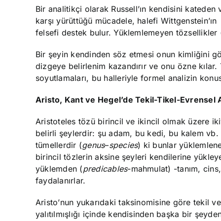
Bir analitikçi olarak Russell’ın kendisini katede
karşı yürüttüğü mücadele, halefi Wittgenstein’ın
felsefi destek bulur. Yüklemlemeyen tözsellikler 
Bir şeyin kendinden söz etmesi onun kimliğini gös
dizgeye belirlenim kazandırır ve onu özne kılar.
soyutlamaları, bu halleriyle formel analizin konusu
Aristo, Kant ve Hegel’de Tekil-Tikel-Evrensel 
Aristoteles tözü birincil ve ikincil olmak üzere ikiy
belirli şeylerdir: şu adam, bu kedi, bu kalem vb. 
tümellerdir (
genus
–
species
) ki bunlar yüklemleneb
birincil tözlerin aksine şeyleri kendilerine yükleye
yüklemden (
predicables
-mahmulat) -tanım, cins, 
faydalanırlar.
Aristo’nun yukarıdaki taksinomisine göre tekil ve
yalıtılmışlığı içinde kendisinden başka bir şeyde