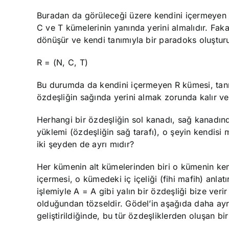
Buradan da görüleceği üzere kendini içermeyen k
C ve T kümelerinin yanında yerini almalıdır. Fa
dönüşür ve kendi tanımıyla bir paradoks oluşturu
R = (N, C, T)
Bu durumda da kendini içermeyen R kümesi, tan
özdeşliğin sağında yerini almak zorunda kalır ve
Herhangi bir özdeşliğin sol kanadı, sağ kanadın
yüklemi (özdeşliğin sağ tarafı), o şeyin kendisi mi
iki şeyden de ayrı mıdır?
Her kümenin alt kümelerinden biri o kümenin kend
içermesi, o kümedeki iç içeliği (fihi mafih) anla
işlemiyle A = A gibi yalın bir özdeşliği bize ve
olduğundan tözseldir. Gödel’in aşağıda daha ayrın
geliştirildiğinde, bu tür özdeşliklerden oluşan bi