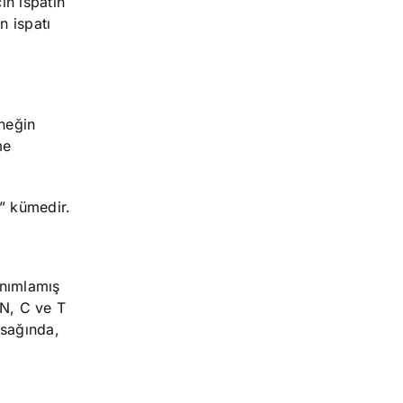
in ispatın
n ispatı
neğin
me
” kümedir.
anımlamış
 N, C ve T
 sağında,