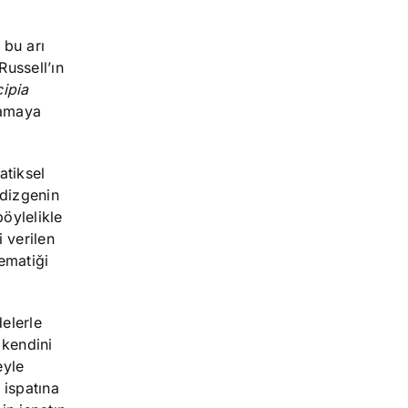
 bu arı
Russell’ın
cipia
lamaya
atiksel
 dizgenin
böylelikle
 verilen
ematiği
elerle
 kendini
eyle
 ispatına