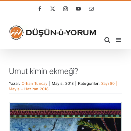
Skip
to
Facebook
X
Instagram
YouTube
E-
posta
content
Umut kimin ekmeği?
Yazar:
Orhan Tuncay
|
Mayıs, 2018
|
Kategoriler:
Sayı 80 |
Mayıs – Haziran 2018