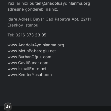
Yazılarınızı
bulten@anadoluaydinlanma.org
adresine gönderebilirsiniz.
İdare Adresi: Bayar Cad Papatya Apt. 22/11
Erenköy İstanbul
Tel:
0216 373 23 05
www.AnadoluAydinlanma.org
www.MetinBobaroglu.net
www.BurhanOğuz.com
www.CavitSunar.com
www.İsmailEmre.net
www.KemterYusuf.com
A+