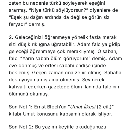
zaten bu nedenle türkü söyleyerek eşeğini
ararmış. “Niye türkü söylüyorsun?” diyenlere de
“Eşek şu dağın ardında da değilse görün siz
feryadı” dermiş.
2. Geleceğinizi öğrenmeye yönelik fazla merak
sizi düş kırıklığına uğratabilir. Adam falcıya gidip
geleceği öğrenmeye çok meraklıymış. O sabah,
falcı “Yarın sabah ölüm görüyorum” demiş. Adam
eve dönmüş ve ertesi sabahı endişe içinde
beklemiş. Geçen zaman ona zehir olmuş. Sabaha
dek uyuyamamış ama ölmemiş. Sevinerek
kahvaltı ederken gazetede ölüm ilanında falcının
ölümünü okumuş.
Son Not 1: Ernst Bloch’un “
Umut İlkesi
(2 cilt)”
kitabı Umut konusunu kapsamlı olarak işliyor.
Son Not 2: Bu yazımı keyifle okuduğunuzu