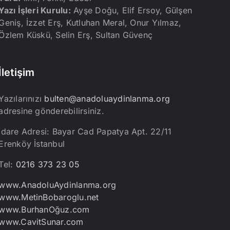
Yazı İşleri Kurulu:
Ayşe Doğu, Elif Ersoy, Gülşen
Geniş, İzzet Erş, Kutluhan Meral, Onur Yılmaz,
Özlem Küskü, Selin Erş, Sultan Güvenç
İletişim
Yazılarınızı
bulten@anadoluaydinlanma.org
adresine gönderebilirsiniz.
İdare Adresi: Bayar Cad Papatya Apt. 22/11
Erenköy İstanbul
Tel:
0216 373 23 05
www.AnadoluAydinlanma.org
www.MetinBobaroglu.net
www.BurhanOğuz.com
www.CavitSunar.com