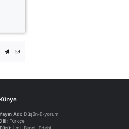
dIn
WhatsApp
Telegram
E-
posta
Künye
Yayın Adı:
Düşün-ü-yorum
Dili:
Türkçe
Türü:
İlmi, Fenni, Edebi