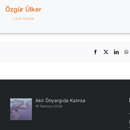
Özgür Ülker
+ Son Yazılar
Facebook
X
Linke
Akıl Önyargıda Kalırsa
19 Temmuz 2026