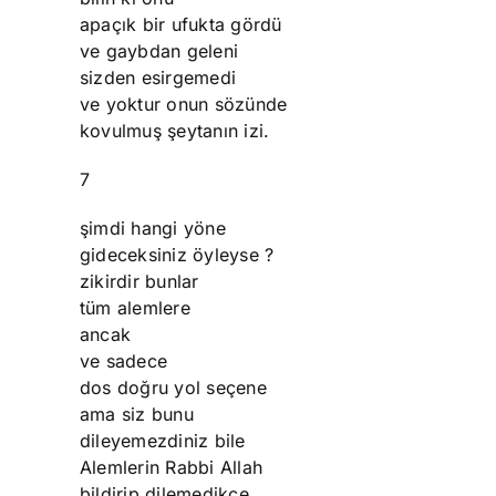
apaçık bir ufukta gördü
ve gaybdan geleni
sizden esirgemedi
ve yoktur onun sözünde
kovulmuş şeytanın izi.
7
şimdi hangi yöne
gideceksiniz öyleyse ?
zikirdir bunlar
tüm alemlere
ancak
ve sadece
dos doğru yol seçene
ama siz bunu
dileyemezdiniz bile
Alemlerin Rabbi Allah
bildirip dilemedikçe.