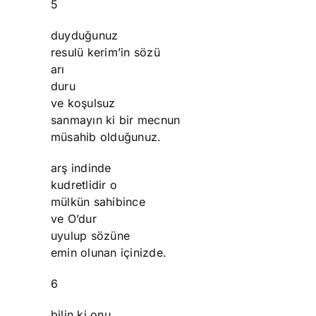
5
duyduğunuz
resulü kerim’in sözü
arı
duru
ve koşulsuz
sanmayın ki bir mecnun
müsahib olduğunuz.
arş indinde
kudretlidir o
mülkün sahibince
ve O’dur
uyulup sözüne
emin olunan içinizde.
6
bilin ki onu