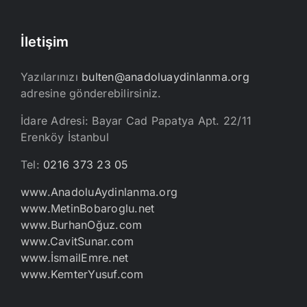
İletişim
Yazılarınızı
bulten@anadoluaydinlanma.org
adresine gönderebilirsiniz.
İdare Adresi: Bayar Cad Papatya Apt. 22/11
Erenköy İstanbul
Tel:
0216 373 23 05
www.AnadoluAydinlanma.org
www.MetinBobaroglu.net
www.BurhanOğuz.com
www.CavitSunar.com
www.İsmailEmre.net
www.KemterYusuf.com