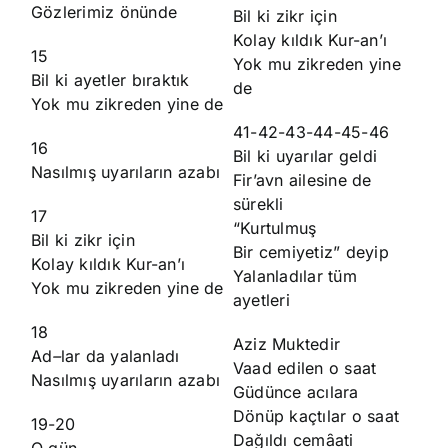
Gözlerimiz önünde
Bil ki zikr için
Kolay kıldık Kur-an’ı
15
Yok mu zikreden yine
Bil ki ayetler bıraktık
de
Yok mu zikreden yine de
41-42-43-44-45-46
16
Bil ki uyarılar geldi
Nasılmış uyarıların azabı
Fir’avn ailesine de
sürekli
17
“Kurtulmuş
Bil ki zikr için
Bir cemiyetiz” deyip
Kolay kıldık Kur-an’ı
Yalanladılar tüm
Yok mu zikreden yine de
ayetleri
18
Aziz Muktedir
Ad
–
lar da yalanladı
Vaad edilen o saat
Nasılmış uyarıların azabı
Güdünce acılara
Dönüp kaçtılar o saat
19-20
Dağıldı cemȃati
O gün