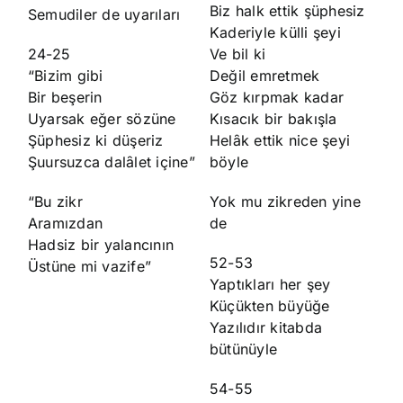
Biz halk ettik şüphesiz
Semudiler de uyarıları
Kaderiyle külli şeyi
24-25
Ve bil ki
“Bizim gibi
Değil emretmek
Bir beşerin
Göz kırpmak kadar
Uyarsak eğer sözüne
Kısacık bir bakışla
Şüphesiz ki düşeriz
Helȃk ettik nice şeyi
Şuursuzca dalȃlet içine”
böyle
“Bu zikr
Yok mu zikreden yine
Aramızdan
de
Hadsiz bir yalancının
52-53
Üstüne mi vazife”
Yaptıkları her şey
Küçükten büyüğe
Yazılıdır kitabda
bütünüyle
54-55