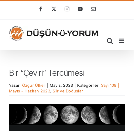
Skip
to
Facebook
X
Instagram
YouTube
E-
posta
content
Bir “Çeviri” Tercümesi
Yazar:
Özgür Ülker
|
Mayıs, 2023
|
Kategoriler:
Sayı 108 |
Mayıs - Haziran 2023
,
Şiir ve Doğuşlar