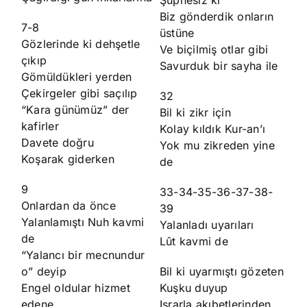
Biz gönderdik onların
7-8
üstüne
Gözlerinde ki dehşetle
Ve biçilmiş otlar gibi
çıkıp
Savurduk bir sayha ile
Gömüldükleri yerden
Çekirgeler gibi saçılıp
32
“Kara günümüz” der
Bil ki zikr için
kafirler
Kolay kıldık Kur-an’ı
Davete doğru
Yok mu zikreden yine
Koşarak giderken
de
9
33-34-35-36-37-38-
Onlardan da önce
39
Yalanlamıştı Nuh kavmi
Yalanladı uyarıları
de
Lût kavmi de
“Yalancı bir mecnundur
o” deyip
Bil ki uyarmıştı gözeten
Engel oldular hizmet
Kuşku duyup
edene
Israrla akıbetlerinden