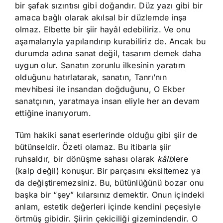
bir şafak sızıntısı gibi doğandır. Düz yazı gibi bir
amaca bağlı olarak akılsal bir düzlemde inşa
olmaz. Elbette bir şiir hayâl edebiliriz. Ve onu
aşamalarıyla yapılandırıp kurabiliriz de. Ancak bu
durumda adına sanat değil, tasarım demek daha
uygun olur. Sanatın zorunlu ilkesinin yaratım
olduğunu hatırlatarak, sanatın, Tanrı’nın
mevhibesi ile insandan doğduğunu, O Ekber
sanatçının, yaratmaya insan eliyle her an devam
ettiğine inanıyorum.
Tüm hakiki sanat eserlerinde olduğu gibi şiir de
bütünseldir. Özeti olamaz. Bu itibarla şiir
ruhsaldır, bir dönüşme sahası olarak
kâlb
lere
(kalp değil) konuşur. Bir parçasını eksiltemez ya
da değiştiremezsiniz. Bu, bütünlüğünü bozar onu
başka bir “şey” kılarsınız demektir. Onun içindeki
anlam, estetik değerleri içinde kendini peçesiyle
örtmüş gibidir. Şiirin çekiciliği gizemindendir. O