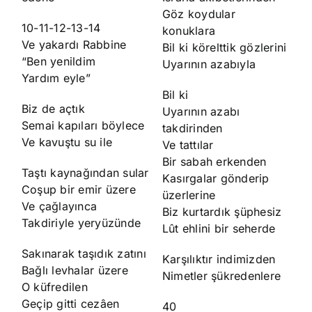
Göz koydular
10-11-12-13-14
konuklara
Ve yakardı Rabbine
Bil ki körelttik gözlerini
“Ben yenildim
Uyarının azabıyla
Yardım eyle”
Bil ki
Biz de açtık
Uyarının azabı
Semai kapıları böylece
takdirinden
Ve kavuştu su ile
Ve tattılar
Bir sabah erkenden
Taştı kaynağından sular
Kasırgalar gönderip
Coşup bir emir üzere
üzerlerine
Ve çağlayınca
Biz kurtardık şüphesiz
Takdiriyle yeryüzünde
Lût ehlini bir seherde
Sakınarak taşıdık zatını
Karşılıktır indimizden
Bağlı levhalar üzere
Nimetler şükredenlere
O küfredilen
Geçip gitti cezâen
40