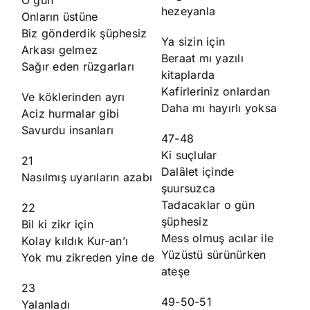
hezeyanla
Onların üstüne
Biz gönderdik şüphesiz
Ya sizin için
Arkası gelmez
Beraat mı yazılı
Sağır eden rüzgarları
kitaplarda
Kafirleriniz onlardan
Ve köklerinden ayrı
Daha mı hayırlı yoksa
Aciz hurmalar gibi
Savurdu insanları
47-48
Ki suçlular
21
Dalȃlet içinde
Nasılmış uyarıların azabı
şuursuzca
Tadacaklar o gün
22
şüphesiz
Bil ki zikr için
Mess olmuş acılar ile
Kolay kıldık Kur-an’ı
Yüzüstü sürünürken
Yok mu zikreden yine de
ateşe
23
49-50-51
Yalanladı