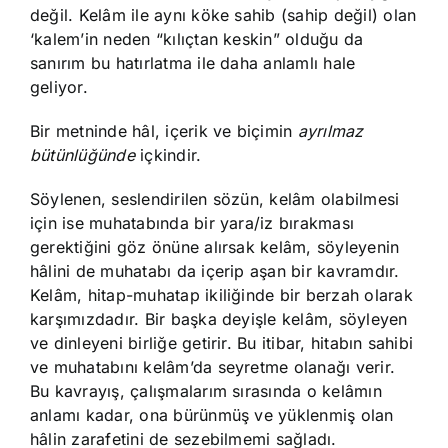
değil. Kelâm ile aynı köke sahib (sahip değil) olan
‘kalem’in neden “kılıçtan keskin” olduğu da
sanırım bu hatırlatma ile daha anlamlı hale
geliyor.
Bir metninde hâl, içerik ve biçimin
ayrılmaz
bütünlüğünde
içkindir.
Söylenen, seslendirilen sözün, kelâm olabilmesi
için ise muhatabında bir yara/iz bırakması
gerektiğini göz önüne alırsak kelâm, söyleyenin
hâlini de muhatabı da içerip aşan bir kavramdır.
Kelâm, hitap-muhatap ikiliğinde bir berzah olarak
karşımızdadır. Bir başka deyişle kelâm, söyleyen
ve dinleyeni birliğe getirir. Bu itibar, hitabın sahibi
ve muhatabını kelâm’da seyretme olanağı verir.
Bu kavrayış, çalışmalarım sırasında o kelâmın
anlamı kadar, ona bürünmüş ve yüklenmiş olan
hâlin zarafetini de sezebilmemi sağladı.