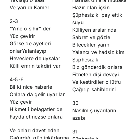
Ve yarıldı Kamer.
Hazır olan içsin
Şüphesiz ki pay ettik
2-3
suyu
“Yine o sihir” der
Külliyen aralarında
Yüz çevirir
Sabret ve gözle
Görse de ayetleri
Bilecekler yarın
onlarYalanlayıp
Yalancı ve hadsiz kim
Heveslere de uysalar
Şüphesiz ki
Külli emrin takdiri var
Biz gönderdik onlara
Fitneten dişi deveyi
4-5-6
Ve kestirdiler o lütfu
Bil ki nice haberle
Çağırıp sahiblerini
Onlara da gelir uyarılar
Yüz çevir
30
Hikmetli belagatler de
Nasılmış uyarıların
Fayda etmezse onlara
azabı
Ve onları davet eden
31
Çağırdığı gün inkârlarına
Şüphesiz ki