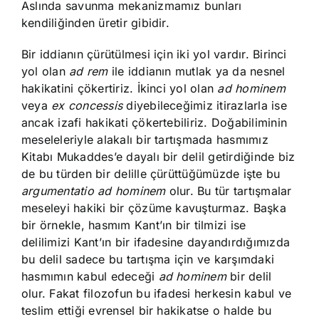
Aslında savunma mekanizmamız bunları
kendiliğinden üretir gibidir.
Bir iddianın çürütülmesi için iki yol vardır. Birinci
yol olan
ad rem
ile iddianın mutlak ya da nesnel
hakikatini çökertiriz. İkinci yol olan
ad hominem
veya
ex concessis
diyebileceğimiz itirazlarla ise
ancak izafi hakikati çökertebiliriz. Doğabiliminin
meseleleriyle alakalı bir tartışmada hasmımız
Kitabı Mukaddes’e dayalı bir delil getirdiğinde biz
de bu türden bir delille çürüttüğümüzde işte bu
argumentatio ad hominem
olur. Bu tür tartışmalar
meseleyi hakiki bir çözüme kavuşturmaz. Başka
bir örnekle, hasmım Kant’ın bir tilmizi ise
delilimizi Kant’ın bir ifadesine dayandırdığımızda
bu delil sadece bu tartışma için ve karşımdaki
hasmımın kabul edeceği
ad hominem
bir delil
olur. Fakat filozofun bu ifadesi herkesin kabul ve
teslim ettiği evrensel bir hakikatse o halde bu