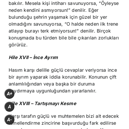
bakılır. Mesela kişi intiharı savunuyorsa, “Öyleyse
neden kendini asmıyorsun!” denilir. Eğer
bulunduğu şehrin yaşamak için güzel bir yer
olmadığını savunuyorsa, “O halde neden ilk trene
atlayıp burayı terk etmiyorsun!” denilir. Birçok
konuşmada bu türden bile bile çıkarılan zorlukları
görürüz.
Hile XVII – İnce Ayrım
Hasım karşı delille güçlü cevaplar veriyorsa ince
bir ayrım yaparak iddia korunabilir. Konunun çift
anlamlılığından veya başka bir duruma
kaydırmaya uygunluğundan yararlanılır.
A+
Hile XVIII – Tartışmayı Kesme
A
Karşı tarafın güçlü ve muhtemelen bizi alt edecek
A-
temellendirme zincirine başvurduğu fark edilirse