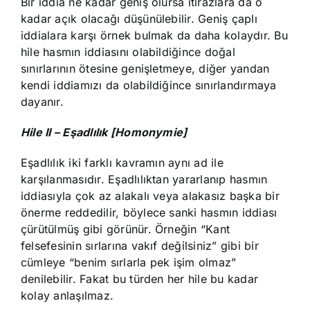
Bir iddia ne kadar geniş olursa itirazlara da o
kadar açık olacağı düşünülebilir. Geniş çaplı
iddialara karşı örnek bulmak da daha kolaydır. Bu
hile hasmın iddiasını olabildiğince doğal
sınırlarının ötesine genişletmeye, diğer yandan
kendi iddiamızı da olabildiğince sınırlandırmaya
dayanır.
Hile II – Eşadlılık [Homonymie]
Eşadlılık iki farklı kavramın aynı ad ile
karşılanmasıdır. Eşadlılıktan yararlanıp hasmın
iddiasıyla çok az alakalı veya alakasız başka bir
önerme reddedilir, böylece sanki hasmın iddiası
çürütülmüş gibi görünür. Örneğin “Kant
felsefesinin sırlarına vakıf değilsiniz” gibi bir
cümleye “benim sırlarla pek işim olmaz”
denilebilir. Fakat bu türden her hile bu kadar
kolay anlaşılmaz.