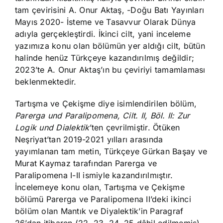
tam çevirisini A. Onur Aktaş, -Doğu Batı Yayınları
Mayıs 2020- İsteme ve Tasavvur Olarak Dünya
adıyla gerçekleştirdi. İkinci cilt, yani inceleme
yazımıza konu olan bölümün yer aldığı cilt, bütün
halinde henüz Türkçeye kazandırılmış değildir;
2023’te A. Onur Aktaş’ın bu çeviriyi tamamlaması
beklenmektedir.
Tartışma ve Çekişme diye isimlendirilen bölüm,
Parerga und Paralipomena, Cilt. II, Böl. II: Zur
Logik und Dialektik
’ten çevrilmiştir. Ötüken
Neşriyat’tan 2019-2021 yılları arasında
yayımlanan tam metin, Türkçeye Gürkan Başay ve
Murat Kaymaz tarafından Parerga ve
Paralipomena I-II ismiyle kazandırılmıştır.
İncelemeye konu olan, Tartışma ve Çekişme
bölümü Parerga ve Paralipomena II’deki ikinci
bölüm olan Mantık ve Diyalektik’in Paragraf
26’dan itibaren (22, 23, 24, 25 dâhil edilmemiş)