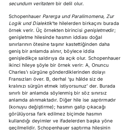
secundum veritatem
bir delil olur.
Schopenhauer
Parerga und Paralimomena, Zur
Logik und Dialektik
’te hilelerden birkaçını burada
örnek verir. Üç örnekten birincisi
genişletme
dir;
genişletme hilesinde hasmın iddiası doğal
sınırlarının ötesine taşınır kastettiğinden daha
geniş bir anlamda alınır, böylece iddia
genişledikçe saldırıya da açık olur. Schopenhauer
ikinci hileye şöyle bir örnek verir: A, Onuncu
Charles’ı sürgüne gönderdiklerinden dolayı
Fransızları över. B, derhal ‘şu hâlde siz de
kralınızı sürgün etmek istiyorsunuz’ der. Burada
sınırlı bir anlamda söylenmiş bir söz sınırsız
anlamda alınmaktadır. Diğer hile ise
saptırma
dır
(konuyu değiştirme); hasmın galip çıkacağı
görülüyorsa fark edilmez biçimde hasmın
kullandığı deyimler ve ifadelerden başka yöne
geçilmelidir. Schopenhauer saptırma hilesinin