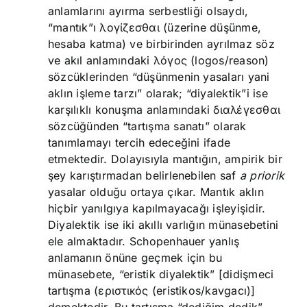
anlamlarını ayırma serbestliği olsaydı,
“mantık”ı λογίζεσθαι (üzerine düşünme,
hesaba katma) ve birbirinden ayrılmaz söz
ve akıl anlamındaki λόγος (logos/reason)
sözcüklerinden “düşünmenin yasaları yani
aklın işleme tarzı” olarak; “diyalektik”i ise
karşılıklı konuşma anlamındaki διαλέγεσθαι
sözcüğünden “tartışma sanatı” olarak
tanımlamayı tercih edeceğini ifade
etmektedir. Dolayısıyla mantığın, ampirik bir
şey karıştırmadan belirlenebilen saf
a priorik
yasalar olduğu ortaya çıkar. Mantık aklın
hiçbir yanılgıya kapılmayacağı işleyişidir.
Diyalektik ise iki akıllı varlığın münasebetini
ele almaktadır. Schopenhauer yanlış
anlamanın önüne geçmek için bu
münasebete, “eristik diyalektik” [didişmeci
tartışma (εριστικός (eristikos/kavgacı)]
demektedir. Bu tartışma “dediğim dedik”