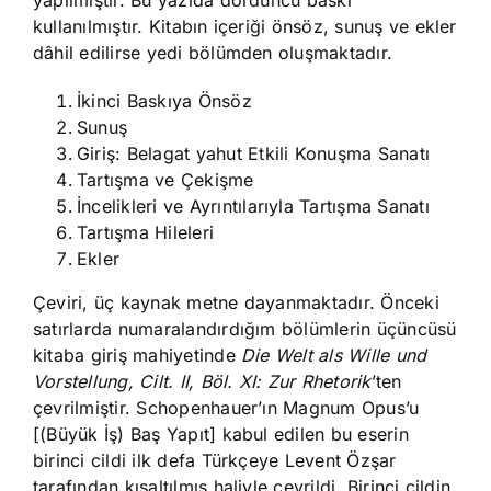
kullanılmıştır. Kitabın içeriği önsöz, sunuş ve ekler
dâhil edilirse yedi bölümden oluş­maktadır.
İkinci Baskıya Önsöz
Sunuş
Giriş: Belagat yahut Etkili Konuşma Sanatı
Tartışma ve Çekişme
İncelikleri ve Ayrıntılarıyla Tartışma Sanatı
Tartışma Hileleri
Ekler
Çeviri, üç kaynak metne dayanmaktadır. Önceki
satırlarda numaralandırdığım bölümlerin üçüncüsü
kitaba giriş mahiyetinde
Die Welt als Wille und
Vorstellung, Cilt. II, Böl. XI: Zur Rhetorik
’ten
çevrilmiştir. Schopenhauer’ın Magnum Opus’u
[(Büyük İş) Baş Yapıt] kabul edilen bu eserin
birinci cildi ilk defa Türkçeye Levent Özşar
tarafından kısaltılmış haliyle çevrildi. Birinci cildin