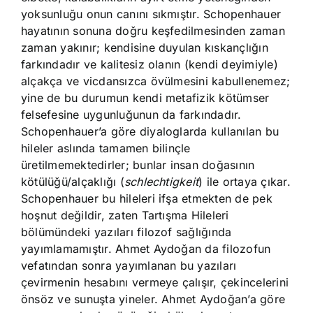
yoksunluğu onun canını sıkmıştır. Schopenhauer
hayatının sonuna doğru keşfedilmesinden zaman
zaman yakınır; kendisine duyulan kıskançlığın
farkındadır ve kalitesiz olanın (kendi deyimiyle)
alçakça ve vicdansızca övülmesini kabullenemez;
yine de bu durumun kendi metafizik kötümser
felsefesine uygunluğunun da farkındadır.
Schopenhauer’a göre diyaloglarda kullanılan bu
hileler aslında tamamen bilinçle
üretilmemektedirler; bunlar insan doğasının
kötülüğü/alçaklığı (
schlechtigkeit
) ile ortaya çıkar.
Schopenhauer bu hileleri ifşa etmekten de pek
hoşnut değildir, zaten Tartışma Hileleri
bölümündeki yazıları filozof sağlığında
yayımlamamıştır. Ahmet Aydoğan da filozofun
vefatından sonra yayımlanan bu yazıları
çevirmenin hesabını vermeye çalışır, çekincelerini
önsöz ve sunuşta yineler. Ahmet Aydoğan’a göre