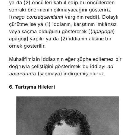
ya da (2) öncülleri kabul edip bu öncüllerden
sonraki önermenin çıkmayacağını gösteririz
[(
nego consequentiam
) vargının reddi]. Dolaylı
çürütme ise ya (1) iddianın, karşıtının imkânsız
veya saçma olduğunu göstererek [(
apagoge
)
apagoji] yapılır ya da (2) iddianın aksine bir
örnek gösterilir.
Muhalifimizin iddiasının eğer şüphe edilemez bir
doğruyla çeliştiğini gösterirsek bu iddiayı
ad
absurdum
’a (saçmaya) indirgemiş oluruz.
6. Tartışma Hileleri