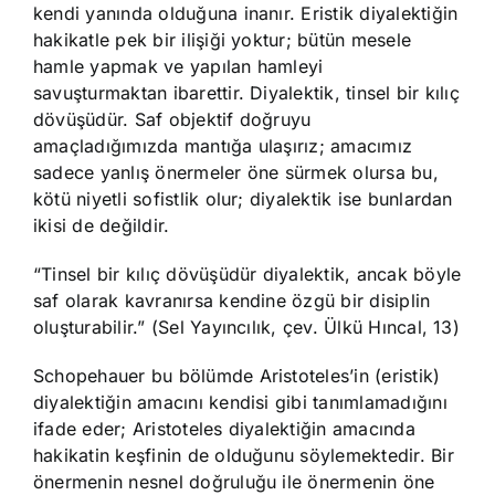
kendi yanında olduğuna inanır. Eristik diyalektiğin
hakikatle pek bir ilişiği yoktur; bütün mesele
hamle yapmak ve yapılan hamleyi
savuşturmaktan ibarettir. Diyalektik, tinsel bir kılıç
dövüşüdür. Saf objektif doğruyu
amaçladığımızda mantığa ulaşırız; amacımız
sadece yanlış önermeler öne sürmek olursa bu,
kötü niyetli sofistlik olur; diyalektik ise bunlardan
ikisi de değildir.
“Tinsel bir kılıç dövüşüdür diyalektik, ancak böyle
saf olarak kavranırsa kendine özgü bir disiplin
oluşturabilir.” (Sel Yayıncılık, çev. Ülkü Hıncal, 13)
Schopehauer bu bölümde Aristoteles’in (eristik)
diyalektiğin amacını kendisi gibi tanımlamadığını
ifade eder; Aristoteles diyalektiğin amacında
hakikatin keşfinin de olduğunu söylemektedir. Bir
önermenin nesnel doğruluğu ile önermenin öne