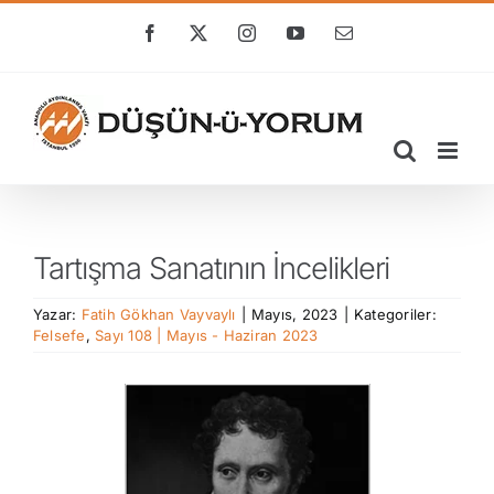
Skip
to
Facebook
X
Instagram
YouTube
E-
posta
content
Tartışma Sanatının İncelikleri
Yazar:
Fatih Gökhan Vayvaylı
|
Mayıs, 2023
|
Kategoriler:
Felsefe
,
Sayı 108 | Mayıs - Haziran 2023