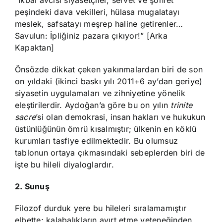
peşindeki dava vekilleri, hülasa mugalatayı
meslek, safsatayı meşrep haline getirenler…
Savulun: İpliğiniz pazara çıkıyor!” [Arka
Kapaktan]
Önsözde dikkat çeken yakınmalardan biri de son
on yıldaki (ikinci baskı yılı 2011+6 ay’dan geriye)
siyasetin uygulamaları ve zihniyetine yönelik
eleştirilerdir. Aydoğan’a göre bu on yılın
trinite
sacre
’si olan demokrasi, insan hakları ve hukukun
üstünlüğünün ömrü kısalmıştır; ülkenin en köklü
kurumları tasfiye edilmektedir. Bu olumsuz
tablonun ortaya çıkmasındaki sebeplerden biri de
işte bu hileli diyaloglardır.
2. Sunuş
Filozof durduk yere bu hileleri sıralamamıştır
elbette; kalabalıkların ayırt etme yeteneğinden