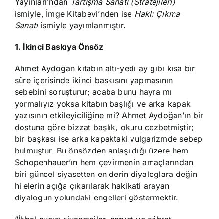
Yayınları’ndan
Tartışma Sanatı (Stratejileri)
ismiyle, İmge Kitabevi’nden ise
Haklı Çıkma
Sanatı
ismiyle yayımlanmıştır.
1. İkinci Baskıya Önsöz
Ahmet Aydoğan kitabın altı-yedi ay gibi kısa bir
süre içerisinde ikinci baskısını yapmasının
sebebini soruşturur; acaba bunu hayra mı
yormalıyız yoksa kitabın başlığı ve arka kapak
yazısının etkileyiciliğine mi? Ahmet Aydoğan’ın bir
dostuna göre bizzat başlık, okuru cezbetmiştir;
bir başkası ise arka kapaktaki vulgarizmde sebep
bulmuştur. Bu önsözden anlaşıldığı üzere hem
Schopenhauer’ın hem çevirmenin amaçlarından
biri güncel siyasetten en derin diyaloglara değin
hilelerin açığa çıkarılarak hakikati arayan
diyalogun yolundaki engelleri göstermektir.
“İkbal avcısı siyasetçiler, servet ve şöhret