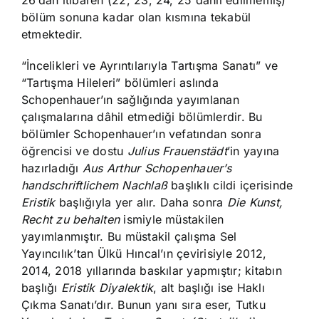
bölüm sonuna kadar olan kısmına tekabül
etmektedir.
“İncelikleri ve Ayrıntılarıyla Tartışma Sanatı” ve
“Tartışma Hileleri” bölümleri aslında
Schopenhauer’ın sağlığında yayımlanan
çalışmalarına dâhil etmediği bölümlerdir. Bu
bölümler Schopenhauer’ın vefatından sonra
öğrencisi ve dostu
Julius Frauenstädt
’in yayına
hazırladığı
Aus Arthur Schopenhauer’s
handschriftlichem Nachlaß
başlıklı cildi içerisinde
Eristik
başlığıyla yer alır. Daha sonra
Die Kunst
,
Recht zu behalten
ismiyle müstakilen
yayımlanmıştır. Bu müstakil çalışma Sel
Yayıncılık’tan Ülkü Hıncal’ın çevirisiyle 2012,
2014, 2018 yıllarında baskılar yapmıştır; kitabın
başlığı
Eristik Diyalektik
, alt başlığı ise Haklı
Çıkma Sanatı’dır. Bunun yanı sıra eser, Tutku