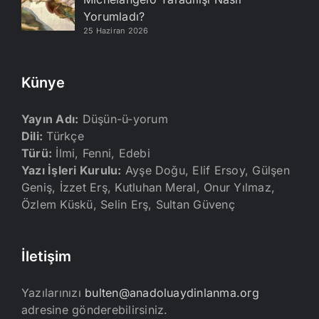
Yorumladı?
25 Haziran 2026
Künye
Yayın Adı:
Düşün-ü-yorum
Dili:
Türkçe
Türü:
İlmi, Fenni, Edebi
Yazı İşleri Kurulu:
Ayşe Doğu, Elif Ersoy, Gülşen
Geniş, İzzet Erş, Kutluhan Meral, Onur Yılmaz,
Özlem Küskü, Selin Erş, Sultan Güvenç
İletişim
Yazılarınızı
bulten@anadoluaydinlanma.org
adresine gönderebilirsiniz.