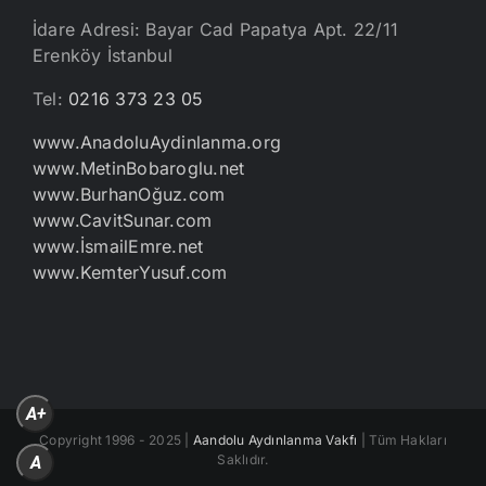
İdare Adresi: Bayar Cad Papatya Apt. 22/11
Erenköy İstanbul
Tel:
0216 373 23 05
www.AnadoluAydinlanma.org
www.MetinBobaroglu.net
www.BurhanOğuz.com
www.CavitSunar.com
www.İsmailEmre.net
www.KemterYusuf.com
A+
Copyright 1996 - 2025 |
Aandolu Aydınlanma Vakfı
| Tüm Hakları
Saklıdır.
A