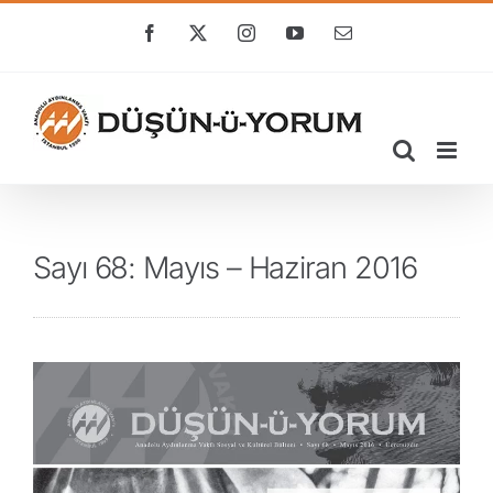
Skip
to
Facebook
X
Instagram
YouTube
E-
posta
content
Sayı 68: Mayıs – Haziran 2016