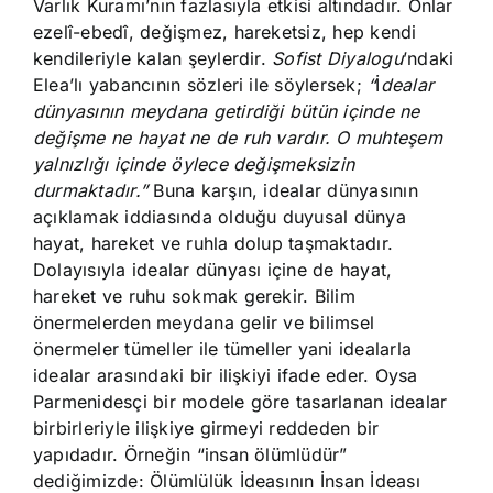
Varlık Kuramı’nın fazlasıyla etkisi altındadır. Onlar
ezelî-ebedî, değişmez, hareketsiz, hep kendi
kendileriyle kalan şeylerdir.
Sofist Diyalogu
’ndaki
Elea’lı yabancının sözleri ile söylersek;
“
İ
dealar
dünyasının meydana getirdiği bütün içinde ne
değişme ne hayat ne de ruh vardır. O muhteşem
yalnızlığı içinde öylece değişmeksizin
durmaktadır.”
Buna karşın, idealar dünyasının
açıklamak iddiasında olduğu duyusal dünya
hayat, hareket ve ruhla dolup taşmaktadır.
Dolayısıyla idealar dünyası içine de hayat,
hareket ve ruhu sokmak gerekir. Bilim
önermelerden meydana gelir ve bilimsel
önermeler tümeller ile tümeller yani idealarla
idealar arasındaki bir ilişkiyi ifade eder. Oysa
Parmenidesçi bir modele göre tasarlanan idealar
birbirleriyle ilişkiye girmeyi reddeden bir
yapıdadır. Örneğin “insan ölümlüdür”
dediğimizde: Ölümlülük İdeasının İnsan İdeası