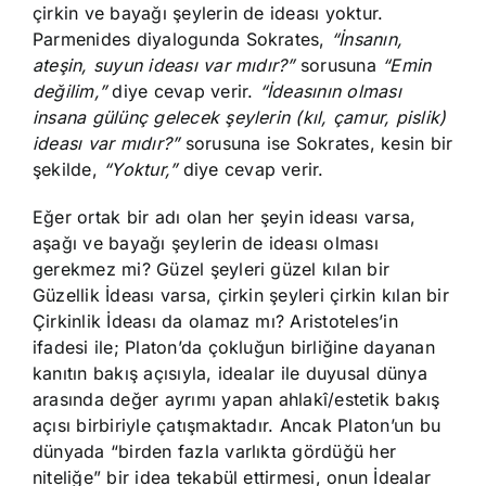
çirkin ve bayağı şeylerin de ideası yoktur.
Parmenides diyalogunda Sokrates,
“İnsanın,
ateşin, suyun ideası var mıdır?”
sorusuna
“Emin
değilim,”
diye cevap verir.
“İdeasının olması
insana gülünç gelecek şeylerin (kıl, çamur, pislik)
ideası var mıdır?”
sorusuna ise Sokrates, kesin bir
şekilde,
“Yoktur,”
diye cevap verir.
Eğer ortak bir adı olan her şeyin ideası varsa,
aşağı ve bayağı şeylerin de ideası olması
gerekmez mi? Güzel şeyleri güzel kılan bir
Güzellik İdeası varsa, çirkin şeyleri çirkin kılan bir
Çirkinlik İdeası da olamaz mı? Aristoteles’in
ifadesi ile; Platon’da çokluğun birliğine dayanan
kanıtın bakış açısıyla, idealar ile duyusal dünya
arasında değer ayrımı yapan ahlakî/estetik bakış
açısı birbiriyle çatışmaktadır. Ancak Platon’un bu
dünyada “birden fazla varlıkta gördüğü her
niteliğe” bir idea tekabül ettirmesi, onun İdealar