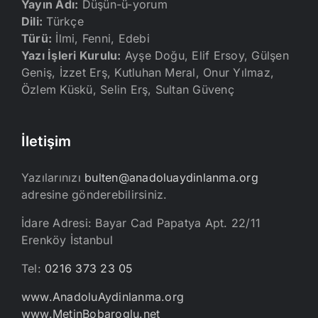
Yayın Adı:
Düşün-ü-yorum
Dili:
Türkçe
Türü:
İlmi, Fenni, Edebi
Yazı İşleri Kurulu:
Ayşe Doğu, Elif Ersoy, Gülşen
Geniş, İzzet Erş, Kutluhan Meral, Onur Yılmaz,
Özlem Küskü, Selin Erş, Sultan Güvenç
İletişim
Yazılarınızı
bulten@anadoluaydinlanma.org
adresine gönderebilirsiniz.
İdare Adresi: Bayar Cad Papatya Apt. 22/11
Erenköy İstanbul
Tel:
0216 373 23 05
www.AnadoluAydinlanma.org
www.MetinBobaroglu.net