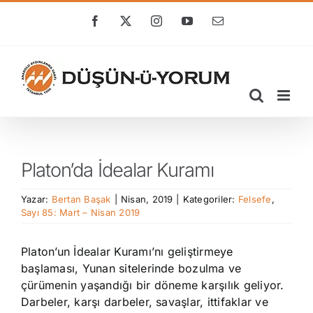
Skip
to
Facebook
X
Instagram
YouTube
E-
posta
content
Platon’da İdealar Kuramı
Yazar:
Bertan Başak
|
Nisan, 2019
|
Kategoriler:
Felsefe
,
Sayı 85: Mart – Nisan 2019
Platon’un İdealar Kuramı’nı geliştirmeye
başlaması, Yunan sitelerinde bozulma ve
çürümenin yaşandığı bir döneme karşılık geliyor.
Darbeler, karşı darbeler, savaşlar, ittifaklar ve