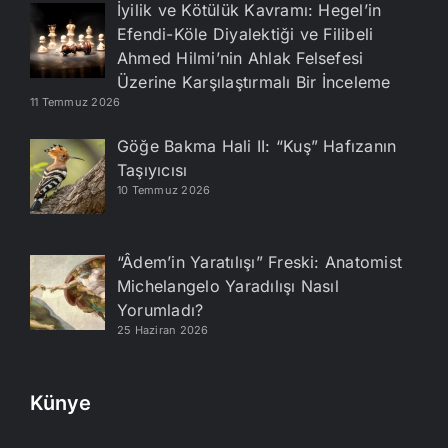
İyilik ve Kötülük Kavramı: Hegel’in
Efendi-Köle Diyalektiği ve Filibeli
Ahmed Hilmi’nin Ahlak Felsefesi
Üzerine Karşılaştırmalı Bir İnceleme
11 Temmuz 2026
Göğe Bakma Hali II: “Kuş” Hafızanın
Taşıyıcısı
10 Temmuz 2026
“Âdem’in Yaratılışı” Freski: Anatomist
Michelangelo Yaradılışı Nasıl
Yorumladı?
25 Haziran 2026
Künye