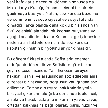
yeni ittifaklarla geçen bu dönemin sonunda da
Makedonya Krallığı, Yunan sitelerini bir bir ele
geçirmeye başlıyor. Platon, söz konusu bozulma
ve çürümenin sadece siyasal ve sosyal alanda
olmadığı, arka planda daha köklü bir alanda yani
fikrî ve ahlakî alandaki bir kaosun bu yıkıma yol
açtığı kanaatinde. İdealar Kuramı’nı geliştirmesine
neden olan faktörlerden biri de söz konusu
kaostan çıkmanın bir yolunu arıyor olmasıdır.
Bu dönem fikirsel alanda Sofistlerin egemen
olduğu bir dönemdir ve Sofistlere göre ise her
şeyin ölçüsü insandır. Yani herkesin bireysel
hakikati, sanısı ve arzusundan söz edilebilir ama
evrensel bir hakikatin, doğrunun varlığından söz
edilemez. Zamanla bireysel hakikatlerin yerini
bireysel çıkarların aldığı bu dönemde toplumsal,
ahlakî ve hukukî uzlaşma imkânının yavaş yavaş
ortadan kalkmasına bağlı olarak, barış, huzur ve