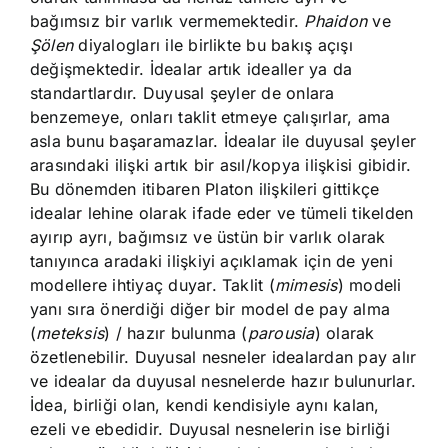
bağımsız bir varlık vermemektedir.
Phaidon
ve
Şölen
diyalogları ile birlikte bu bakış açışı
değişmektedir. İdealar artık idealler ya da
standartlardır. Duyusal şeyler de onlara
benzemeye, onları taklit etmeye çalışırlar, ama
asla bunu başaramazlar. İdealar ile duyusal şeyler
arasındaki ilişki artık bir asıl/kopya ilişkisi gibidir.
Bu dönemden itibaren Platon ilişkileri gittikçe
idealar lehine olarak ifade eder ve tümeli tikelden
ayırıp ayrı, bağımsız ve üstün bir varlık olarak
tanıyınca aradaki ilişkiyi açıklamak için de yeni
modellere ihtiyaç duyar. Taklit (
mimesis
) modeli
yanı sıra önerdiği diğer bir model de pay alma
(
meteksis
) / hazır bulunma (
parousia
) olarak
özetlenebilir. Duyusal nesneler idealardan pay alır
ve idealar da duyusal nesnelerde hazır bulunurlar.
İdea, birliği olan, kendi kendisiyle aynı kalan,
ezeli ve ebedidir. Duyusal nesnelerin ise birliği