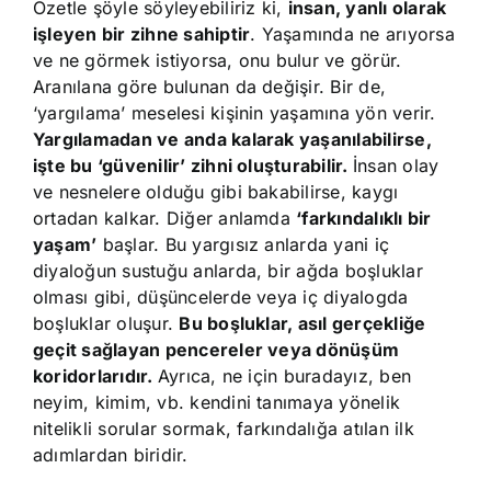
Özetle şöyle söyleyebiliriz ki,
insan, yanlı olarak
işleyen bir zihne sahiptir
. Yaşamında ne arıyorsa
ve ne görmek istiyorsa, onu bulur ve görür.
Aranılana göre bulunan da değişir. Bir de,
‘yargılama’ meselesi kişinin yaşamına yön verir.
Yargılamadan ve anda kalarak yaşanılabilirse,
işte bu ‘güvenilir’ zihni oluşturabilir.
İnsan olay
ve nesnelere olduğu gibi bakabilirse, kaygı
ortadan kalkar. Diğer anlamda
‘farkındalıklı bir
yaşam’
başlar. Bu yargısız anlarda yani iç
diyaloğun sustuğu anlarda, bir ağda boşluklar
olması gibi, düşüncelerde veya iç diyalogda
boşluklar oluşur.
Bu boşluklar, asıl gerçekliğe
geçit sağlayan pencereler veya dönüşüm
koridorlarıdır.
Ayrıca, ne için buradayız, ben
neyim, kimim, vb. kendini tanımaya yönelik
nitelikli sorular sormak, farkındalığa atılan ilk
adımlardan biridir.