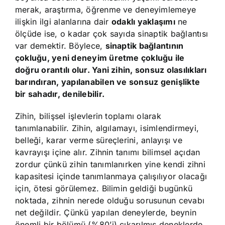
merak, araştırma, öğrenme ve deneyimlemeye
ilişkin ilgi alanlarına dair
odaklı yaklaşımı
ne
ölçüde ise, o kadar çok sayıda sinaptik bağlantısı
var demektir. Böylece,
sinaptik bağlantının
çokluğu, yeni deneyim üretme çokluğu ile
doğru orantılı olur. Yani zihin, sonsuz olasılıkları
barındıran, yapılanabilen ve sonsuz genişlikte
bir sahadır, denilebilir.
Zihin, bilişsel işlevlerin toplamı olarak
tanımlanabilir. Zihin, algılamayı, isimlendirmeyi,
belleği, karar verme süreçlerini, anlayışı ve
kavrayışı içine alır. Zihnin tanımı bilimsel açıdan
zordur çünkü zihin tanımlanırken yine kendi zihni
kapasitesi içinde tanımlanmaya çalışılıyor olacağı
için, ötesi görülemez. Bilimin geldiği bugünkü
noktada, zihnin nerede olduğu sorusunun cevabı
net değildir. Çünkü yapılan deneylerde, beynin
önemli bir bölümü (%80’i) çıkarılmış deneklerde,