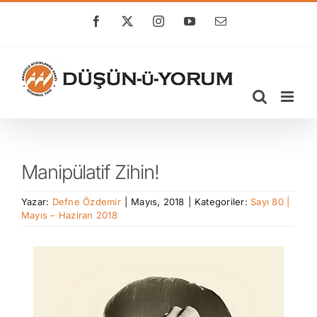
Skip
to
Facebook
X
Instagram
YouTube
E-
posta
content
Manipülatif Zihin!
Yazar:
Defne Özdemir
|
Mayıs, 2018
|
Kategoriler:
Sayı 80 |
Mayıs – Haziran 2018