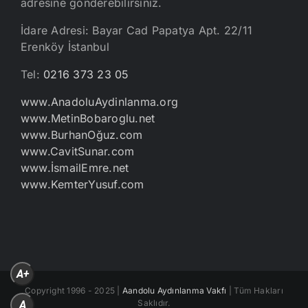
adresine gönderebilirsiniz.
İdare Adresi: Bayar Cad Papatya Apt. 22/11
Erenköy İstanbul
Tel:
0216 373 23 05
www.AnadoluAydinlanma.org
www.MetinBobaroglu.net
www.BurhanOğuz.com
www.CavitSunar.com
www.İsmailEmre.net
www.KemterYusuf.com
A+
Copyright 1996 - 2025 |
Aandolu Aydınlanma Vakfı
| Tüm Hakları
Saklıdır.
A