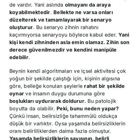
de vardır. Yani aslında
olmayanı da araya
koyabilmektedir
.
Bellekte ne varsa onları
düzelterek ve tamamlayarak bir senaryo
oluşturur
. Bu senaryo zihnin rahatını
kaçırmıyorsa senaryoyu böylece kabul eder.
Yani
kişi kendi zihninden asla emin olamaz. Zihin son
derece güvenilmezdir ve kendini manipüle
edebilir
.
Beynin kendi algoritmaları ve içsel aktivitesi çok
yoğun bir şekilde çalıştığı için, kişinin algısına
göre, belleğe konulan şeylerle
rahat bir şekilde
oynar
ve insanın duygu durumuna göre
boşlukları uydurarak doldurur
. Bu patolojik
boyutta da olabilir.
Peki, bunu neden yapar?
Çünkü insan, belirsizliğe tahammülü oldukça
düşük bir varlıktır. Oysa yaşamda belirsizliklerin
oranı belirliliklerden daima fazla olmuştur.
Yaşamda belirsizliklerin sayısının, belirli