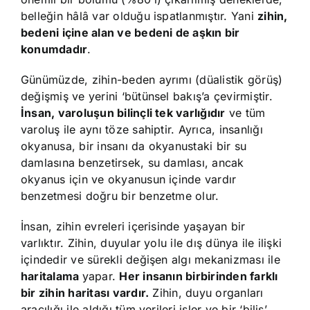
belleğin hâlâ var olduğu ispatlanmıştır. Yani
zihin,
bedeni içine alan ve bedeni de aşkın bir
konumdadır
.
Günümüzde, zihin-beden ayrımı (düalistik görüş)
değişmiş ve yerini ‘bütünsel bakış’a çevirmiştir.
İnsan, varoluşun bilinçli tek varlığıdır
ve tüm
varoluş ile aynı töze sahiptir. Ayrıca, insanlığı
okyanusa, bir insanı da okyanustaki bir su
damlasına benzetirsek, su damlası, ancak
okyanus için ve okyanusun içinde vardır
benzetmesi doğru bir benzetme olur.
İnsan, zihin evreleri içerisinde yaşayan bir
varlıktır. Zihin, duyular yolu ile dış dünya ile ilişki
içindedir ve sürekli değişen algı mekanizması ile
haritalama
yapar.
Her insanın birbirinden farklı
bir zihin haritası vardır.
Zihin, duyu organları
aracılığı ile aldığı tüm verileri işler ve bir ‘biliş’