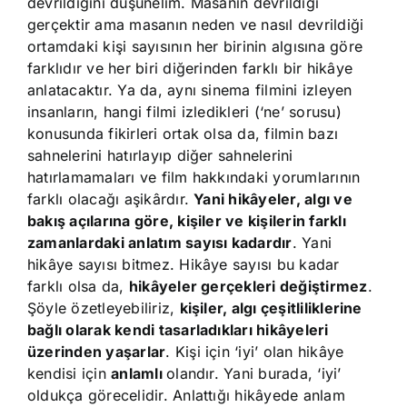
devrildiğini düşünelim. Masanın devrildiği
gerçektir ama masanın neden ve nasıl devrildiği
ortamdaki kişi sayısının her birinin algısına göre
farklıdır ve her biri diğerinden farklı bir hikâye
anlatacaktır. Ya da, aynı sinema filmini izleyen
insanların, hangi filmi izledikleri (‘ne’ sorusu)
konusunda fikirleri ortak olsa da, filmin bazı
sahnelerini hatırlayıp diğer sahnelerini
hatırlamamaları ve film hakkındaki yorumlarının
farklı olacağı aşikârdır.
Yani hikâyeler, algı ve
bakış açılarına göre, kişiler ve kişilerin farklı
zamanlardaki anlatım sayısı kadardır
. Yani
hikâye sayısı bitmez. Hikâye sayısı bu kadar
farklı olsa da,
hikâyeler gerçekleri değiştirmez
.
Şöyle özetleyebiliriz,
kişiler, algı çeşitliliklerine
bağlı olarak kendi tasarladıkları hikâyeleri
üzerinden yaşarlar
. Kişi için ‘iyi’ olan hikâye
kendisi için
anlamlı
olandır. Yani burada, ‘iyi’
oldukça görecelidir. Anlattığı hikâyede anlam