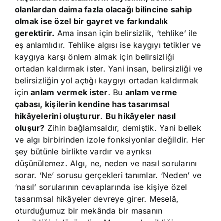
olanlardan daima fazla olacağı bilincine sahip
olmak ise özel bir gayret ve farkındalık
gerektirir.
Ama insan için belirsizlik, ‘tehlike’ ile
eş anlamlıdır. Tehlike algısı ise kaygıyı tetikler ve
kaygıya karşı önlem almak için belirsizliği
ortadan kaldırmak ister. Yani insan, belirsizliği ve
belirsizliğin yol açtığı kaygıyı ortadan kaldırmak
için
anlam vermek ister
. Bu
anlam verme
çabası, kişilerin kendine has tasarımsal
hikâyelerini oluşturur
.
Bu hikâyeler nasıl
oluşur?
Zihin bağlamsaldır, demiştik. Yani bellek
ve algı birbirinden izole fonksiyonlar değildir. Her
şey bütünle birlikte vardır ve ayrıksı
düşünülemez. Algı, ne, neden ve nasıl sorularını
sorar. ‘Ne’ sorusu gerçekleri tanımlar. ‘Neden’ ve
‘nasıl’ sorularının cevaplarında ise kişiye özel
tasarımsal hikâyeler devreye girer. Meselâ,
oturduğumuz bir mekânda bir masanın