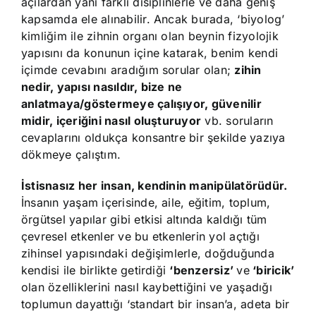
açılardan yani farklı disiplinlerle ve daha geniş
kapsamda ele alınabilir. Ancak burada, ‘biyolog’
kimliğim ile zihnin organı olan beynin fizyolojik
yapısını da konunun içine katarak, benim kendi
içimde cevabını aradığım sorular olan;
zihin
nedir, yapısı nasıldır, bize ne
anlatmaya/göstermeye çalışıyor, güvenilir
midir, içeriğini nasıl oluşturuyor
vb. soruların
cevaplarını oldukça konsantre bir şekilde yazıya
dökmeye çalıştım.
İstisnasız her insan, kendinin manipülatörüdür.
İnsanın yaşam içerisinde, aile, eğitim, toplum,
örgütsel yapılar gibi etkisi altında kaldığı tüm
çevresel etkenler ve bu etkenlerin yol açtığı
zihinsel yapısındaki değişimlerle, doğduğunda
kendisi ile birlikte getirdiği
‘benzersiz’
ve
‘biricik’
olan özelliklerini nasıl kaybettiğini ve yaşadığı
toplumun dayattığı ‘standart bir insan’a, adeta bir