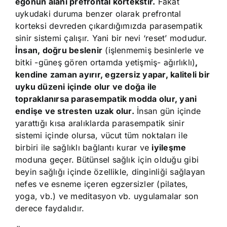
egonun alanı prefrontal kortekstir.
Fakat
uykudaki duruma benzer olarak prefrontal
korteksi devreden çıkardığımızda parasempatik
sinir sistemi çalışır. Yani bir nevi ‘reset’ modudur.
İnsan, doğru beslenir
(işlenmemiş besinlerle ve
bitki -güneş gören ortamda yetişmiş- ağırlıklı)
,
kendine zaman ayırır, egzersiz yapar, kaliteli bir
uyku düzeni içinde olur ve doğa ile
topraklanırsa parasempatik modda olur, yani
endişe ve stresten uzak olur.
İnsan gün içinde
yarattığı kısa aralıklarda parasempatik sinir
sistemi içinde olursa, vücut tüm noktaları ile
birbiri ile sağlıklı bağlantı kurar ve
iyileşme
moduna geçer. Bütünsel sağlık için olduğu gibi
beyin sağlığı içinde özellikle, dinginliği sağlayan
nefes ve esneme içeren egzersizler (pilates,
yoga, vb.) ve meditasyon vb. uygulamalar son
derece faydalıdır.