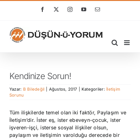
Skip
to
Facebook
X
Instagram
YouTube
E-
posta
content
Kendinize Sorun!
Yazar:
B Biledeğil
|
Ağustos, 2017
|
Kategoriler:
İletişim
Sorunu
Tüm ilişkilerde temel olan iki faktör, Paylaşım ve
İletişim’dir. İster eş, ister ebeveyn-çocuk, ister
işveren-işçi, isterse sosyal ilişkiler olsun,
paylaşım ve iletişimin varolduğu derecede bir