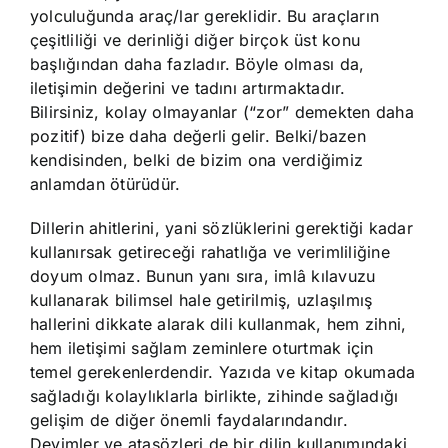
yolculuğunda araç/lar gereklidir. Bu araçların
çeşitliliği ve derinliği diğer birçok üst konu
başlığından daha fazladır. Böyle olması da,
iletişimin değerini ve tadını artırmaktadır.
Bilirsiniz, kolay olmayanlar (“zor” demekten daha
pozitif) bize daha değerli gelir. Belki/bazen
kendisinden, belki de bizim ona verdiğimiz
anlamdan ötürüdür.
Dillerin ahitlerini, yani sözlüklerini gerektiği kadar
kullanırsak getireceği rahatlığa ve verimliliğine
doyum olmaz. Bunun yanı sıra, imlâ kılavuzu
kullanarak bilimsel hale getirilmiş, uzlaşılmış
hallerini dikkate alarak dili kullanmak, hem zihni,
hem iletişimi sağlam zeminlere oturtmak için
temel gerekenlerdendir. Yazıda ve kitap okumada
sağladığı kolaylıklarla birlikte, zihinde sağladığı
gelişim de diğer önemli faydalarındandır.
Deyimler ve atasözleri de bir dilin kullanımındaki