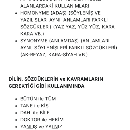
ALANLARDAKİ KULLANIMLARI
HOMONYME (ADAŞ) (SÖYLENİŞ VE
YAZILIŞLARI AYNI, ANLAMLARI FARKLI
SÖZCÜKLERİ) (YAZ-YAZ, YÜZ-YÜZ, KARA-
KARA VB.)
SYNONYME (ANLAMDAŞ) (ANLAMLARI
AYNI, SÖYLENİŞLERİ FARKLI SÖZCÜKLERİ)
(AK-BEYAZ, KARA-SİYAH VB.)
DİLİN, SÖZCÜKLERİN ve KAVRAMLARIN
GEREKTİĞİ GİBİ KULLANIMINDA
BÜTÜN ile TÜM
TANE ile KİŞİ
DAHİ ile BİLE
DOKTOR ile HEKİM
YA
NL
IŞ ve YA
LN
IZ