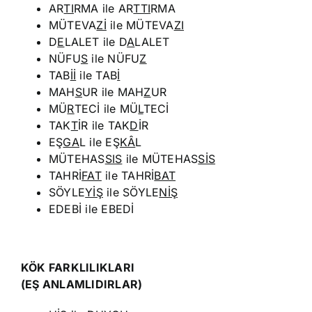
AR
TI
RMA ile AR
TTI
RMA
MÜTEVA
Zİ
ile MÜTEVA
ZI
D
E
LALET ile D
A
LALET
NÜFU
S
ile NÜFU
Z
TAB
İİ
ile TAB
İ
MAH
S
UR ile MAH
Z
UR
MÜ
R
TECİ ile MÜ
L
TECİ
TAK
T
İR ile TAK
D
İR
EŞ
GA
L ile EŞ
KÂ
L
MÜTEHAS
SIS
ile MÜTEHAS
SİS
TAHRİ
FAT
ile TAHRİ
BAT
SÖYLE
YİŞ
ile SÖYLE
NİŞ
EDEBİ ile EBEDİ
KÖK FARKLILIKLARI
(EŞ ANLAMLIDIRLAR)