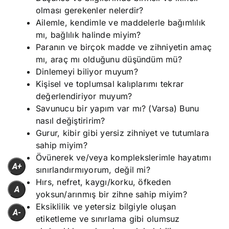
olması gerekenler nelerdir?
Ailemle, kendimle ve maddelerle bağımlılık
mı, bağlılık halinde miyim?
Paranın ve birçok madde ve zihniyetin amaç
mı, araç mı olduğunu düşündüm mü?
Dinlemeyi biliyor muyum?
Kişisel ve toplumsal kalıplarımı tekrar
değerlendiriyor muyum?
Savunucu bir yapım var mı? (Varsa) Bunu
nasıl değiştiririm?
Gurur, kibir gibi yersiz zihniyet ve tutumlara
sahip miyim?
Övünerek ve/veya komplekslerimle hayatımı
A+
sınırlandırmıyorum, değil mi?
Hırs, nefret, kaygı/korku, öfkeden
A
yoksun/arınmış bir zihne sahip miyim?
Eksiklilik ve yetersiz bilgiyle oluşan
A-
etiketleme ve sınırlama gibi olumsuz