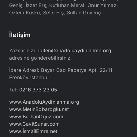
Geniş, İzzet Erş, Kutluhan Meral, Onur Yılmaz,
Özlem Küskü, Selin Erş, Sultan Güvenç
İletişim
Yazılarınızı
bulten@anadoluaydinlanma.org
adresine gönderebilirsiniz.
İdare Adresi: Bayar Cad Papatya Apt. 22/11
Erenköy İstanbul
Tel:
0216 373 23 05
www.AnadoluAydinlanma.org
www.MetinBobaroglu.net
www.BurhanOğuz.com
www.CavitSunar.com
www.İsmailEmre.net