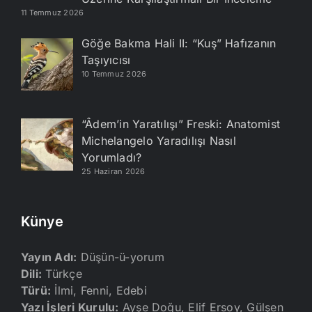
11 Temmuz 2026
Göğe Bakma Hali II: “Kuş” Hafızanın
Taşıyıcısı
10 Temmuz 2026
“Âdem’in Yaratılışı” Freski: Anatomist
Michelangelo Yaradılışı Nasıl
Yorumladı?
25 Haziran 2026
Künye
Yayın Adı:
Düşün-ü-yorum
Dili:
Türkçe
Türü:
İlmi, Fenni, Edebi
Yazı İşleri Kurulu:
Ayşe Doğu, Elif Ersoy, Gülşen