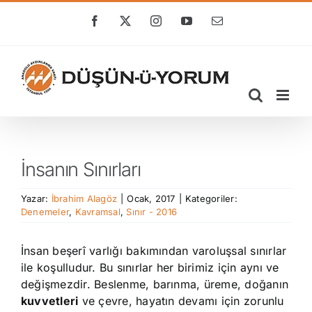
Skip
to
Facebook
X
Instagram
YouTube
E-
posta
content
İnsanın Sınırları
Yazar:
İbrahim Alagöz
|
Ocak, 2017
|
Kategoriler:
Denemeler
,
Kavramsal
,
Sınır - 2016
İnsan beşerî varlığı bakımından varoluşsal sınırlar
ile koşulludur. Bu sınırlar her birimiz için aynı ve
değişmezdir. Beslenme, barınma, üreme, doğanın
kuvvetleri
ve çevre, hayatın devamı için zorunlu