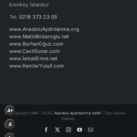
Erenköy İstanbul
Tel:
0216 373 23 05
www.AnadoluAydinlanma.org
www.MetinBobaroglu.net
www.BurhanOğuz.com
www.CavitSunar.com
www.İsmailEmre.net
www.KemterYusuf.com
A+
Copyright 1996 - 2025 |
Aandolu Aydınlanma Vakfı
| Tüm Hakları
Saklıdır.
A
Facebook
X
Instagram
YouTube
E-
posta