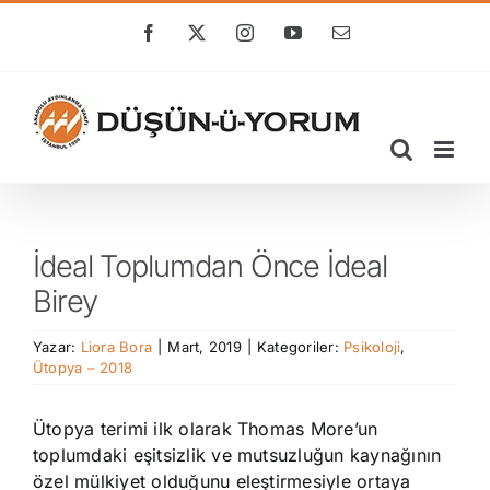
Skip
to
Facebook
X
Instagram
YouTube
E-
posta
content
İdeal Toplumdan Önce İdeal
Birey
Yazar:
Liora Bora
|
Mart, 2019
|
Kategoriler:
Psikoloji
,
Ütopya – 2018
Ütopya terimi ilk olarak Thomas More’un
toplumdaki eşitsizlik ve mutsuzluğun kaynağının
özel mülkiyet olduğunu eleştirmesiyle ortaya