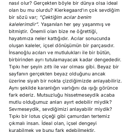
nasıl olur? Gerçekten böyle bir dünya olsa ideal
olan bu mu olurdu? Kierkegaard’ın çok sevdiğim
bir sözü var;
“Çektiğim acılar benim
kalelerimdir”
. Yaşanılan her şey yaşanmış ve
bitmiştir. Önemli olan bize ne öğrettiği,
hayatımıza neler kattığıdır. Acılar sonucunda
oluşan kaleler, içsel dönüşümün bir parçasıdır.
İnsanoğlu acıları ve mutlulukları ile bir bütün,
birbirinden ayrı tutulamayacak kadar dengededir.
Tıpkı her şeyin zıttı ile var olması gibi. Beyaz bir
sayfanın gerçekten beyaz olduğunu ancak
üzerine siyah bir nokta çizdiğimizde anlayabiliriz.
Aynı şekilde karanlığın varlığını da ışığı görünce
fark ederiz. Mutsuzluğu hissetmeseydik acaba
mutlu olduğumuz anları ayırt edebilir miydik?
Sevmeseydik, sevdiğimizi anlayabilir miydik?
Tıpkı bir lotus çiçeği gibi çamurdan tertemiz
çıkmalı insan. İdeal olan, içsel dengeyi
kurabilmek ve bunu fark edebilmektir.