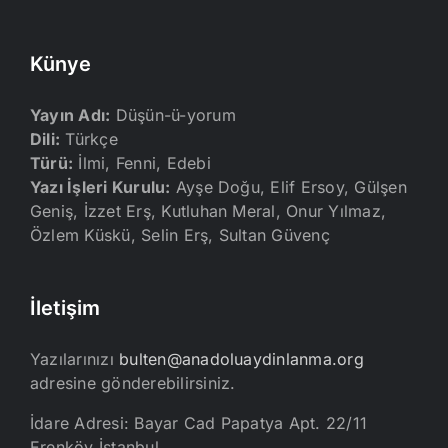
Künye
Yayın Adı:
Düşün-ü-yorum
Dili:
Türkçe
Türü:
İlmi, Fenni, Edebi
Yazı İşleri Kurulu:
Ayşe Doğu, Elif Ersoy, Gülşen
Geniş, İzzet Erş, Kutluhan Meral, Onur Yılmaz,
Özlem Küskü, Selin Erş, Sultan Güvenç
İletişim
Yazılarınızı
bulten@anadoluaydinlanma.org
adresine gönderebilirsiniz.
İdare Adresi: Bayar Cad Papatya Apt. 22/11
Erenköy İstanbul