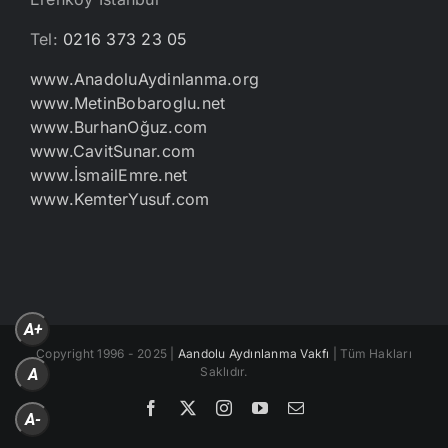
Tel:
0216 373 23 05
www.AnadoluAydinlanma.org
www.MetinBobaroglu.net
www.BurhanOğuz.com
www.CavitSunar.com
www.İsmailEmre.net
www.KemterYusuf.com
A+
Copyright 1996 - 2025 |
Aandolu Aydınlanma Vakfı
| Tüm Hakları
Saklıdır.
A
Facebook
X
Instagram
YouTube
E-
A-
posta