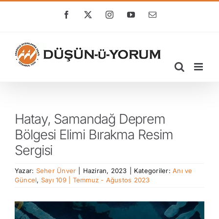
Skip
to
Facebook
X
Instagram
YouTube
E-
posta
content
Hatay, Samandağ Deprem
Bölgesi Elimi Bırakma Resim
Sergisi
Yazar:
Seher Ünver
|
Haziran, 2023
|
Kategoriler:
Anı ve
Güncel
,
Sayı 109 | Temmuz - Ağustos 2023