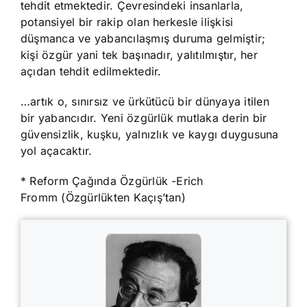
tehdit etmektedir. Çevresindeki insanlarla,
potansiyel bir rakip olan herkesle ilişkisi
düşmanca ve yabancılaşmış duruma gelmiştir;
kişi özgür yani tek başınadır, yalıtılmıştır, her
açıdan tehdit edilmektedir.
…artık o, sınırsız ve ürkütücü bir dünyaya itilen
bir yabancıdır. Yeni özgürlük mutlaka derin bir
güvensizlik, kuşku, yalnızlık ve kaygı duygusuna
yol açacaktır.
* Reform Çağında Özgürlük -Erich
Fromm (Özgürlükten Kaçış’tan)