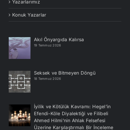
Yazarlarımız
Konuk Yazarlar
Akıl Önyargıda Kalırsa
19 Temmuz 2026
Seksek ve Bitmeyen Döngü
18 Temmuz 2026
İyilik ve Kötülük Kavramı: Hegel’in
Efendi-Köle Diyalektiği ve Filibeli
Ahmed Hilmi’nin Ahlak Felsefesi
Üzerine Karşılaştırmalı Bir İnceleme