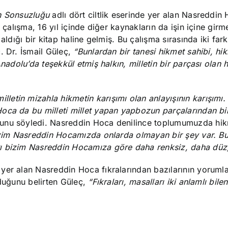
n Sonsuzluğu
adlı dört ciltlik eserinde yer alan Nasreddin 
 çalışma, 16 yıl içinde diğer kaynakların da işin içine girme
ldığı bir kitap haline gelmiş. Bu çalışma sırasında iki fark
. Dr. İsmail Güleç,
“Bunlardan bir tanesi hikmet sahibi, hi
nadolu’da teşekkül etmiş halkın, milletin bir parçası olan h
etin mizahla hikmetin karışımı olan anlayışının karışımı.
oca da bu milleti millet yapan yapbozun parçalarından bir
ğunu söyledi. Nasreddin Hoca denilince toplumumuzda hik
zim Nasreddin Hocamızda onlarda olmayan bir şey var. Bu
rı bizim Nasreddin Hocam
ıza göre daha renksiz, daha düz
yer alan Nasreddin Hoca fıkralarından bazılarının yorumla
lduğunu belirten Güleç,
“F
ıkraları, masalları iki anlamlı
bilen