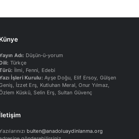
Künye
Yayın Adı:
Düşün-ü-yorum
Dili:
Türkçe
Türü:
İlmi, Fenni, Edebi
Yazı İşleri Kurulu:
Ayşe Doğu, Elif Ersoy, Gülşen
Geniş, İzzet Erş, Kutluhan Meral, Onur Yılmaz,
Özlem Küskü, Selin Erş, Sultan Güvenç
İletişim
Yazılarınızı
bulten@anadoluaydinlanma.org
adresine gönderebilirsiniz.