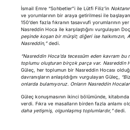
İsmail Emre
“Sohbetler”i ile
Lütfi Filiz’in
Noktanı
ve yorumlarının bir araya getirilmesi ile başlayan
150’den fazla fıkranın tasavvufi yorumlarının yer a
Nasreddin Hoca ile karşılaştığını vurgulayan Doç
peşinde koşan bir mürşit; diğeri ise halkımızın, A
Nasreddin,”
dedi.
“Nasreddin Hoca’da tecessüm eden kavram bu mill
toplumu oluşturan birçok parça var. Nasreddin H
Güleç, her toplumun bir Nasreddin Hocası oldu
davranışların anlaşıldığını vurgulayan Güleç,
“Bi
onlarda bulamıyoruz. Onların Nasreddin Hocala
Güleç konuşmasının ikinci bölümünde, kitabında 
verdi. Fıkra ve masalların birden fazla anlamı o
daha yetişmiş, olgunlaşmış toplumlardır,”
dedi.