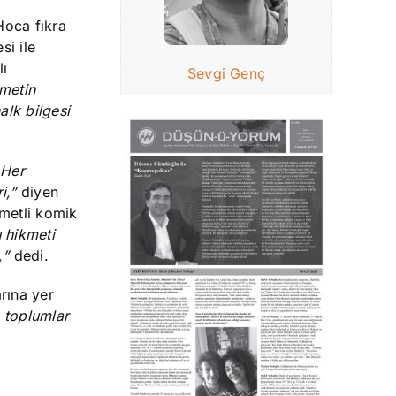
Hoca fıkra
si ile
lı
Sevgi Genç
kmetin
alk bilgesi
 Her
i,”
diyen
metli komik
 hikmeti
,
”
dedi.
rına yer
 toplumlar