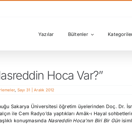
Yazılar
Bültenler
Kategorile
 Nasreddin Hoca Var?”
erlemeler
,
Sayı 31 | Aralık 2012
onuğu Sakarya Üniversitesi öğretim üyelerinden Doç. Dr. İs
alçın ile Cem Radyo’da yaptıkları Amâk-ı Hayal sohbetler
aşlıklı konuşmasında
Nasreddin Hoca’nın Biri Bir Gün
isiml