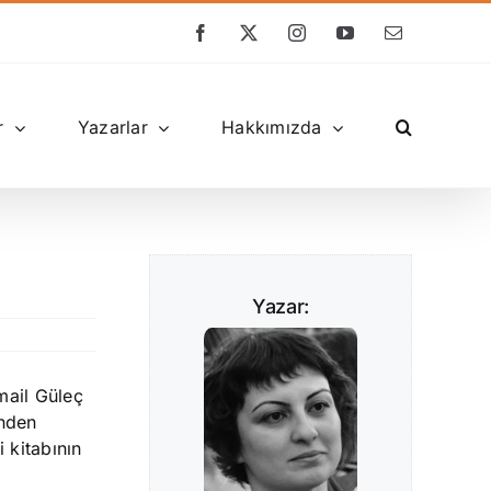
Facebook
X
Instagram
YouTube
E-
posta
r
Yazarlar
Hakkımızda
Yazar:
mail Güleç
inden
i kitabının