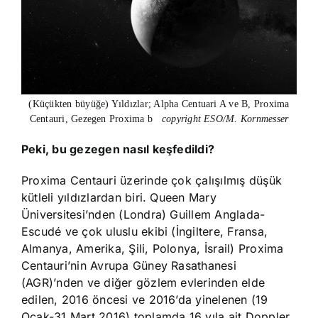
(Küçükten büyüğe) Yıldızlar; Alpha Centuari A ve B, Proxima
Centauri, Gezegen Proxima b
copyright ESO/M. Kornmesser
Peki, bu gezegen nasıl keşfedildi?
Proxima Centauri üzerinde çok çalışılmış düşük
kütleli yıldızlardan biri. Queen Mary
Üniversitesi’nden (Londra) Guillem Anglada-
Escudé ve çok uluslu ekibi (İngiltere, Fransa,
Almanya, Amerika, Şili, Polonya, İsrail) Proxima
Centauri’nin Avrupa Güney Rasathanesi
(AGR)’nden ve diğer gözlem evlerinden elde
edilen, 2016 öncesi ve 2016’da yinelenen (19
Ocak-31 Mart 2016) toplamda 16 yıla ait Doppler