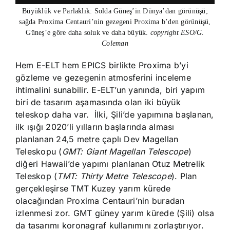
Büyüklük ve Parlaklık: Solda Güneş’in Dünya’dan görünüşü;
sağda Proxima Centauri’nin gezegeni Proxima b’den görünüşü,
Güneş’e göre daha soluk ve daha büyük.
copyright ESO/G.
Coleman
Hem E-ELT hem EPICS birlikte Proxima b’yi
gözleme ve gezegenin atmosferini inceleme
ihtimalini sunabilir. E-ELT’un yanında, biri yapım
biri de tasarım aşamasında olan iki büyük
teleskop daha var. İlki, Şili’de yapımına başlanan,
ilk ışığı 2020’li yılların başlarında alması
planlanan 24,5 metre çaplı Dev Magellan
Teleskopu (
GMT: Giant Magellan Telescope
)
diğeri Hawaii’de yapımı planlanan Otuz Metrelik
Teleskop (
TMT: Thirty Metre Telescope
). Plan
gerçekleşirse TMT Kuzey yarım kürede
olacağından Proxima Centauri’nin buradan
izlenmesi zor. GMT güney yarım kürede (Şili) olsa
da tasarımı koronagraf kullanımını zorlaştırıyor.