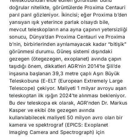
Teleskobundan elde edilen görüntüler bunu
doğrular nitelikte, görüntülerde Proxima Centauri
parıl parıl gözleniyor. İkincisi; eğer Proxima b’den
yansıyan ışık yeterince parlak olsaydı bile,
mevcut teleskopların ana ayna çapının yetersizliği
sonucu, Dünya’dan Proxima Centauri ve Proxima
b’nin, birbirlerinden ayrılamayacak kadar “bitişik”
görünmesi durumu. Güneş sistemi dışındaki
gezegen (ötegezegen, exoplanet) avında çapın
taşıdığı önem, dikkatleri AGR’nin 2014’te Şili’de
inşasına başlanan 39,3 metre çaplı Aşırı Büyük
Teleskobuna (E-ELT (European Extremely Large
Telescope) çekiyor. Maliyeti 1 milyar avroyu aşan
teleskoptan ilk ışığın 2024’te alınması bekleniyor.
Bu dev teleskopa ek olarak, AGR’nden Dr. Markus
Kasper ve ekibi öte gezegen avında
kullanılabilecek maliyeti 50 milyon avro olan bir
kamera ve spektrograf (EPICS: Exoplanet
Imaging Camera and Spectrograph) için