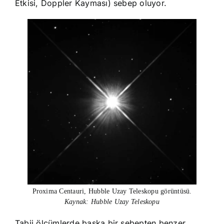
Etkisi, Doppler Kayması) sebep oluyor.
Proxima Centauri, Hubble Uzay Teleskopu görüntüsü.
Kaynak: Hubble Uzay Teleskopu
Tabii ölçümlerde başka bir sebepten benzer