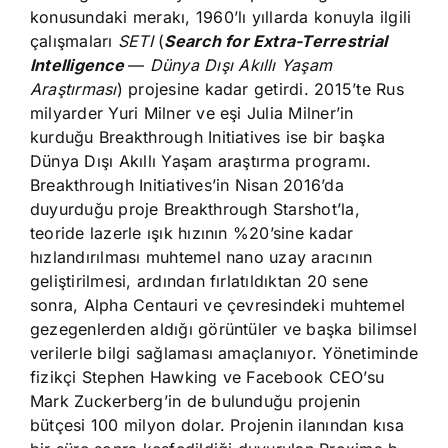
konusundaki merakı, 1960’lı yıllarda konuyla ilgili
çalışmaları
SETI
(
Search for Extra-Terrestrial
Intelligence
—
Dünya Dışı Akıllı Yaşam
Araştırması
) projesine kadar getirdi. 2015’te Rus
milyarder Yuri Milner
ve eşi Julia Milner’in
kurduğu Breakthrough Initiatives ise bir başka
Dünya Dışı Akıllı Yaşam araştırma programı.
Breakthrough Initiatives’in Nisan 2016’da
duyurduğu proje Breakthrough Starshot’la,
teoride lazerle ışık hızının %20’sine kadar
hızlandırılması muhtemel nano uzay aracının
geliştirilmesi, ardından fırlatıldıktan 20 sene
sonra, Alpha Centauri ve çevresindeki muhtemel
gezegenlerden aldığı görüntüler ve başka bilimsel
verilerle bilgi sağlaması amaçlanıyor. Yönetiminde
fizikçi Stephen Hawking ve Facebook CEO’su
Mark Zuckerberg’in de bulunduğu projenin
bütçesi 100 milyon dolar. Projenin ilanından kısa