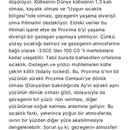
düşürüyor. Kütlesinin Dünya kütlesinin 1,3 katı
olması, kayalık olması ve “Uygun sıcaklık
bölgesi”nde olması, gezegenin yaşama elverişli
olma ihtimalini destekliyor. Eldeki veriler bu
ihtimali işaret etse de Proxima b’yi yaşama
elverişli bir gezegen yapmaya yetmiyor. Çünkü
yüzey sıcaklığı belirsiz ve gezegenin atmosferine
bağlı olarak -33C0 ’den 100 C0 ’li mertebelere
kadar ulaşabilir. Tabii burada bahsedilen ortalama
sıcaklık. Gezegen ve yıldızı muhtemelen kütle
çekim kilitli (tidally locked). Bu, Proxima b’nin bir
yüzünün sürekli Proxima Centauri’ye dönük
olması (Dünya’dan bakıldığında Ay’ın sürekli aynı
yüzünün dönük olması gibi), dolayısıyla da
gezegenin bir yüzü- nün ısınması, diğer
yüzününse soğuk kalması anlamına geliyor. Bu
sıcaklık farkı, yeterince yoğun bir atmosferde,
ısının bir yüzden diğer yüze akabilmesiyle
dengelenebilir. Sorun şu ki; gezegenin atmosferi