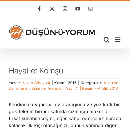
Skip
to
Facebook
X
Instagram
YouTube
E-
posta
content
Hayal-et Komşu
Yazar:
Hakan Albayrak
|
Kasım, 2016
|
Kategoriler:
Alıntı ve
Derlemeler
,
Bilim ve Teknoloji
,
Sayı 71 | Kasım – Aralık 2016
Kendinize uygun bir ev aradığınızı ve yüz katlı bir
gökdelenin birinci katında sizin için mâkul bir
fırsat sunabileceğini, eğer kabul ederseniz burada
kalacak ilk kişi olacağınızı, bunun yanında diğer