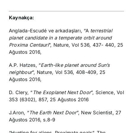
Kaynakça:
Anglada-Escudé ve arkadaşları, “A
terrestrial
planet candidate in a temperate orbit
around
Proxima Centauri
”, Nature, Vol 536, 437- 440, 25
Ağustos 2016,
A.P. Hatzes, “
Earth-like planet around Sun’s
neighbour
”, Nature, Vol 536, 408-409, 25
Ağustos 2016,
D. Clery, “
The Exoplanet Next Door
”,
Science, Vol
353 (6302), 857, 25 Ağustos 2016
J.Aron, “
The Earth Next Door
”, New Scientist, 27
Ağustos 2016, s.8-9
“Hunting for aliens, Proximate goals”, The