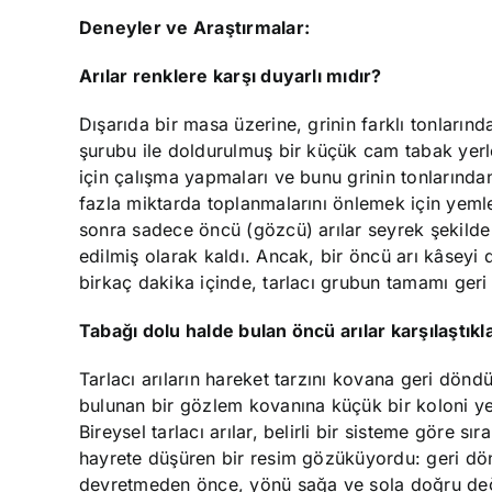
Deneyler ve Araştırmalar:
Arılar renklere karşı duyarlı mıdır?
Dışarıda bir masa üzerine, grinin farklı tonların
şurubu ile doldurulmuş bir küçük cam tabak yerleş
için çalışma yapmaları ve bunu grinin tonlarında
fazla miktarda toplanmalarını önlemek için yeml
sonra sadece öncü (gözcü) arılar seyrek şekilde
edilmiş olarak kaldı. Ancak, bir öncü arı kâseyi
birkaç dakika içinde, tarlacı grubun tamamı geri 
Tabağı dolu halde bulan öncü arılar karşılaştık
Tarlacı arıların hareket tarzını kovana geri dö
bulunan bir gözlem kovanına küçük bir koloni ye
Bireysel tarlacı arılar, belirli bir sisteme göre s
hayrete düşüren bir resim gözüküyordu: geri dönen 
devretmeden önce, yönü sağa ve sola doğru deği