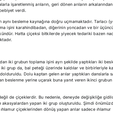
alarla işaretlenmiş arıların, geri dönen arıların arkalarınd
bebiyet verdi.
man aynı besleme kaynağına doğru uçmamaktadır. Tarlacı (
ama işini karahindibadan, diğerinin yoncadan ve bir üçünc
dür. Hatta çiçeksi bitkilerde yiyecek tedariki bazen nad
ktadır.
an iki grubun toplama işini ayrı şekilde yaptıkları iki bes
ki grup da, bal peteği üzerinde kaldılar ve birbirleriyle kar
 dolduruldu. Dolu kaptan gelen arılar yaptıkları danslarla 
ğan beslenme yerine uçarak buna yanıt veren ikinci grubun 
eğil de çiçeklerdir. Bu nedenle, deneyde değişikliğe gidil
se akasyalardan yapan iki grup oluşturuldu. Şimdi önümüz
 ıhlamur çiçeklerinden dönüş yapan arılar sadece ıhlamur