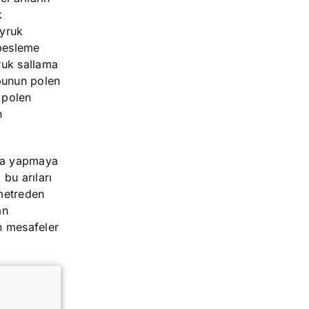
k
uyruk
 besleme
ruk sallama
 bunun polen
 polen
n
rma yapmaya
bu arıları
metreden
an
n mesafeler