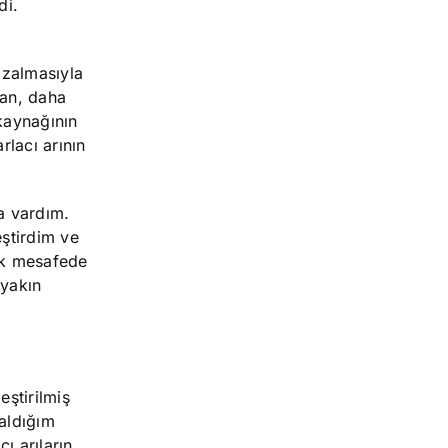
di.
azalmasıyla
tan, daha
kaynağının
rlacı arının
a vardım.
eştirdim ve
zak mesafede
 yakın
eştirilmiş
aldığım
ı arıların