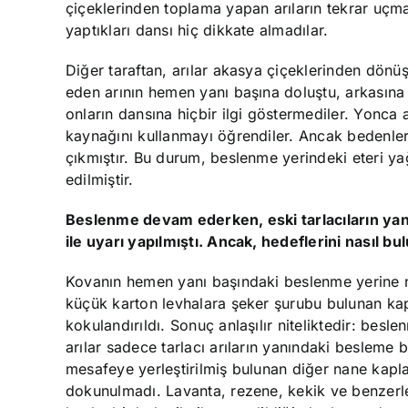
çiçeklerinden toplama yapan arıların tekrar uçma
yaptıkları dansı hiç dikkate almadılar.
Diğer taraftan, arılar akasya çiçeklerinden dönüş
eden arının hemen yanı başına doluştu, arkasına 
onların dansına hiçbir ilgi göstermediler. Yonca a
kaynağını kullanmayı öğrendiler. Ancak bedenlerin
çıkmıştır. Bu durum, beslenme yerindeki eteri yağ
edilmiştir.
Beslenme devam ederken, eski tarlacıların yanı
ile uyarı yapılmıştı. Ancak, hedeflerini nasıl bu
Kovanın hemen yanı başındaki beslenme yerine na
küçük karton levhalara şeker şurubu bulunan kapla
kokulandırıldı. Sonuç anlaşılır niteliktedir: be
arılar sadece tarlacı arıların yanındaki beslem
mesafeye yerleştirilmiş bulunan diğer nane kapla
dokunulmadı. Lavanta, rezene, kekik ve benzerler