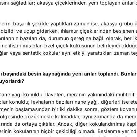
sını sağladılar; akasya çiçeklerinden yem toplayan arılar 
lerini başarılı şekilde yaptıkları zaman ise, akasya grubu 
dizildi ve uçup giderken, ıhlamur çiçeklerinden beslenen a
rılarının bazıları da, durumun gereğine bağlı olarak, her ik
e iliştirilmiş olan özel çiçek kokusunun belirleyici olduğ
lar veya sentetik kokular aynı etkiyi yarattıkları zaman tey
 başındaki besin kaynağında yeni arılar toplandı. Bunla
luyorlardı?
ne yağı konuldu. İlaveten, meranın yakınındaki muhtelif 
r konuldu; levhaların bazıları nane yağı, diğerleri ise ete
slenmenin başlamasından bir iki dakika sonra, gözlem kovan
e bölgesinde gözükmekle kalmadılar, aynı zamanda da merad
rında da ortaya çıktılar. Ancak, diğer kokulandırılmış kapl
inin kokularının hiçbir çekiciliği olmadı. Beslenme yerin