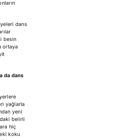
onların
üyeleri dans
rılar
i besin
u ortaya
it
ra da dans
yerlere
ri yağlarla
ından yeni
aki belirli
ara hiç
deki koku