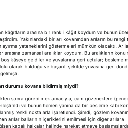
dan kâğıtların arasına bir renkli kâğıt koydum ve bunun üze
tirdim. Yakınlardaki bir arı kovanından arıların bu rengi 
n ayırma yeteneklerini göstermeleri mümkün olacaktı. Arıl
er arasına zamansal aralıklar koydum. Bu aralıkların konu
 boş kâseye geldiler ve yuvalarına geri uçtular; besleme m
 dolu olarak bulduğu ve başarılı şekilde yuvasına geri dön
gelmişti.
ları durumu kovana bildirmiş miydi?
ndükten sonra görebilmek amacıyla, cam gözeneklere (penc
rleştirildi ve bunun hemen yanına da bir besleme kabı ko
ıralanmış renkli noktalarla işaretlendi. Şimdi, gözlem kovanı
arılar ballarının içeriklerini emilmesi için diğer arılara
şen kapalı halkalar halinde hareket etmeye başlamışlardı