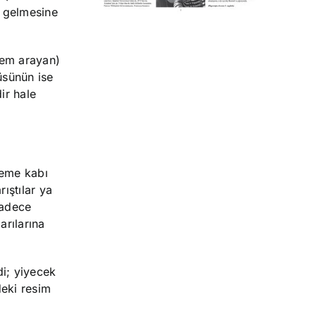
an gelmesine
yem arayan)
üsünün ise
ir hale
leme kabı
ıştılar ya
sadece
arılarına
di; yiyecek
deki resim