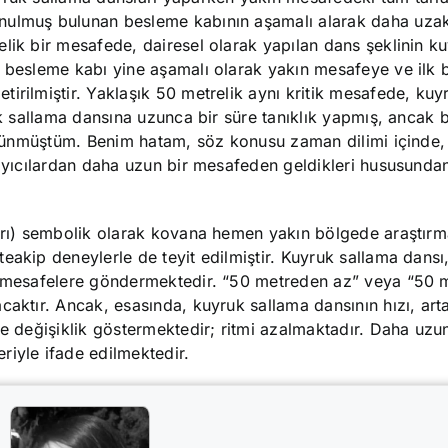
onulmuş bulunan besleme kabının aşamalı alarak daha uza
lik bir mesafede, dairesel olarak yapılan dans şeklinin k
i besleme kabı yine aşamalı olarak yakın mesafeye ve ilk
irilmiştir. Yaklaşık 50 metrelik aynı kritik mesafede, kuy
ruk sallama dansına uzunca bir süre tanıklık yapmış, ancak
 düşünmüştüm. Benim hatam, söz konusu zaman dilimi içinde,
layıcılardan daha uzun bir mesafeden geldikleri hususunda
ıları) sembolik olarak kovana hemen yakın bölgede araştı
akip deneylerle de teyit edilmiştir. Kuyruk sallama dansı, 
en mesafelere göndermektedir. “50 metreden az” veya “50 
caktır. Ancak, esasında, kuyruk sallama dansının hızı, art
re değişiklik göstermektedir; ritmi azalmaktadır. Daha uzu
riyle ifade edilmektedir.