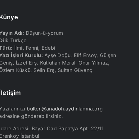
Künye
Yayın Adı:
Düşün-ü-yorum
Dili:
Türkçe
Türü:
İlmi, Fenni, Edebi
Yazı İşleri Kurulu:
Ayşe Doğu, Elif Ersoy, Gülşen
Geniş, İzzet Erş, Kutluhan Meral, Onur Yılmaz,
Özlem Küskü, Selin Erş, Sultan Güvenç
İletişim
Yazılarınızı
bulten@anadoluaydinlanma.org
adresine gönderebilirsiniz.
İdare Adresi: Bayar Cad Papatya Apt. 22/11
Erenköy İstanbul