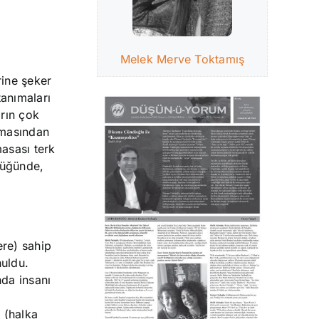
Melek Merve Toktamış
rine şeker
tanımaları
arın çok
lmasından
asası terk
düğünde,
ere) sahip
nuldu.
nda insanı
 (halka