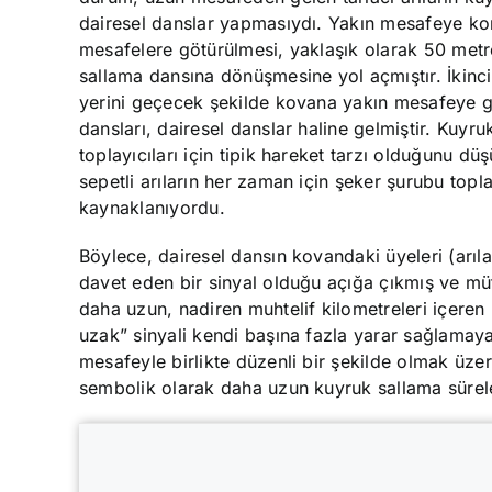
dairesel danslar yapmasıydı. Yakın mesafeye k
mesafelere götürülmesi, yaklaşık olarak 50 metre
sallama dansına dönüşmesine yol açmıştır. İkinc
yerini geçecek şekilde kovana yakın mesafeye get
dansları, dairesel danslar haline gelmiştir. Kuy
toplayıcıları için tipik hareket tarzı olduğunu
sepetli arıların her zaman için şeker şurubu top
kaynaklanıyordu.
Böylece, dairesel dansın kovandaki üyeleri (ar
davet eden bir sinyal olduğu açığa çıkmış ve müte
daha uzun, nadiren muhtelif kilometreleri içer
uzak” sinyali kendi başına fazla yarar sağlamaya
mesafeyle birlikte düzenli bir şekilde olmak üze
sembolik olarak daha uzun kuyruk sallama sürele