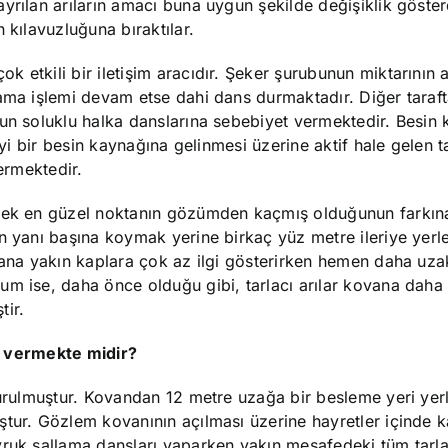
yrılan arıların amacı buna uygun şekilde değişiklik göster
 kılavuzluğuna bıraktılar.
 etkili bir iletişim aracıdır. Şeker şurubunun miktarının 
lama işlemi devam etse dahi dans durmaktadır. Diğer taraf
zun soluklu halka danslarına sebebiyet vermektedir. Besin 
iyi bir besin kaynağına gelinmesi üzerine aktif hale gelen ta
ermektedir.
erek en güzel noktanın gözümden kaçmış olduğunun farkın
n yanı başına koymak yerine birkaç yüz metre ileriye yerl
ovana yakın kaplara çok az ilgi gösterirken hemen daha u
um ise, daha önce olduğu gibi, tarlacı arılar kovana daha
tir.
al vermekte midir?
turulmuştur. Kovandan 12 metre uzağa bir besleme yeri yerl
ştur. Gözlem kovanının açılması üzerine hayretler içinde k
ruk sallama dansları yaparken yakın mesafedeki tüm tarlac