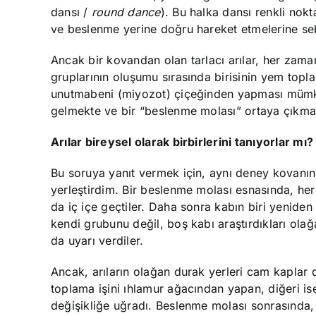
dansı /
round dance
). Bu halka dansı renkli nokt
ve beslenme yerine doğru hareket etmelerine se
Ancak bir kovandan olan tarlacı arılar, her za
gruplarının oluşumu sırasında birisinin yem topl
unutmabeni (miyozot) çiçeğinden yapması mümkün
gelmekte ve bir “beslenme molası” ortaya çıkma
Arılar bireysel olarak birbirlerini tanıyorlar mı?
Bu soruya yanıt vermek için, aynı deney kovanınd
yerleştirdim. Bir beslenme molası esnasında, her i
da iç içe geçtiler. Daha sonra kabın biri yeniden
kendi grubunu değil, boş kabı araştırdıkları ola
da uyarı verdiler.
Ancak, arıların olağan durak yerleri cam kaplar d
toplama işini ıhlamur ağacından yapan, diğeri i
değişikliğe uğradı. Beslenme molası sonrasında,