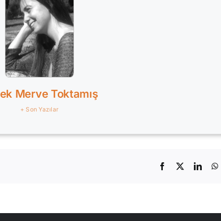
ek Merve Toktamış
+ Son Yazılar
Facebook
X
Linke