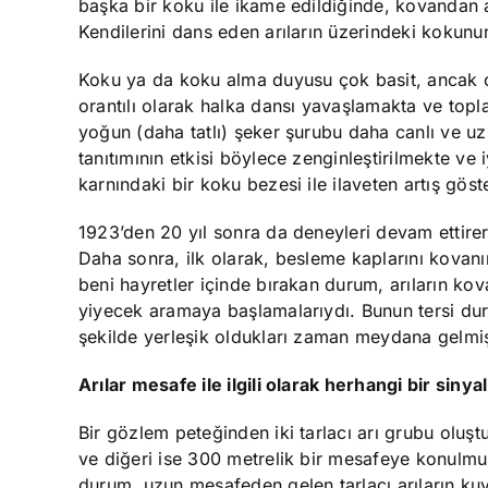
başka bir koku ile ikame edildiğinde, kovandan a
Kendilerini dans eden arıların üzerindeki kokunun
Koku ya da koku alma duyusu çok basit, ancak çok
orantılı olarak halka dansı yavaşlamakta ve top
yoğun (daha tatlı) şeker şurubu daha canlı ve u
tanıtımının etkisi böylece zenginleştirilmekte ve 
karnındaki bir koku bezesi ile ilaveten artış göst
1923’den 20 yıl sonra da deneyleri devam ettir
Daha sonra, ilk olarak, besleme kaplarını kovanı
beni hayretler içinde bırakan durum, arıların k
yiyecek aramaya başlamalarıydı. Bunun tersi dur
şekilde yerleşik oldukları zaman meydana gelmiş
Arılar mesafe ile ilgili olarak herhangi bir siny
Bir gözlem peteğinden iki tarlacı arı grubu oluş
ve diğeri ise 300 metrelik bir mesafeye konulmu
durum, uzun mesafeden gelen tarlacı arıların kuy