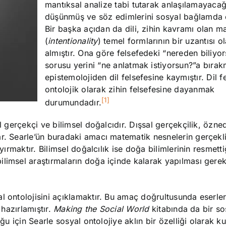
mantıksal analize tabi tutarak anlaşılamayacağ
düşünmüş ve söz edimlerini sosyal bağlamda el
Bir başka açıdan da dili, zihin kavramı olan m
(
intentionality
) temel formlarının bir uzantısı o
almıştır. Ona göre felsefedeki “nereden biliyo
sorusu yerini “ne anlatmak istiyorsun?”a bırak
epistemolojiden dil felsefesine kaymıştır. Dil f
ontolojik olarak zihin felsefesine dayanmak
[1]
durumundadır.
al gerçekçi ve bilimsel doğalcıdır. Dışsal gerçekçilik, özne
r. Searle’ün buradaki amacı matematik nesnelerin gerçekliğ
yırmaktır. Bilimsel doğalcılık ise doğa bilimlerinin resmetti
limsel araştırmaların doğa içinde kalarak yapılması gerekt
 ontolojisini açıklamaktır. Bu amaç doğrultusunda eserleri
 hazırlamıştır.
Making the Social World
kitabında da bir so
ğu için Searle sosyal ontolojiye aklın bir özelliği olarak k