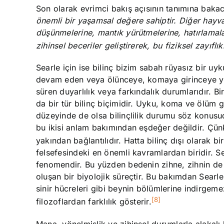
Son olarak evrimci bakış açısının tanımına baka
önemli bir yaşamsal değere sahiptir. Diğer hayvan
düşünmelerine, mantık yürütmelerine, hatırlama
zihinsel beceriler geliştirerek, bu fiziksel zayıflı
Searle için ise bilinç bizim sabah rüyasız bir
devam eden veya ölünceye, komaya girinceye ya 
süren duyarlılık veya farkındalık durumlarıdır. 
da bir tür bilinç biçimidir. Uyku, koma ve ölüm 
düzeyinde de olsa bilinçlilik durumu söz konusudu
bu ikisi anlam bakımından eşdeğer değildir. Çünk
yakından bağlantılıdır. Hatta bilinç dışı olarak 
felsefesindeki en önemli kavramlardan biridir. Sea
fenomendir. Bu yüzden bedenin zihne, zihnin de b
oluşan bir biyolojik süreçtir. Bu bakımdan Searle 
sinir hücreleri gibi beynin bölümlerine indirgem
[8]
filozoflardan farklılık gösterir.
Mana, yönelmişlik ve zihinsel durumlarla alakal