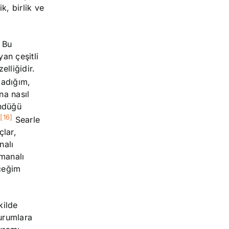
k, birlik ve
. Bu
an çeşitli
elliğidir.
ladığım,
na nasıl
ündüğü
[16]
.
Searle
çlar,
nalı
 manalı
eceğim
kilde
durumlara