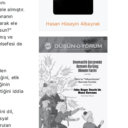
ını
e almıştır.
ananın
larak ele
Hasan Hüseyin Albayrak
rsun?”
mış ve
elsefesi de
den
ini, etik
ğinin
iğini iddia
ni dil,
syal
urulan