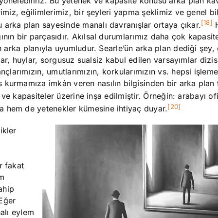
 yönelebiliriz. Bu yetenek ve kapasite konusu arka plan ka
erimiz, eğilimlerimiz, bir şeyleri yapma şeklimiz ve genel 
[18]
 arka plan sayesinde manalı davranışlar ortaya çıkar.
H
ının bir parçasıdır. Akılsal durumlarımız daha çok kapasit
ın arka planıyla uyumludur. Searle’ün arka plan dediği şey,
klar, huylar, sorgusuz sualsiz kabul edilen varsayımlar dizis
ançlarımızın, umutlarımızın, korkularımızın vs. hepsi işlem
 kurmamıza imkân veren nasılın bilgisinden bir arka plan
ve kapasiteler üzerine inşa edilmiştir. Örneğin: arabayı of
[20]
a hem de yetenekler kümesine ihtiyaç duyar.
ikler
z
r fakat
em
ahip
 Eğer
nalı eylem