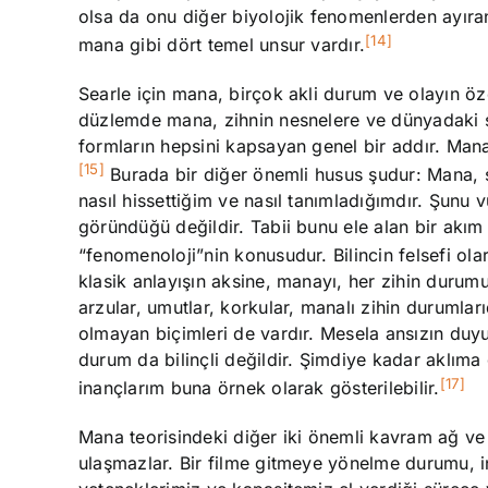
olsa da onu diğer biyolojik fenomenlerden ayıran 
[14]
mana gibi dört temel unsur vardır.
Searle için mana, birçok akli durum ve olayın öz
düzlemde mana, zihnin nesnelere ve dünyadaki şe
formların hepsini kapsayan genel bir addır. Mana, b
[15]
Burada bir diğer önemli husus şudur: Mana, ş
nasıl hissettiğim ve nasıl tanımladığımdır. Şunu
göründüğü değildir. Tabii bunu ele alan bir akım
“fenomenoloji”nin konusudur. Bilincin felsefi olar
klasik anlayışın aksine, manayı, her zihin durumu
arzular, umutlar, korkular, manalı zihin durumlarıdı
olmayan biçimleri de vardır. Mesela ansızın duyul
durum da bilinçli değildir. Şimdiye kadar aklım
[17]
inançlarım buna örnek olarak gösterilebilir.
Mana teorisindeki diğer iki önemli kavram ağ ve 
ulaşmazlar. Bir filme gitmeye yönelme durumu, i