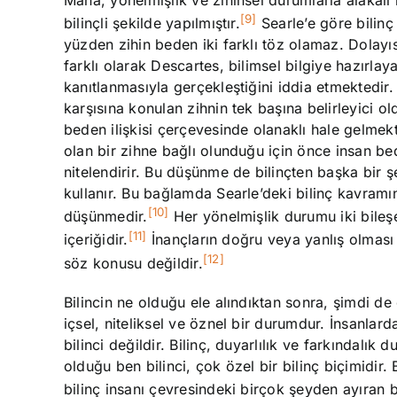
[9]
bilinçli şekilde yapılmıştır.
Searle’e göre bilinç
yüzden zihin beden iki farklı töz olamaz. Dolay
farklı olarak Descartes, bilimsel bilgiye hazırlaya
kanıtlanmasıyla gerçekleştiğini iddia etmektedir
karşısına konulan zihnin tek başına belirleyici o
beden ilişkisi çerçevesinde olanaklı hale gelmek
olan bir zihne bağlı olunduğu için önce insan be
nitelendirir. Bu düşünme de bilinçten başka bir 
kullanır. Bu bağlamda Searle’deki bilinç kavramını
[10]
düşünmedir.
Her yönelmişlik durumu iki bileşe
[11]
içeriğidir.
İnançların doğru veya yanlış olması
[12]
söz konusu değildir.
Bilincin ne olduğu ele alındıktan sonra, şimdi de ö
içsel, niteliksel ve öznel bir durumdur. İnsanlar
bilinci değildir. Bilinç, duyarlılık ve farkındalı
olduğu ben bilinci, çok özel bir bilinç biçimidir
bilinç insanı çevresindeki birçok şeyden ayıran bir