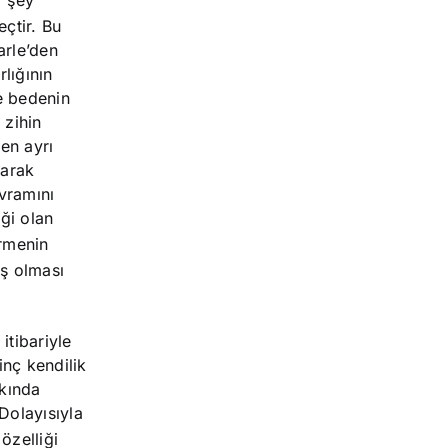
çtir. Bu
arle’den
rlığının
de bedenin
 zihin
en ayrı
larak
avramını
iği olan
ermenin
ış olması
itibariyle
inç kendilik
rkında
Dolayısıyla
özelliği