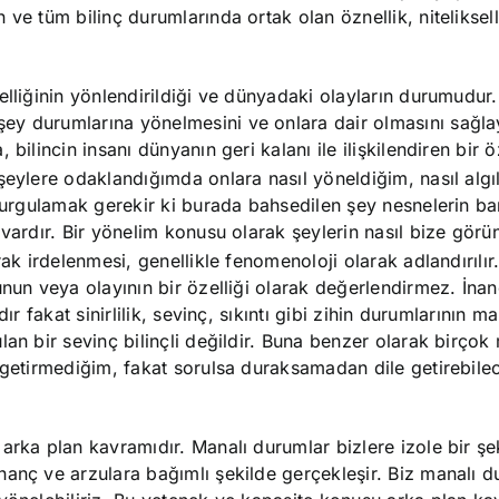
ve tüm bilinç durumlarında ortak olan öznellik, nitelikselli
elliğinin yönlendirildiği ve dünyadaki olayların durumudur
y durumlarına yönelmesini ve onlara dair olmasını sağlay
ilincin insanı dünyanın geri kalanı ile ilişkilendiren bir öz
eylere odaklandığımda onlara nasıl yöneldiğim, nasıl algı
 vurgulamak gerekir ki burada bahsedilen şey nesnelerin ba
 vardır. Bir yönelim konusu olarak şeylerin nasıl bize gör
ak irdelenmesi, genellikle fenomenoloji olarak adlandırılır
nun veya olayının bir özelliği olarak değerlendirmez. İnan
r fakat sinirlilik, sevinç, sıkıntı gibi zihin durumlarının ma
an bir sevinç bilinçli değildir. Buna benzer olarak birçok
a getirmediğim, fakat sorulsa duraksamadan dile getirebil
arka plan kavramıdır. Manalı durumlar bizlere izole bir şe
nanç ve arzulara bağımlı şekilde gerçekleşir. Biz manalı 