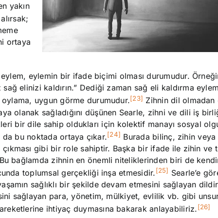
en yakın
alırsak;
ememe
i ortaya
k eylem, eylemin bir ifade biçimi olması durumudur. Örneğ
sağ elinizi kaldırın.” Dediği zaman sağ eli kaldırma eyle
[23]
bir oylama, uygun görme durumudur.
Zihnin dil olmadan
a olanak sağladığını düşünen Searle, zihni ve dili iş birl
leri bir dile sahip oldukları için kolektif manayı sosyal olg
[24]
 tam da bu noktada ortaya çıkar.
Burada bilinç, zihin veya
ması gibi bir role sahiptir. Başka bir ifade ile zihin ve 
Bu bağlamda zihnin en önemli niteliklerinden biri de kendi
[25]
cunda toplumsal gerçekliği inşa etmesidir.
Searle’e gör
aşamın sağlıklı bir şekilde devam etmesini sağlayan dildi
ni sağlayan para, yönetim, mülkiyet, evlilik vb. gibi unsur
[26]
eketlerine ihtiyaç duymasına bakarak anlayabiliriz.