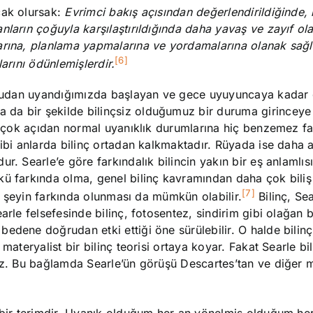
cak olursak:
Evrimci bakış açısından değerlendirildiğinde, 
ların çoğuyla karşılaştırıldığında daha yavaş ve zayıf ola
larına, planlama yapmalarına ve yordamalarına olanak sağ
[6]
klarını ödünlemişlerdir.
 uykudan uyandığımızda başlayan ve gece uyuyuncaya kadar
da bir şekilde bilinçsiz olduğumuz bir duruma girinceye
Birçok açıdan normal uyanıklık durumlarına hiç benzemez fa
gibi anlarda bilinç ortadan kalkmaktadır. Rüyada ise daha
r. Searle’e göre farkındalık bilincin yakın bir eş anlamlısı
ü farkında olma, genel bilinç kavramından daha çok biliş v
[7]
bir şeyin farkında olunması da mümkün olabilir.
Bilinç, Sea
rle felsefesinde bilinç, fotosentez, sindirim gibi olağan b
edene doğrudan etki ettiği öne sürülebilir. O halde bilin
materyalist bir bilinç teorisi ortaya koyar. Fakat Searle bi
ez. Bu bağlamda Searle’ün görüşü Descartes’tan ve diğer m
ı bir terimdir. Uyanık olduğum her an yönelmiş olduğum he