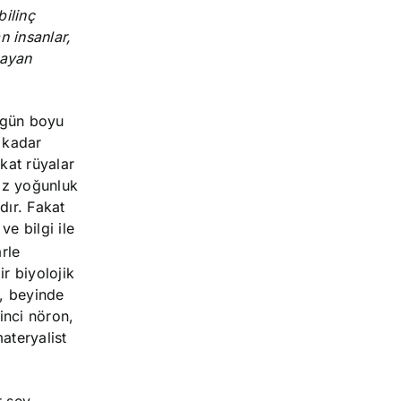
bilinç
n insanlar,
layan
 gün boyu
 kadar
kat rüyalar
 az yoğunluk
dır. Fakat
e bilgi ile
rle
ir biyolojik
ç, beyinde
linci nöron,
ateryalist
r şey