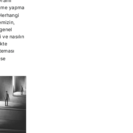
vramı
bilme yapma
erhangi
emizin,
 genel
i ve nasılın
ekte
 teması
ise