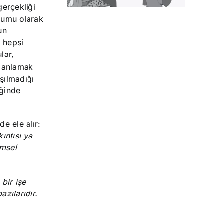
erçekliği
urumu olarak
un
n hepsi
lar,
 anlamak
aşılmadığı
iğinde
de ele alır:
ıntısı ya
imsel
bir işe
zılarıdır.