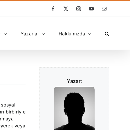
Facebook
X
Instagram
YouTube
E-
posta
r
Yazarlar
Hakkımızda
Yazar:
e sosyal
ı birbiriyle
kurmaya
leyerek veya