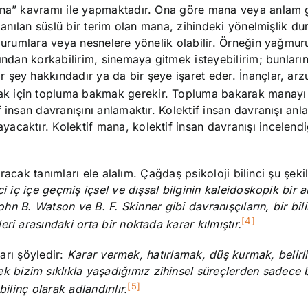
ana” kavramı ile yapmaktadır. Ona göre mana veya anlam g
llanılan süslü bir terim olan mana, zihindeki yönelmişlik d
 durumlara veya nesnelere yönelik olabilir. Örneğin yağmur
ından korkabilirim, sinemaya gitmek isteyebilirim; bunları
şey hakkındadır ya da bir şeye işaret eder. İnançlar, arzu
k için topluma bakmak gerekir. Topluma bakarak manayı
 insan davranışını anlamaktır. Kolektif insan davranışı anl
acaktır. Kolektif mana, kolektif insan davranışı incelend
aracak tanımları ele alalım. Çağdaş psikoloji bilinci şu şekil
i iç içe geçmiş içsel ve dışsal bilginin kaleidoskopik bir ak
John B. Watson ve B. F. Skinner gibi davranışçıların, bir bil
[4]
ri arasındaki orta bir noktada karar kılmıştır.
ları şöyledir:
Karar vermek, hatırlamak, düş kurmak, belirli 
izim sıklıkla yaşadığımız zihinsel süreçlerden sadece ba
[5]
bilinç olarak adlandırılır.