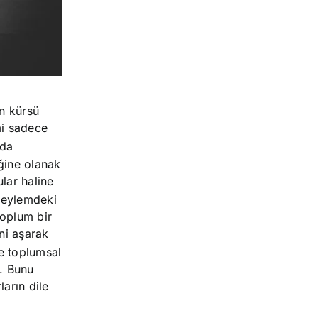
in kürsü
mi sadece
 da
iğine olanak
ular haline
 eylemdeki
toplum bir
ni aşarak
e toplumsal
r. Bunu
ların dile