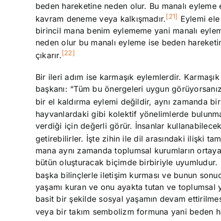
beden hareketine neden olur. Bu manalı eyleme 
[21]
kavram deneme veya kalkışmadır.
Eylemi ele 
birincil mana benim eylememe yani manalı eyl
neden olur bu manalı eyleme ise beden hareketin
[22]
çıkarır.
Bir ileri adım ise karmaşık eylemlerdir. Karmaşı
başkanı: “Tüm bu önergeleri uygun görüyorsanız 
bir el kaldırma eylemi değildir, aynı zamanda 
hayvanlardaki gibi kolektif yönelimlerde bulunmay
verdiği için değerli görür. İnsanlar kullanabilecek
getirebilirler. İşte zihin ile dil arasındaki ilişki
mana aynı zamanda toplumsal kurumların ortaya çık
bütün oluşturacak biçimde birbiriyle uyumludur. 
başka bilinçlerle iletişim kurması ve bunun sonu
yaşamı kuran ve onu ayakta tutan ve toplumsal y
basit bir şekilde sosyal yaşamın devam ettirilmesi
veya bir takım sembolizm formuna yani beden har