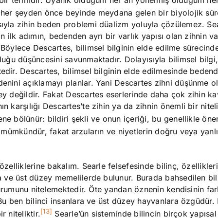
 her şeyden önce beyinde meydana gelen bir biyolojik süre
ısıyla zihin beden problemi düalizm yoluyla çözülemez. Se
n ilk adımın, bedenden ayrı bir varlık yapısı olan zihnin va
. Böylece Descartes, bilimsel bilginin elde edilme sürecin
lduğu düşüncesini savunmaktadır. Dolayısıyla bilimsel bilgi,
tedir. Descartes, bilimsel bilginin elde edilmesinde bedend
denini açıklamayı planlar. Yani Descartes zihni düşünme o
şey değildir. Fakat Descartes eserlerinde daha çok zihin k
n karşılığı Descartes’te zihin ya da zihnin önemli bir nitel
ne bölünür: bildiri şekli ve onun içeriği, bu genellikle ön
 mümkündür, fakat arzuların ve niyetlerin doğru veya yanl
zelliklerine bakalım. Searle felsefesinde bilinç, özellikleri 
da ve üst düzey memelilerde bulunur. Burada bahsedilen bil
k durumunu nitelemektedir. Öte yandan öznenin kendisinin fa
. Bu ben bilinci insanlara ve üst düzey hayvanlara özgüdür. 
[13]
 niteliktir.
Searle’ün sisteminde bilincin birçok yapısal 