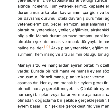
yeteneklerimiz ve kapasitemiz el verdiği sürece
altında incelenir. Tüm yeteneklerimiz, kapasitel
durumumuz arka plan kavramının içeriğidir ve bu
bir davranış durumu, öteki davranış durumları ağ
yeteneklerimizin, becerilerimizin, alışkanlarımız
olarak bu yetenekler, yetiler, eğilimler, alışkanlı
bilgisidir. Manalı durumlarımızın tamamı, yani in
oldukları şekilde ancak ve ancak dünyayla temas
[19]
haline gelirler.
Arka plan yetenekler, eğilimler 
sürmem, hem inanç ve arzularımın olduğu bir ağ
Manayı arzu ve inançlardan ayıran birtakım özell
vardır. Burada birincil mana ve manalı eylem sö
konusudur. Birincil mana, plan ve karar verme
aşamasıdır. Her eylem manalı bir eylem gerektiri
birincil manayı gerektirmeyebilir. Çünkü bir eyl
herhangi bir plan veya karar verme aşamasına s
olmadan doğaçlama bir şekilde gerçekleşebilir.
eylem başarılı bir şekilde gerçekleştirildiyse ma