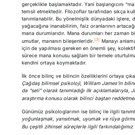
gerçeklikle başlamaktadır. Yani başlangıcını “m
temsil etmektedir. Filozoflar tarafından sıkça ku
tanımlanabilir. Bu yönelmişlik dünyadaki işlere,
yağacağına inanabilirim, faiz oranlarının artacağ
mana durumlarıdır. Mana durumları her zaman bir 
[3]
umutlar, mananın bileşenleridir.
Manayı anlama
için de yapılması gereken en önemli şey, kolektif
sürece mana konusu sağlam bir temele oturtulmay
kendini ortaya koymaktadır.
İlk önce bilinç ve bilincin özelliklerini ortaya çık
Çağdaş bilimsel psikoloji, William James’in bilinc
da “seli” olarak tanımladığı ilk açıklamalarıyla, 
araştırma konusu olarak bilinci baştan reddetmele
Günümüz psikologlarının ise bilinç ile ilgili tanım
yoğunlaşmak, yansıtmak, uyumak ve rüya görmek b
Bu çeşitli zihinsel süreçlerle ilgili farkındalığımız 