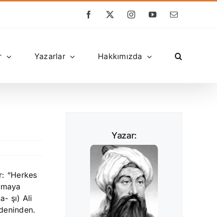
Facebook
X
Instagram
YouTube
E-
posta
r
Yazarlar
Hakkımızda
Yazar:
r: “Herkes
lamaya
- şı) Ali
edeninden.