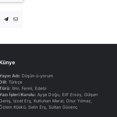
dIn
WhatsApp
Telegram
E-
posta
Künye
Yayın Adı:
Düşün-ü-yorum
Dili:
Türkçe
Türü:
İlmi, Fenni, Edebi
Yazı İşleri Kurulu:
Ayşe Doğu, Elif Ersoy, Gülşen
Geniş, İzzet Erş, Kutluhan Meral, Onur Yılmaz,
Özlem Küskü, Selin Erş, Sultan Güvenç