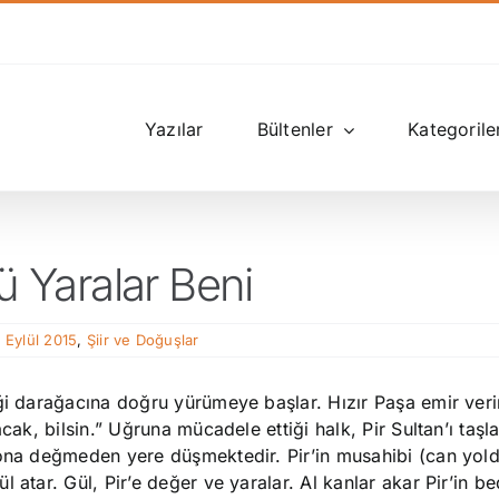
Yazılar
Bültenler
Kategorile
ü Yaralar Beni
| Eylül 2015
,
Şiir ve Doğuşlar
ği darağacına doğru yürümeye başlar. Hızır Paşa emir veri
acak, bilsin.” Uğruna mücadele ettiği halk, Pir Sultan’ı taş
ona değmeden yere düşmektedir. Pir’in musahibi (can yolda
 atar. Gül, Pir’e değer ve yaralar. Al kanlar akar Pir’in b