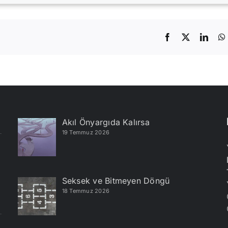
Facebook
X
Linke
Akıl Önyargıda Kalırsa
19 Temmuz 2026
Seksek ve Bitmeyen Döngü
18 Temmuz 2026