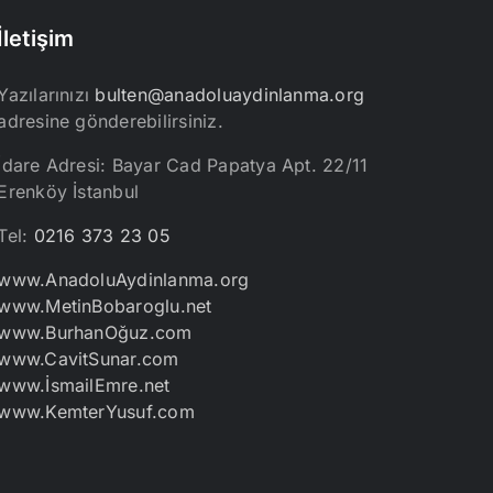
İletişim
Yazılarınızı
bulten@anadoluaydinlanma.org
adresine gönderebilirsiniz.
İdare Adresi: Bayar Cad Papatya Apt. 22/11
Erenköy İstanbul
Tel:
0216 373 23 05
www.AnadoluAydinlanma.org
www.MetinBobaroglu.net
www.BurhanOğuz.com
www.CavitSunar.com
www.İsmailEmre.net
www.KemterYusuf.com