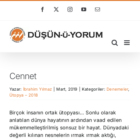
Skip
to
Facebook
X
Instagram
YouTube
E-
posta
content
Cennet
Yazar:
İbrahim Yılmaz
|
Mart, 2019
|
Kategoriler:
Denemeler
,
Ütopya – 2018
Birçok insanın ortak ütopyası… Sonlu olarak
anlatılan dünya hayatının ardından vaad edilen
mükemmelleştirilmiş sonsuz bir hayat. Dünyadaki
değerli kılınan nesnelerin ırmak ırmak aktığı,