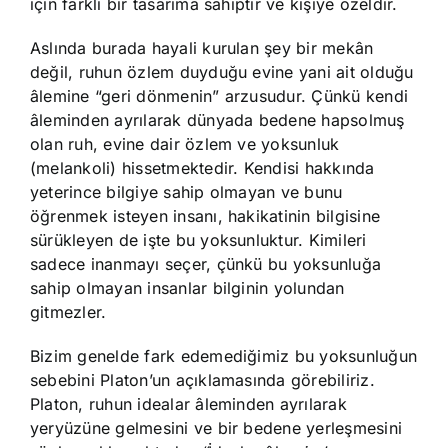
için farklı bir tasarıma sahiptir ve kişiye özeldir.
Aslında burada hayali kurulan şey bir mekân
değil, ruhun özlem duyduğu evine yani ait olduğu
âlemine “geri dönmenin” arzusudur. Çünkü kendi
âleminden ayrılarak dünyada bedene hapsolmuş
olan ruh, evine dair özlem ve yoksunluk
(melankoli) hissetmektedir. Kendisi hakkında
yeterince bilgiye sahip olmayan ve bunu
öğrenmek isteyen insanı, hakikatinin bilgisine
sürükleyen de işte bu yoksunluktur. Kimileri
sadece inanmayı seçer, çünkü bu yoksunluğa
sahip olmayan insanlar bilginin yolundan
gitmezler.
Bizim genelde fark edemediğimiz bu yoksunluğun
sebebini Platon’un açıklamasında görebiliriz.
Platon, ruhun idealar âleminden ayrılarak
yeryüzüne gelmesini ve bir bedene yerleşmesini