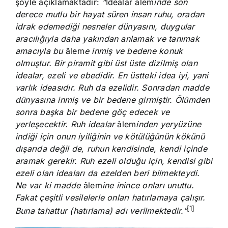
şöyle açıklamaktadır:
“
İdealar âlem
inde son
derece mutlu bir hayat süren insan ruhu, oradan
idrak edemediği nesneler dünyasını, duygular
aracılığıyla daha yakından anlamak ve tanımak
amacıyla bu
âlem
e inmiş ve bedene konuk
olmuştur. Bir piramit gibi üst üste dizilmiş olan
idealar, ezeli ve ebedidir. En üstteki idea iyi, yani
varlık ideasıdır. Ruh da ezelidir. Sonradan madde
dünyasına inmiş ve bir bedene girmiştir. Ölümden
sonra başka bir bedene göç edecek ve
yerleşecektir. Ruh idealar
âlem
inden yeryüzüne
indiği için onun iyiliğinin ve kötülüğünün kökünü
dışarıda değil de, ruhun kendisinde, kendi içinde
aramak gerekir. Ruh ezeli olduğu için, kendisi gibi
ezeli olan ideaları da ezelden beri bilmekteydi.
Ne var ki madde
âlem
ine inince onları unuttu.
Fakat çeşitli vesilelerle onları hatırlamaya çalışır.
[1]
Buna tahattur (hatırlama) adı verilmektedir.”