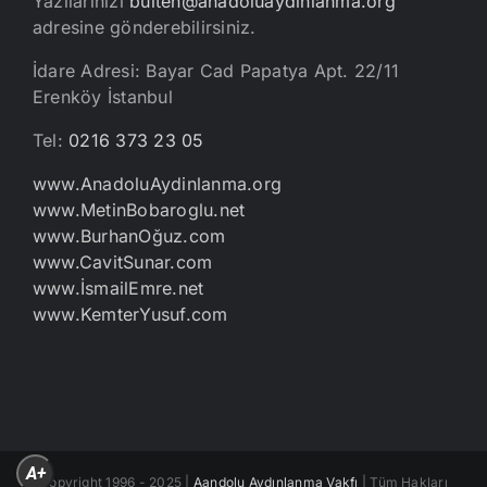
Yazılarınızı
bulten@anadoluaydinlanma.org
adresine gönderebilirsiniz.
İdare Adresi: Bayar Cad Papatya Apt. 22/11
Erenköy İstanbul
Tel:
0216 373 23 05
www.AnadoluAydinlanma.org
www.MetinBobaroglu.net
www.BurhanOğuz.com
www.CavitSunar.com
www.İsmailEmre.net
www.KemterYusuf.com
A+
Copyright 1996 - 2025 |
Aandolu Aydınlanma Vakfı
| Tüm Hakları