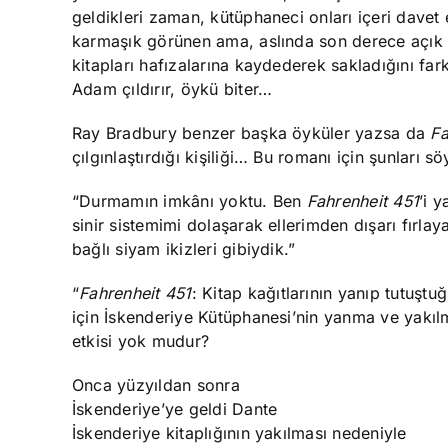
geldikleri zaman, kütüphaneci onları içeri dave
karmaşık görünen ama, aslında son derece açık s
kitapları hafızalarına kaydederek sakladığını fark
Adam çıldırır, öykü biter…
Ray Bradbury benzer başka öyküler yazsa da
Fa
çılgınlaştırdığı kişiliği… Bu romanı için şunları sö
“Durmamın imkânı yoktu. Ben
Fahrenheit 451
’i 
sinir sistemimi dolaşarak ellerimden dışarı fırlay
bağlı siyam ikizleri gibiydik.”
“
Fahrenheit 451
: Kitap kağıtlarının yanıp tutuşt
için İskenderiye Kütüphanesi’nin yanma ve yakılma
etkisi yok mudur?
Onca yüzyıldan sonra
İskenderiye’ye geldi Dante
İskenderiye kitaplığının yakılması nedeniyle