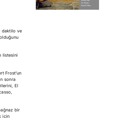
 daktilo ve
 olduğunu
listesini
rt Frost’un
an sonra
erini, El
casso,
bağnaz bir
 için