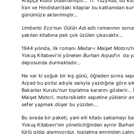
Arapça kitabı bulamamıştır… 17. Yüzyılda, bu küt
İran ve Hindistan’daki kitaplar bu katliamdan ku
günümüze aktarılmıştır…
Umberto Eco
’nun
Gülün Adı
adlı romanının sonu
yakılan kitabına pek çok üzülen çıkacaktır…
1944 yılında, ilk romanı
Medar-ı Maişet Motoru
’
Yokuş Kitabevi’ni yöneten
Burhan Arpad
’ın da y
deposunda durmaktadır…
Ne var ki soğuk bir kış günü, öğleden sonra sepe
Arpad bu polisi adıyla sanıyla yazdığına göre sık
Bakanlar Kurulu’nun toplatma kararını gösterir… İ
Maişet Motori, motorsikletin sepetine yüklenir a
sefer yapmak düşer bu yüzden…
Bu sırada bir paketi, yani elli kitabı saklamayı 
Yokuş Kitabevi’nin yöneticiliğinden ayrılır Burha
türlü gidip alamıyordur, toplatma emrinden çalın