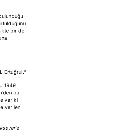
n bulunduğu
urtulduğunu
ikte bir de
una
. Ertuğrul.”
r… 1949
li’den bu
e var ki
e verilen
ksever
’e