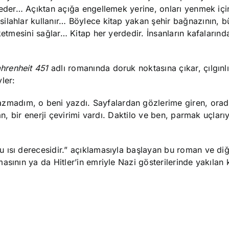
t eder… Açıktan açığa engellemek yerine, onları yenmek iç
ilahlar kullanır… Böylece kitap yakan şehir bağnazının, bü
etmesini sağlar… Kitap her yerdedir. İnsanların kafalarında
hrenheit 451
adlı romanında doruk noktasına çıkar, çılgınl
yler:
yazmadım, o beni yazdı. Sayfalardan gözlerime giren, ora
an, bir enerji çevirimi vardı. Daktilo ve ben, parmak uçlarıy
uğu ısı derecesidir.” açıklamasıyla başlayan bu roman ve di
sının ya da Hitler’in emriyle Nazi gösterilerinde yakılan k