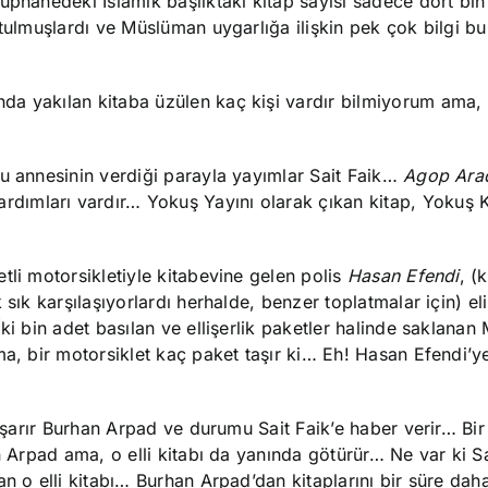
üphanedeki İslamik başlıktaki kitap sayısı sadece dört bin 
rtulmuşlardı ve Müslüman uygarlığa ilişkin pek çok bilgi b
nda yakılan kitaba üzülen kaç kişi vardır bilmiyorum ama,
nu annesinin verdiği parayla yayımlar Sait Faik…
Agop Ara
ardımları vardır… Yokuş Yayını olarak çıkan kitap, Yokuş K
tli motorsikletiyle kitabevine gelen polis
Hasan Efendi
, (
 sık karşılaşıyorlardı herhalde, benzer toplatmalar için) el
ki bin adet basılan ve ellişerlik paketler halinde saklanan
ma, bir motorsiklet kaç paket taşır ki… Eh! Hasan Efendi’y
başarır Burhan Arpad ve durumu Sait Faik’e haber verir… Bir
n Arpad ama, o elli kitabı da yanında götürür… Ne var ki Sa
an o elli kitabı… Burhan Arpad’dan kitaplarını bir süre dah