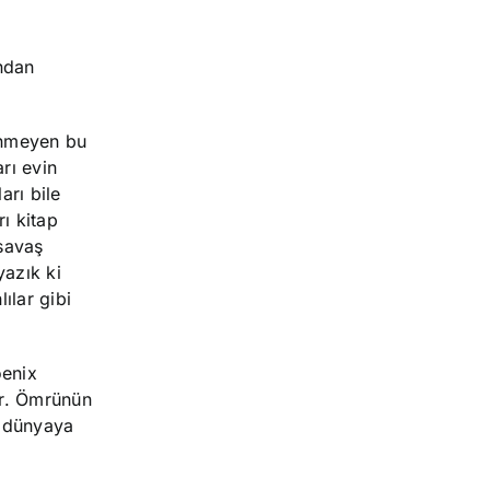
ından
linmeyen bu
rı evin
arı bile
ı kitap
 savaş
yazık ki
ılar gibi
oenix
tir. Ömrünün
a dünyaya