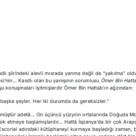
dlı şiirindeki alevli mısrada yanma değil de “yakılma” ol
si’nin… Kasıtlı olan bu yanışının sorumlusu
Ömer Bin Hatt
şu konuşmaları işitmişlerdir Ömer Bin Hattab’ın ağzından:
 başka şeyler. Her iki durumda da gereksizler.”
üşmüştür adetâ… On üçüncü yüzyılın ortalarında Doğuda Mo
n yok etmeye başlamışlardır… Hattâ İspanya’da bir çok Arap
 Escorial adındaki kütüphaneyi kurmaya başladığı zaman, 