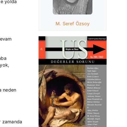
ce yolda
M. Seref Özsoy
 devam
aba
 yok,
na neden
ir zamanda