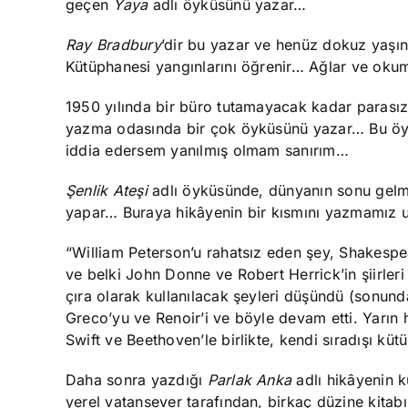
geçen
Yaya
adlı öyküsünü yazar…
Ray Bradbury
’dir bu yazar ve henüz dokuz yaşınd
Kütüphanesi yangınlarını öğrenir… Ağlar ve oku
1950 yılında bir büro tutamayacak kadar parasız 
yazma odasında bir çok öyküsünü yazar… Bu öyk
iddia edersem yanılmış olmam sanırım…
Şenlik Ateşi
adlı öyküsünde, dünyanın sonu gelme
yapar… Buraya hikâyenin bir kısmını yazmamız 
“William Peterson’u rahatsız eden şey, Shakespea
ve belki John Donne ve Robert Herrick’in şiirleri
çıra olarak kullanılacak şeyleri düşündü (sonun
Greco’yu ve Renoir’i ve böyle devam etti. Yarın
Swift ve Beethoven’le birlikte, kendi sıradışı kü
Daha sonra yazdığı
Parlak Anka
adlı hikâyenin 
yerel vatansever tarafından, birkaç düzine kitabı