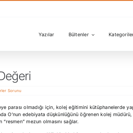
Yazılar
Bültenler
Kategorile
Değeri
rler Sorunu
eye parası olmadığı için, kolej eğitimini kütüphanelerde ya
ında O’nun edebiyata düşkünlüğünü öğrenen kolej müdürü, 
n “resmen” mezun olmasını sağlar.