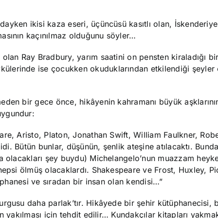
ayken ikisi kaza eseri, üçüncüsü kasıtlı olan, İskenderiye
masının kaçınılmaz olduğunu söyler…
olan Ray Bradbury, yarım saatini on pensten kiraladığı bir
ülerinde ise çocukken okuduklarından etkilendiği şeyler
den bir gece önce, hikâyenin kahramanı büyük aşklarının 
uygundur:
re, Aristo, Platon, Jonathan Swift, William Faulkner, Robe
 idi. Bütün bunlar, düşünün, şenlik ateşine atılacaktı. Bund
da olacakları şey buydu) Michelangelo’nun muazzam heykell
 hepsi ölmüş olacaklardı. Shakespeare ve Frost, Huxley, Pi
tüphanesi ve sıradan bir insan olan kendisi…”
kurgusu daha parlak’tır. Hikâyede bir şehir kütüphanecisi, 
n yakılması için tehdit edilir… Kundakçılar kitapları yakmak