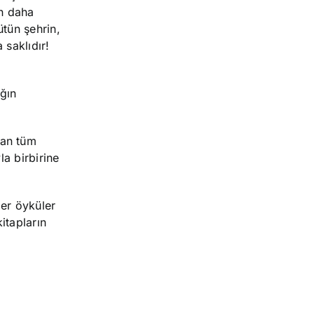
in daha
tün şehrin,
 saklıdır!
ığın
dan tüm
la birbirine
ğer öyküler
itapların