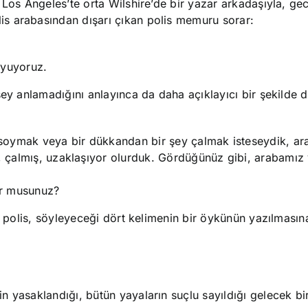
 Los Angeles’te orta Wilshire’de bir yazar arkadaşıyla, ge
s arabasından dışarı çıkan polis memuru sorar:
oyuyoruz.
şey anlamadığını anlayınca da daha açıklayıcı bir şekilde
 soymak veya bir dükkandan bir şey çalmak isteseydik, ar
, çalmış, uzaklaşıyor olurduk. Gördüğünüz gibi, arabamız
r musunuz?
en polis, söyleyeceği dört kelimenin bir öykünün yazılması
n yasaklandığı, bütün yayaların suçlu sayıldığı gelecek b