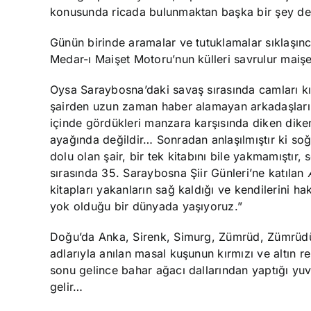
konusunda ricada bulunmaktan başka bir şey de
Günün birinde aramalar ve tutuklamalar sıklaşınc
Medar-ı Maişet Motoru’nun külleri savrulur maişe
Oysa Saraybosna’daki savaş sırasında camları kı
şairden uzun zaman haber alamayan arkadaşları 
içinde gördükleri manzara karşısında diken diken 
ayağında değildir… Sonradan anlaşılmıştır ki soğ
dolu olan şair, bir tek kitabını bile yakmamıştır,
sırasında 35. Saraybosna Şiir Günleri’ne katılan
kitapları yakanların sağ kaldığı ve kendilerini hak
yok olduğu bir dünyada yaşıyoruz.”
Doğu’da Anka, Sirenk, Simurg, Zümrüd, Zümrüdü
adlarıyla anılan masal kuşunun kırmızı ve altın r
sonu gelince bahar ağacı dallarından yaptığı yuv
gelir…