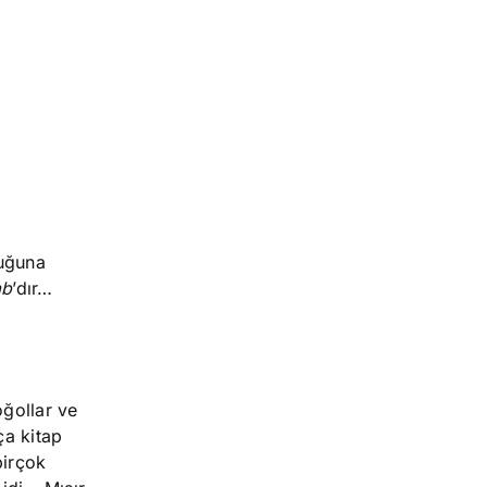
duğuna
ab
’dır…
ğollar ve
ça kitap
birçok