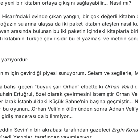
e yeni bir kitabın ortaya çıkışını sağlayabilir… Nasıl mı?
i Hisarı’ndaki evinde çıkan yangın, bir çok değerli kitabı
ğazın sularına ulaşsa da iki paket kitabın ateşten nasıl k
 arasında bulunan bu iki paketin içindeki kitaplarla birl
ı kitabının Türkçe çevirisidir bu el yazması ve metnin son
r yazıyordur:
im için çevirdiği piyesi sunuyorum. Selam ve segilerle, M
ta bahsi geçen “büyük şair Orhan” elbette ki
Orhan Veli
’di
hsin Ertuğrul, özel olarak çevirmesini istemiştir Orhan Ve
rılarak İstanbul’daki Küçük Sahne’nin başına geçmiştir… N
ır bu oyunun…Orhan Veli’nin ölümünden sonra Adnan Veli’y
a gidiş macerası da bilinmiyor…
eddin Sevin’in bir akrabası tarafından gazeteci
Ergin Konu
Kredi Yayınları tarafından yayımlanıyor…