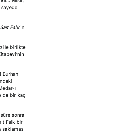
idi… Mısır,
u sayede
Sait Faik
’in
d
ile birlikte
itabevi’nin
ki Burhan
indeki
 Medar-ı
e de bir kaç
 süre sonra
it Faik bir
a saklaması