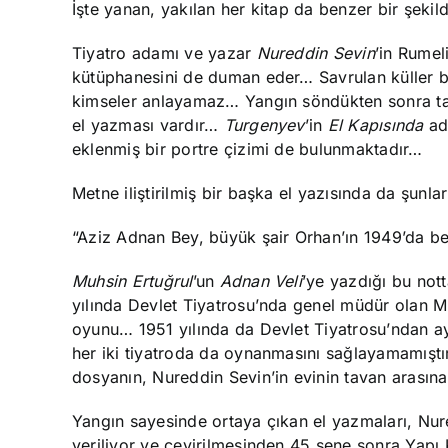
İşte yanan, yakılan her kitap da benzer bir şekild
Tiyatro adamı ve yazar
Nureddin Sevin
’in Rumel
kütüphanesini de duman eder… Savrulan küller bo
kimseler anlayamaz… Yangın söndükten sonra tavan
el yazması vardır…
Turgenyev
’in
El Kapısında
adl
eklenmiş bir portre çizimi de bulunmaktadır…
Metne iliştirilmiş bir başka el yazısında da şunla
“Aziz Adnan Bey, büyük şair Orhan’ın 1949’da ben
Muhsin Ertuğrul
’un
Adnan Veli
’ye yazdığı bu not
yılında Devlet Tiyatrosu’nda genel müdür olan Mu
oyunu… 1951 yılında da Devlet Tiyatrosu’ndan ay
her iki tiyatroda da oynanmasını sağlayamamışt
dosyanın, Nureddin Sevin’in evinin tavan arasın
Yangın sayesinde ortaya çıkan el yazmaları, Nur
veriliyor ve çevirilmesinden 45 sene sonra Yapı 