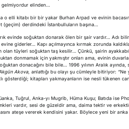
 gelmiyordur elinden…
a o elli kitabı bir bir yakar Burhan Arpad ve evinin bacas
t (geçim) derdindeki İstanbulluların başına…
rık evinde soğuktan donarak ölen bir şair vardır… Adı bi
evine giderler… Kapı açılmayınca kırmak zorunda kaldıkla
olan tüyleri soğuktan taş kesilir… Çünkü, şairin ayakkabıl
uktan donmamak için yakmıştır onları ama, evinin duvarlar
 soğuktan donacağını bile bile… 1996 yılının Aralık ayında,
Akgün Akova
, anlattığı bu olayı şu cümleyle bitiriyor: “Ne 
lı gösterdiği; kitapları yakmayanların ise nesli tükenen canl
anka, Tuğrul, Anka-yı Mugrib, Hüma Kuşu; Batıda ise Ph
enkleri vardır, sesi de güzeldir ama, daima tektir ve erkek
asını ateşe vererek kendisini yakar. Böylece yeni bir ank