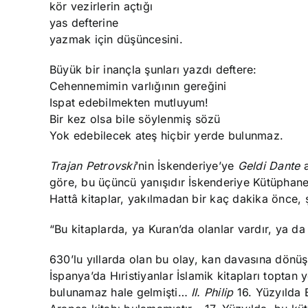
kör vezirlerin açtığı
yas defterine
yazmak için düşüncesini.
Büyük bir inançla şunları yazdı deftere:
Cehennemimin varlığının gereğini
Ispat edebilmekten mutluyum!
Bir kez olsa bile söylenmiş sözü
Yok edebilecek ateş hiçbir yerde bulunmaz.
Trajan Petrovski
’nin İskenderiye’ye
Geldi Dante
a
göre, bu üçüncü yanışıdır İskenderiye Kütüphane
Hattâ kitaplar, yakılmadan bir kaç dakika önce, 
“Bu kitaplarda, ya Kuran’da olanlar vardır, ya da
630’lu yıllarda olan bu olay, kan davasına dön
İspanya’da Hıristiyanlar İslamik kitapları topta
bulunamaz hale gelmişti…
II. Philip
16. Yüzyılda