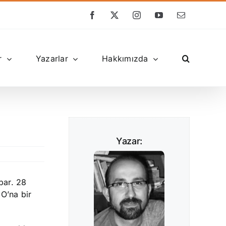
Facebook
X
Instagram
YouTube
E-
posta
r
Yazarlar
Hakkımızda
Yazar:
par. 28
O’na bir