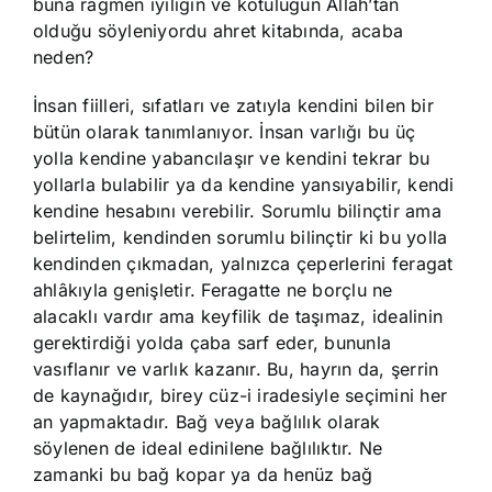
buna rağmen iyiliğin ve kötülüğün Allah’tan
olduğu söyleniyordu ahret kitabında, acaba
neden?
İnsan fiilleri, sıfatları ve zatıyla kendini bilen bir
bütün olarak tanımlanıyor. İnsan varlığı bu üç
yolla kendine yabancılaşır ve kendini tekrar bu
yollarla bulabilir ya da kendine yansıyabilir, kendi
kendine hesabını verebilir. Sorumlu bilinçtir ama
belirtelim, kendinden sorumlu bilinçtir ki bu yolla
kendinden çıkmadan, yalnızca çeperlerini feragat
ahlâkıyla genişletir. Feragatte ne borçlu ne
alacaklı vardır ama keyfilik de taşımaz, idealinin
gerektirdiği yolda çaba sarf eder, bununla
vasıflanır ve varlık kazanır. Bu, hayrın da, şerrin
de kaynağıdır, birey cüz-i iradesiyle seçimini her
an yapmaktadır. Bağ veya bağlılık olarak
söylenen de ideal edinilene bağlılıktır. Ne
zamanki bu bağ kopar ya da henüz bağ