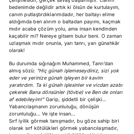
çelişmesidir, gerçek savaş başlamıştır. Canım
bedenimde değildir artık ki ölsün de kurtulayım,
canım putlaştırdıklarımdadır, her baltayı elime
aldığımda ben alırım o baltadan payımı, kaçmak
mıdır acaba çözüm yolu, ama insan kendinden
kaçabilir mi? Nereye gitsem bulur beni. O zaman
uzlaşmak mıdır onunla, yarı tanrı, yarı günahkâr
olarak!
Bu durumda sığınağım Muhammed, Tanrı’dan
almış sözü:
“Hiç günah işlemeseydiniz, sizi yok
eder ve yerinize günah işleyen bir kavim
yaratırdım. Ta ki günah işlesinler ve vicdan azabı
çekerek Bana dönsünler (tövbe) ve Ben de onları
af edebileyim!”
Garip, şiddetli bir çelişki…
Yabancılaşmanın zorunluluğu, dönüşün
zorunluluğu… Ve işte insan…
Sırf iyilik görmek tanışmadır, bu göze sahip biri
olarak sırf kötülükleri görmek yabancılaşmadır,