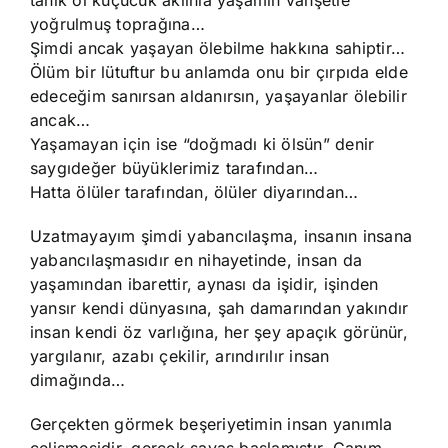
tanık ol küçücük aklınla yaşamın vahşetle
yoğrulmuş toprağına…
Şimdi ancak yaşayan ölebilme hakkına sahiptir…
Ölüm bir lütuftur bu anlamda onu bir çırpıda elde
edeceğim sanırsan aldanırsın, yaşayanlar ölebilir
ancak…
Yaşamayan için ise “doğmadı ki ölsün” denir
saygıdeğer büyüklerimiz tarafından…
Hatta ölüler tarafından, ölüler diyarından…
Uzatmayayım şimdi yabancılaşma, insanın insana
yabancılaşmasıdır en nihayetinde, insan da
yaşamından ibarettir, aynası da işidir, işinden
yansır kendi dünyasına, şah damarından yakındır
insan kendi öz varlığına, her şey apaçık görünür,
yargılanır, azabı çekilir, arındırılır insan
dimağında…
Gerçekten görmek beşeriyetimin insan yanımla