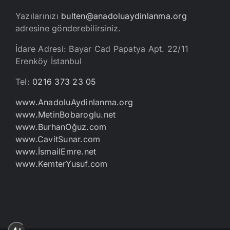
Yazılarınızı
bulten@anadoluaydinlanma.org
adresine gönderebilirsiniz.
İdare Adresi: Bayar Cad Papatya Apt. 22/11
Erenköy İstanbul
Tel:
0216 373 23 05
www.AnadoluAydinlanma.org
www.MetinBobaroglu.net
www.BurhanOğuz.com
www.CavitSunar.com
www.İsmailEmre.net
www.KemterYusuf.com