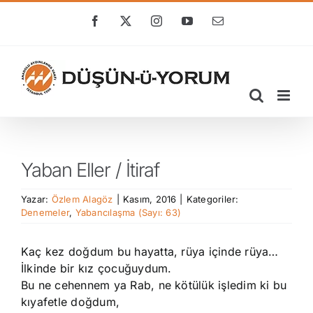
Skip
to
Facebook
X
Instagram
YouTube
E-
posta
content
Yaban Eller / İtiraf
Yazar:
Özlem Alagöz
|
Kasım, 2016
|
Kategoriler:
Denemeler
,
Yabancılaşma (Sayı: 63)
Kaç kez doğdum bu hayatta, rüya içinde rüya…
İlkinde bir kız çocuğuydum.
Bu ne cehennem ya Rab, ne kötülük işledim ki bu
kıyafetle doğdum,