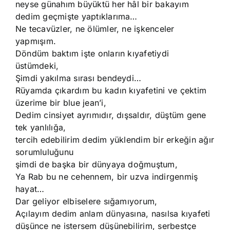
neyse günahım büyüktü her hâl bir bakayım
dedim geçmişte yaptıklarıma…
Ne tecavüzler, ne ölümler, ne işkenceler
yapmışım.
Döndüm baktım işte onların kıyafetiydi
üstümdeki,
Şimdi yakılma sırası bendeydi…
Rüyamda çıkardım bu kadın kıyafetini ve çektim
üzerime bir blue jean’i,
Dedim cinsiyet ayrımıdır, dışsaldır, düştüm gene
tek yanlılığa,
tercih edebilirim dedim yüklendim bir erkeğin ağır
sorumluluğunu
şimdi de başka bir dünyaya doğmuştum,
Ya Rab bu ne cehennem, bir uzva indirgenmiş
hayat…
Dar geliyor elbiselere sığamıyorum,
Açılayım dedim anlam dünyasına, nasılsa kıyafeti
düşünce ne istersem düşünebilirim, serbestçe