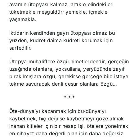
avamın ütopyası kalmaz, artık o elindekileri
tüketmekle meşguldür; yemekle, içmekle,
yaşamakla.
İktidarın kendinden gayrı ütopyası olmaz bu
yüzden, kudret daima kudreti korumak için
sarfedilir.
Ütopya muhaliflere özgü nimetlerdendir, gerçeğin
uzağında olanlara, yoksullara, yeryüzünde zayıf
bırakılmışlara özgü, gerekirse gerçeğe bile isteye
tekme savuracak denli cesur olanlara özgü…
* * *
Öte-dünya’yı kazanmak için bu-dünya’yı
kaybetmek, hiç değilse kaybetmeyi göze almak
inanan kitleler için bir hesap işi, ötelere yönelmek
en nihayet daha değerli olan için daha değersiz