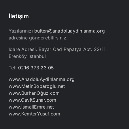
İletişim
Yazılarınızı
bulten@anadoluaydinlanma.org
adresine gönderebilirsiniz.
İdare Adresi: Bayar Cad Papatya Apt. 22/11
Erenköy İstanbul
Tel:
0216 373 23 05
www.AnadoluAydinlanma.org
www.MetinBobaroglu.net
www.BurhanOğuz.com
www.CavitSunar.com
www.İsmailEmre.net
www.KemterYusuf.com