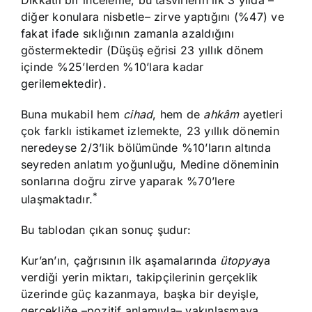
Dikkatli bir inceleme, bu tasvirlerin ilk 3 yılda –
diğer konulara nisbetle– zirve yaptığını (%47) ve
fakat ifade sıklığının zamanla azaldığını
göstermektedir (Düşüş eğrisi 23 yıllık dönem
içinde %25’lerden %10’lara kadar
gerilemektedir).
Buna mukabil hem
cihad
, hem de
ahkâm
ayetleri
çok farklı istikamet izlemekte, 23 yıllık dönemin
neredeyse 2/3’lik bölümünde %10’ların altında
seyreden anlatım yoğunluğu, Medine döneminin
sonlarına doğru zirve yaparak %70’lere
*
ulaşmaktadır.
Bu tablodan çıkan sonuç şudur:
Kur’an’ın, çağrısının ilk aşamalarında
ütopya
ya
verdiği yerin miktarı, takipçilerinin gerçeklik
üzerinde güç kazanmaya, başka bir deyişle,
gerçekliğe –pozitif anlamıyla– yakınlaşmaya