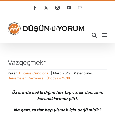
Skip
to
Facebook
X
Instagram
YouTube
E-
posta
content
Vazgeçmek*
Yazar:
Dücane Cündioğlu
|
Mart, 2019
|
Kategoriler:
Denemeler
,
Kavramsal
,
Ütopya – 2018
Üzerinde sektirdiğim her taş
varlık denizinin
karanlıklarında yitti.
Ne gam, taşlar hep yitmek için değil midir?