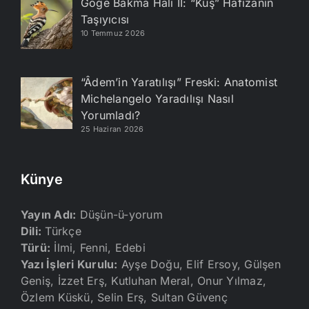
Göğe Bakma Hali II: “Kuş” Hafızanın
Taşıyıcısı
10 Temmuz 2026
“Âdem’in Yaratılışı” Freski: Anatomist
Michelangelo Yaradılışı Nasıl
Yorumladı?
25 Haziran 2026
Künye
Yayın Adı:
Düşün-ü-yorum
Dili:
Türkçe
Türü:
İlmi, Fenni, Edebi
Yazı İşleri Kurulu:
Ayşe Doğu, Elif Ersoy, Gülşen
Geniş, İzzet Erş, Kutluhan Meral, Onur Yılmaz,
Özlem Küskü, Selin Erş, Sultan Güvenç