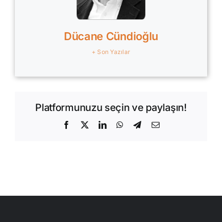
Dücane Cündioğlu
+ Son Yazılar
Platformunuzu seçin ve paylaşın!
Facebook
X
LinkedIn
WhatsApp
Telegram
E-
posta