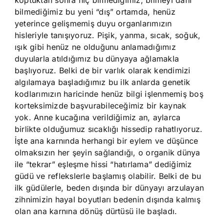
koptuktan sonra hiç bilmediğimiz, bilmeyi dahi
bilmediğimiz bu yeni “dış” ortamda, henüz
yeterince gelişmemiş duyu organlarımızın
hisleriyle tanışıyoruz. Pişik, yanma, sıcak, soğuk,
ışık gibi henüz ne olduğunu anlamadığımız
duyularla atıldığımız bu dünyaya ağlamakla
başlıyoruz. Belki de bir varlık olarak kendimizi
algılamaya başladığımız bu ilk anlarda genetik
kodlarımızın haricinde henüz bilgi işlenmemiş boş
korteksimizde başvurabileceğimiz bir kaynak
yok. Anne kucağına verildiğimiz an, aylarca
birlikte olduğumuz sıcaklığı hissedip rahatlıyoruz.
İşte ana karnında herhangi bir eylem ve düşünce
olmaksızın her şeyin sağlandığı, o organik dünya
ile “tekrar” eşleşme hissi “hatırlama” dediğimiz
güdü ve reflekslerle başlamış olabilir. Belki de bu
ilk güdülerle, beden dışında bir dünyayı arzulayan
zihnimizin hayal boyutları bedenin dışında kalmış
olan ana karnına dönüş dürtüsü ile başladı.