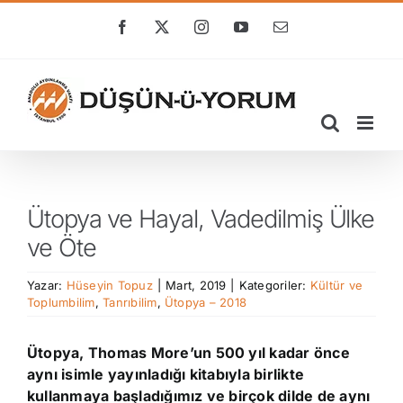
Skip
to
Facebook
X
Instagram
YouTube
E-
posta
content
Ütopya ve Hayal, Vadedilmiş Ülke
ve Öte
Yazar:
Hüseyin Topuz
|
Mart, 2019
|
Kategoriler:
Kültür ve
Toplumbilim
,
Tanrıbilim
,
Ütopya – 2018
Ütopya, Thomas More’un 500 yıl kadar önce
aynı isimle yayınladığı kitabıyla birlikte
kullanmaya başladığımız ve birçok dilde de aynı