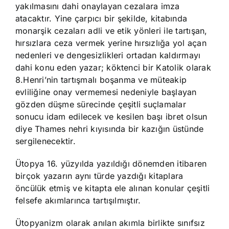
yakılmasını dahi onaylayan cezalara imza
atacaktır. Yine çarpıcı bir şekilde, kitabında
monarşik cezaları adli ve etik yönleri ile tartışan,
hırsızlara ceza vermek yerine hırsızlığa yol açan
nedenleri ve dengesizlikleri ortadan kaldırmayı
dahi konu eden yazar; köktenci bir Katolik olarak
8.Henri’nin tartışmalı boşanma ve müteakip
evliliğine onay vermemesi nedeniyle başlayan
gözden düşme sürecinde çeşitli suçlamalar
sonucu idam edilecek ve kesilen başı ibret olsun
diye Thames nehri kıyısında bir kazığın üstünde
sergilenecektir.
Ütopya 16. yüzyılda yazıldığı dönemden itibaren
birçok yazarın aynı türde yazdığı kitaplara
öncülük etmiş ve kitapta ele alınan konular çeşitli
felsefe akımlarınca tartışılmıştır.
Ütopyanizm olarak anılan akımla birlikte sınıfsız