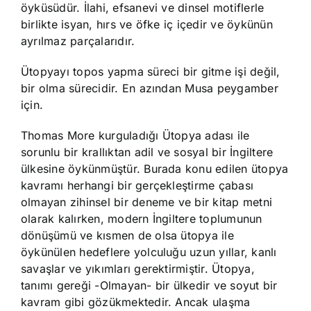
öyküsüdür. İlahi, efsanevi ve dinsel motiflerle
birlikte isyan, hırs ve öfke iç içedir ve öykünün
ayrılmaz parçalarıdır.
Ütopyayı topos yapma süreci bir gitme işi değil,
bir olma sürecidir. En azından Musa peygamber
için.
Thomas More kurguladığı Ütopya adası ile
sorunlu bir krallıktan adil ve sosyal bir İngiltere
ülkesine öykünmüştür. Burada konu edilen ütopya
kavramı herhangi bir gerçekleştirme çabası
olmayan zihinsel bir deneme ve bir kitap metni
olarak kalırken, modern İngiltere toplumunun
dönüşümü ve kısmen de olsa ütopya ile
öykünülen hedeflere yolculuğu uzun yıllar, kanlı
savaşlar ve yıkımları gerektirmiştir. Ütopya,
tanımı gereği -Olmayan- bir ülkedir ve soyut bir
kavram gibi gözükmektedir. Ancak ulaşma