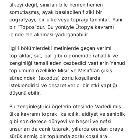
ülkeyi değil, sınırları bile hemen hemen
somutlaşmış, ayak basılabilen fiziki bir
coğrafyayı, bir ülke veya toprağı tanımlar. Yani
bir “Topos”dur. Bu yönüyle Ütopya kavramı
içinde ele alınması yadırganabilir.
İlgili bölümlerdeki metinlerde geçen verimli
topraklar, süt, bal gibi o dönemde rahatlık ve
zenginliği temsil eden cezbedici vaatlerin Yahudi
toplumuna özellikle Mısır ve Mısır’dan çıkış
sürecindeki (exodus) zorlu koşullarda
isteklendirici ve cesaret verici bir etki yaptığı
düşünülebilir.
Bu zenginleştirici öğelerin ötesinde Vadedilmiş
ülke kavramı toprak, kalıcılık, aidiyet ve sahiplik
gibi son derece dünyevi ve beşerî ve nefsi
unsurları da canlı tutarak, yıllarca oradan oraya
sürüklenmiş bir toplumda zorlu koşullara