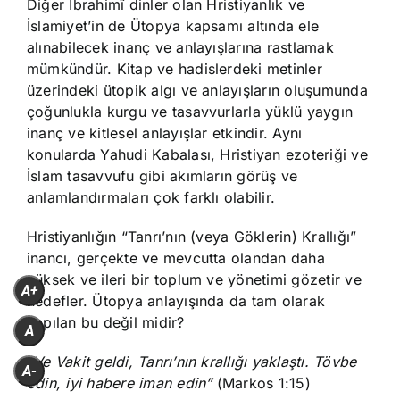
Diğer İbrahimî dinler olan Hristiyanlık ve
İslamiyet’in de Ütopya kapsamı altında ele
alınabilecek inanç ve anlayışlarına rastlamak
mümkündür. Kitap ve hadislerdeki metinler
üzerindeki ütopik algı ve anlayışların oluşumunda
çoğunlukla kurgu ve tasavvurlarla yüklü yaygın
inanç ve kitlesel anlayışlar etkindir. Aynı
konularda Yahudi Kabalası, Hristiyan ezoteriği ve
İslam tasavvufu gibi akımların görüş ve
anlamlandırmaları çok farklı olabilir.
Hristiyanlığın “Tanrı’nın (veya Göklerin) Krallığı”
inancı, gerçekte ve mevcutta olandan daha
yüksek ve ileri bir toplum ve yönetimi gözetir ve
A+
hedefler. Ütopya anlayışında da tam olarak
yapılan bu değil midir?
A
“Ve Vakit geldi, Tanrı’nın krallığı yaklaştı. Tövbe
A-
edin, iyi habere iman edin”
(Markos 1:15)