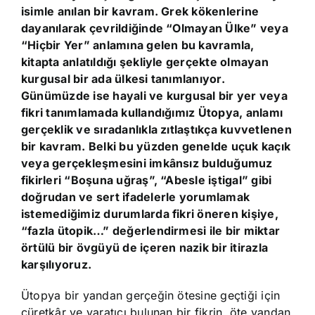
isimle anılan bir kavram. Grek kökenlerine
dayanılarak çevrildiğinde “Olmayan Ülke” veya
“Hiçbir Yer” anlamına gelen bu kavramla,
kitapta anlatıldığı şekliyle gerçekte olmayan
kurgusal bir ada ülkesi tanımlanıyor.
Günümüzde ise hayali ve kurgusal bir yer veya
fikri tanımlamada kullandığımız Ütopya, anlamı
gerçeklik ve sıradanlıkla zıtlaştıkça kuvvetlenen
bir kavram. Belki bu yüzden genelde uçuk kaçık
veya gerçekleşmesini imkânsız bulduğumuz
fikirleri “Boşuna uğraş”, “Abesle iştigal” gibi
doğrudan ve sert ifadelerle yorumlamak
istemediğimiz durumlarda fikri öneren kişiye,
“fazla ütopik…” değerlendirmesi ile bir miktar
örtülü bir övgüyü de içeren nazik bir itirazla
karşılıyoruz.
Ütopya bir yandan gerçeğin ötesine geçtiği için
cüretkâr ve yaratıcı bulunan bir fikrin, öte yandan