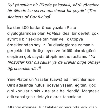
“İyi yönetilen bir ülkede yoksulluk, kötü yönetilen
bir ülkede ise servet utanılacak bir şeydir”
(
The
1
Analects of Confucius)
İsa’dan 400 kadar önce yazılan Plato
diyaloglarından olan
Politeia
ideal bir devleti çok
ayrıntılı bir şekilde tanımlar ve ilk ütopya
örneklerinden sayılır. Bu diyaloglarda zamanın
gerçekleri ile örtüşmeyen ve örtülü olarak günü
eleştiren çok sayıda ütopik metne rastlanır. “
Ya
filozoflar kral olacaklar ya da krallar bilge olmayı
2
öğreneceklerdir.”
Yine Platon’un Yasalar (Laws) adlı metinlerinde
Girit adasında nüfus, sosyal yaşam, eğitim, göç
gibi konuların sıkı kurallarla belirlendiği Magnesia
adlı sanal şehir detaylı olarak tanımlanır.
Atlantis efsanesi bir felaket sonucunda yok olan