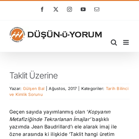
Skip
to
Facebook
X
Instagram
YouTube
E-
posta
content
Taklit Üzerine
Yazar:
Gülşen Bal
|
Ağustos, 2017
|
Kategoriler:
Tarih Bilinci
ve Kimlik Sorunu
Geçen sayıda yayımlanmış olan ‘
Kopyanın
Metafiziğinde Tekrarlanan İmajlar’
başlıklı
yazımda Jean Baudrillard’ı ele alarak imaj ile
özne arasında ki ilişkide ‘Taklit hangi üretim