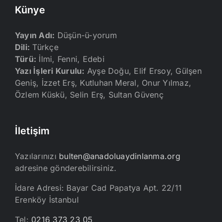
Künye
Yayın Adı:
Düşün-ü-yorum
Dili:
Türkçe
Türü:
İlmi, Fenni, Edebi
Yazı İşleri Kurulu:
Ayşe Doğu, Elif Ersoy, Gülşen
Geniş, İzzet Erş, Kutluhan Meral, Onur Yılmaz,
Özlem Küskü, Selin Erş, Sultan Güvenç
İletişim
Yazılarınızı
bulten@anadoluaydinlanma.org
adresine gönderebilirsiniz.
İdare Adresi: Bayar Cad Papatya Apt. 22/11
Erenköy İstanbul
Tel:
0216 373 23 05