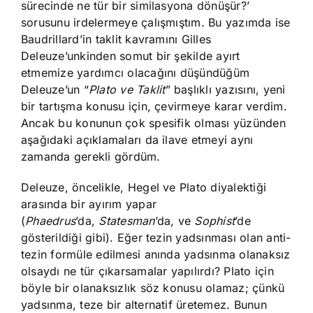
sürecinde ne tür bir similasyona dönüşür?’
sorusunu irdelermeye çalışmıştım. Bu yazımda ise
Baudrillard’in taklit kavramını Gilles
Deleuze’unkinden somut bir şekilde ayırt
etmemize yardımcı olacağını düşündüğüm
Deleuze’un “
Plato ve Taklit
” başlıklı yazısını, yeni
bir tartışma konusu için, çevirmeye karar verdim.
Ancak bu konunun çok spesifik olması yüzünden
aşağıdaki açıklamaları da ilave etmeyi aynı
zamanda gerekli gördüm.
Deleuze, öncelikle, Hegel ve Plato diyalektiği
arasında bir ayırım yapar
(
Phaedrus
’da,
Statesman
’da, ve
Sophist
’de
gösterildiği gibi). Eğer tezin yadsınması olan anti-
tezin formüle edilmesi anında yadsınma olanaksız
olsaydı ne tür çıkarsamalar yapılırdı? Plato için
böyle bir olanaksızlık söz konusu olamaz; çünkü
yadsınma, teze bir alternatif üretemez. Bunun