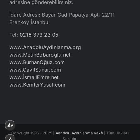
adresine gönderebilirsiniz.
İdare Adresi: Bayar Cad Papatya Apt. 22/11
Erenköy İstanbul
Tel:
0216 373 23 05
www.AnadoluAydinlanma.org
www.MetinBobaroglu.net
www.BurhanOğuz.com
www.CavitSunar.com
www.İsmailEmre.net
www.KemterYusuf.com
A+
Copyright 1996 - 2025 |
Aandolu Aydınlanma Vakfı
| Tüm Hakları
Saklıdır.
A