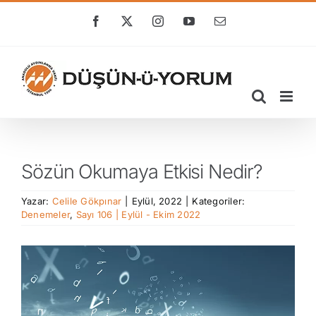
Skip
to
Facebook
X
Instagram
YouTube
E-
posta
content
Sözün Okumaya Etkisi Nedir?
Yazar:
Celile Gökpınar
|
Eylül, 2022
|
Kategoriler:
Denemeler
,
Sayı 106 | Eylül - Ekim 2022