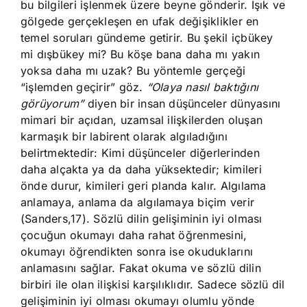
bu bilgileri işlenmek üzere beyne gönderir. Işık ve
gölgede gerçekleşen en ufak değişiklikler en
temel soruları gündeme getirir. Bu şekil içbükey
mi dışbükey mi? Bu köşe bana daha mı yakın
yoksa daha mı uzak? Bu yöntemle gerçeği
“işlemden geçirir” göz.
“Olaya nasıl baktığını
görüyorum”
diyen bir insan düşünceler dünyasını
mimari bir açıdan, uzamsal ilişkilerden oluşan
karmaşık bir labirent olarak algıladığını
belirtmektedir: Kimi düşünceler diğerlerinden
daha alçakta ya da daha yüksektedir; kimileri
önde durur, kimileri geri planda kalır. Algılama
anlamaya, anlama da algılamaya biçim verir
(Sanders,17). Sözlü dilin gelişiminin iyi olması
çocuğun okumayı daha rahat öğrenmesini,
okumayı öğrendikten sonra ise okuduklarını
anlamasını sağlar. Fakat okuma ve sözlü dilin
birbiri ile olan ilişkisi karşılıklıdır. Sadece sözlü dil
gelişiminin iyi olması okumayı olumlu yönde