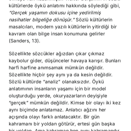
kültürlerde öykü anlatımı hakkında söylediği gibi,
“Gerçek yaşamın dokusu içine yedirilmiş
nasihatler bilgeliğe dönüşür.”
Sözlü kültürlerin
masalcıları, modern yazılı kültürlerin yitirdiği bir
kavram olan bilge insan konumuna gelirler
(Sanders, 13).
Sözellikte sözcükler ağızdan çıkar çıkmaz
kaybolur gider, düşünceler havaya karışır. Bunları
harfi harfine anımsamak mümkün değildir.
Sözellikte hiçbir şey aynı ya da kesin değildir.
Sözlü kültürde “analiz” olanaksızdır. Öykü
anlatımının insanların yaşamı için bir model
oluşturduğu yerde, okuryazarların deyişiyle
“gerçek” mümkün değildir. Kimse bir olayı iki kez
aynı biçimde anlatamaz. Anlatıcı ağzını her
açışında olayı farklı anlatacaktır. Bir gün
kahramanı bir yoldan götürür, ertesi gün başka
bir yoldan. Ama kahraman hep aynı kahramandır