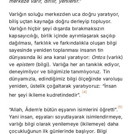
merkeze varır, dirilir, yenilenir
.”
Varlığın soluğu merkezden uca doğru yaratıyor,
biliş uçtan kaynağa doğru derleyip topluyor.
Varlığın hiçbir şeyi dışarda bırakmaksızın
kapsayıcılığı, birlik içinde ayrımlaşarak saçılıp
dağılması, farklılık ve farkındalıkla oluşan bilgi
sayesinde yeniden toplanması insanın tin
dünyasında iki ana kanal yaratıyor:
Ontos
(varlık)
ve
epistem
(bilgi). Varlığa her an tanıklık ediyor,
deneyimliyor ve bilgimizle tanımlıyoruz. Tin
dünyamızla, edindiğimiz bilgi ölçeğinde varoluşu
yeniden, üstelik çoğaltarak yaratıyoruz: “İnsan
[4]
her şeyi ikileme kudretindedir”.
[5]
“Allah, Âdem’e bütün eşyanın isimlerini öğretti”.
Yani insan, eşyaları soyutlayarak isimlendirmeye,
varlığı bilgi olarak yenilemeye (ikilemeye) daha
çocukluğunun ilk günlerinde başlıyor. Bilgi