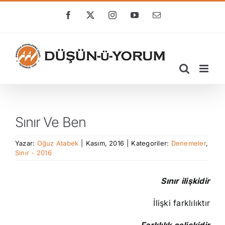
Skip
to
Facebook
X
Instagram
YouTube
E-
posta
content
Sınır Ve Ben
Yazar:
Oğuz Atabek
|
Kasım, 2016
|
Kategoriler:
Denemeler
,
Sınır - 2016
Sınır ilişkidir
İlişki farklılıktır