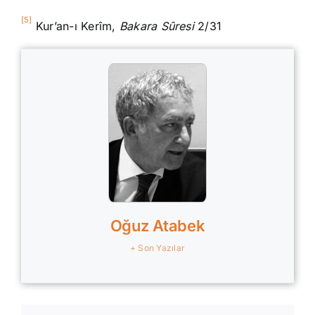
[5]
Kur’an-ı Kerîm,
Bakara
Sûresi
2/31
Oğuz Atabek
+ Son Yazılar