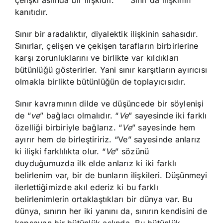
kanıtıdır.
Sınır bir aradalıktır, diyalektik ilişkinin sahasıdır.
Sınırlar, çelişen ve çekişen tarafların birbirlerine
karşı zorunluklarını ve birlikte var kıldıkları
bütünlüğü gösterirler. Yani sınır karşıtların ayırıcısı
olmakla birlikte bütünlüğün de toplayıcısıdır.
Sınır kavramının dilde ve düşüncede bir söylenişi
de “
ve
” bağlacı olmalıdır. “
Ve
” sayesinde iki farklı
özelliği birbiriyle bağlarız. “
Ve
” sayesinde hem
ayırır hem de birleştiririz. “Ve” sayesinde anlarız
ki ilişki farklılıkta olur. “
Ve
” sözünü
duyduğumuzda ilk elde anlarız ki iki farklı
belirlenim var, bir de bunların ilişkileri. Düşünmeyi
ilerlettiğimizde akıl ederiz ki bu farklı
belirlenimlerin ortaklaştıkları bir dünya var. Bu
dünya, sınırın her iki yanını da, sınırın kendisini de
kapsayan bir bütünlük aslında. Bu bütünlük,