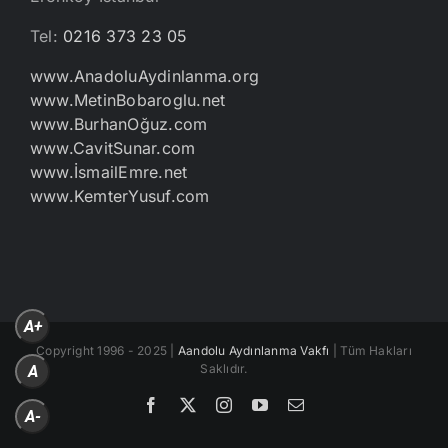
Tel:
0216 373 23 05
www.AnadoluAydinlanma.org
www.MetinBobaroglu.net
www.BurhanOğuz.com
www.CavitSunar.com
www.İsmailEmre.net
www.KemterYusuf.com
A+
Copyright 1996 - 2025 |
Aandolu Aydınlanma Vakfı
| Tüm Hakları
Saklıdır.
A
Facebook
X
Instagram
YouTube
E-
A-
posta