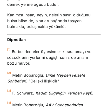
demek yerine öğüdü budur.
Kanımca insan, neyin, nelerin sınırı olduğunu
bulsa bilse de, sınırları bağrında taşıyanı
bulmakla, buluşmakla yükümlü.
Dipnotlar:
[1]
Bu belirlemeler öylesineler ki sıralamayı ve
sözcüklerin yerlerini değiştirseniz de anlam
bozulmuyor.
[2]
Metin Bobaroğlu,
Dinle
Neyden
Felsefe
Sohbetleri
. “Çelişki İlişkidir”
[3]
F. Schwarz,
Kadim Bilgeliğin Yeniden Keşfi
.
[4]
Metin Bobaroğlu,
AAV Sohbetlerinden