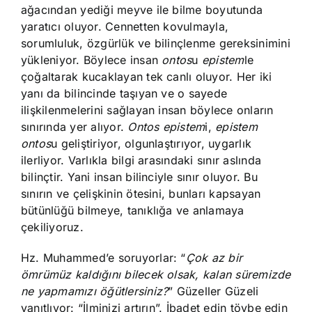
ağacından yediği meyve ile bilme boyutunda
yaratıcı oluyor. Cennetten kovulmayla,
sorumluluk, özgürlük ve bilinçlenme gereksinimini
yükleniyor. Böylece insan
ontos
u
epistem
le
çoğaltarak kucaklayan tek canlı oluyor. Her iki
yanı da bilincinde taşıyan ve o sayede
ilişkilenmelerini sağlayan insan böylece onların
sınırında yer alıyor.
Ontos
epistem
i,
epistem
ontos
u geliştiriyor, olgunlaştırıyor, uygarlık
ilerliyor. Varlıkla bilgi arasındaki sınır aslında
bilinçtir. Yani insan bilinciyle sınır oluyor. Bu
sınırın ve çelişkinin ötesini, bunları kapsayan
bütünlüğü bilmeye, tanıklığa ve anlamaya
çekiliyoruz.
Hz. Muhammed’e soruyorlar: “
Çok az bir
ömrümüz kaldığını bilecek olsak, kalan süremizde
ne yapmamızı öğütlersiniz?
” Güzeller Güzeli
yanıtlıyor: “İlminizi artırın”. İbadet edin tövbe edin