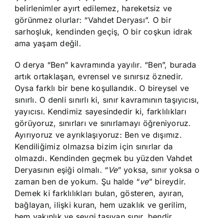
belirlenimler ayırt edilemez, hareketsiz ve
görünmez olurlar: “Vahdet Deryası”. O bir
sarhoşluk, kendinden geçiş, O bir coşkun idrak
ama yaşam değil.
O derya “Ben” kavramında yayılır. “Ben”, burada
artık ortaklaşan, evrensel ve sınırsız öznedir.
Oysa farklı bir bene koşullandık. O bireysel ve
sınırlı. O denli sınırlı ki, sınır kavramının taşıyıcısı,
yayıcısı. Kendimiz sayesindedir ki, farklılıkları
görüyoruz, sınırları ve sınırlamayı öğreniyoruz.
Ayırıyoruz ve ayrıklaşıyoruz: Ben ve dışımız.
Kendiliğimiz olmazsa bizim için sınırlar da
olmazdı. Kendinden geçmek bu yüzden Vahdet
Deryasının eşiği olmalı. “
Ve
” yoksa, sınır yoksa o
zaman ben de yokum. Şu halde “
ve
” bireydir.
Demek ki farklılıkları bulan, gösteren, ayıran,
bağlayan, ilişki kuran, hem uzaklık ve gerilim,
hem yakınlık ve sevgi taşıyan sınır, bendir,