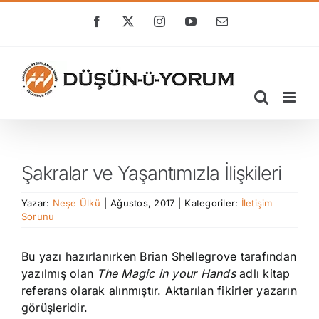
Skip
to
Facebook
X
Instagram
YouTube
E-
posta
content
Şakralar ve Yaşantımızla İlişkileri
Yazar:
Neşe Ülkü
|
Ağustos, 2017
|
Kategoriler:
İletişim
Sorunu
Bu yazı hazırlanırken Brian Shellegrove tarafından
yazılmış olan
The Magic in your Hands
adlı kitap
referans olarak alınmıştır. Aktarılan fikirler yazarın
görüşleridir.