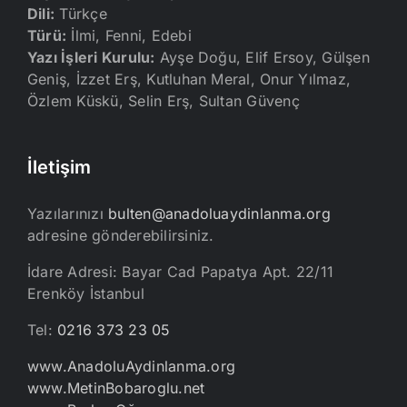
Dili:
Türkçe
Türü:
İlmi, Fenni, Edebi
Yazı İşleri Kurulu:
Ayşe Doğu, Elif Ersoy, Gülşen
Geniş, İzzet Erş, Kutluhan Meral, Onur Yılmaz,
Özlem Küskü, Selin Erş, Sultan Güvenç
İletişim
Yazılarınızı
bulten@anadoluaydinlanma.org
adresine gönderebilirsiniz.
İdare Adresi: Bayar Cad Papatya Apt. 22/11
Erenköy İstanbul
Tel:
0216 373 23 05
www.AnadoluAydinlanma.org
www.MetinBobaroglu.net