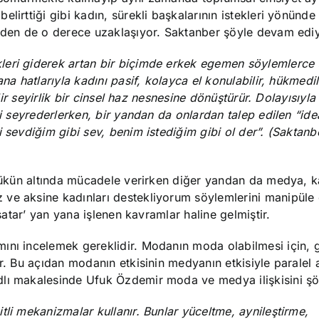
lirttiği gibi kadın, sürekli başkalarının istekleri yönünde
inden de o derece uzaklaşıyor. Saktanber şöyle devam edi
leri giderek artan bir biçimde erkek egemen söylemlerce
na hatlarıyla kadını pasif, kolayca el konulabilir, hükmedili
ilir seyirlik bir cinsel haz nesnesine dönüştürür. Dolayısıyla
ni seyrederlerken, bir yandan da onlardan talep edilen “ide
 sevdiğim gibi sev, benim istediğim gibi ol der”. (Saktanb
 yükün altında mücadele verirken diğer yandan da medya, k
 ve aksine kadınları destekliyorum söylemlerini manipüle
 satar’ yan yana işlenen kavramlar haline gelmiştir.
ını incelemek gereklidir. Modanın moda olabilmesi için, 
r. Bu açıdan modanın etkisinin medyanın etkisiyle paralel 
lı makalesinde Ufuk Özdemir moda ve medya ilişkisini şöy
tli mekanizmalar kullanır. Bunlar yüceltme, aynileştirme,