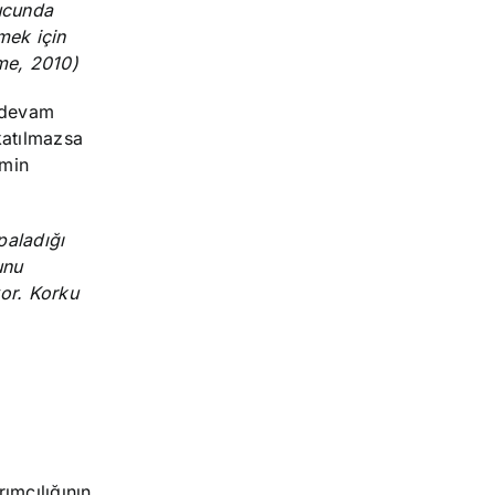
nucunda
mek için
şme, 2010)
k devam
katılmazsa
emin
paladığı
unu
yor. Korku
ımcılığının