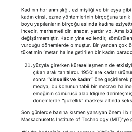
Kadının horlanmışlığı, ezilmişliği ve bir eşya gibi 
kadın cinsi, ezme yöntemlerinin birçoğuna tanık
boyu yapılanların birçoğu aslında kadına eziyette
incedir, merhametlidir, anadır, yardır vb. Ama b
değiştirmemiştir. Kadın yine ezilendir, sömürüle
vurduğu dönemlerde olmuştur. Bir yandan çok öne
tüketimin ‘metaı’ haline getirilen bir kadın para
yüzyıla girerken küreselleşmenin de etkisiy
çıkarılarak tanıtılırdı. 1950’lere kadar ürün
sonra
“cinsellik ve kadın”
öne geçirilerek 
medya, bu konunun tabii bir mecrası haline g
emeğinin sömürüsü alabildiğine derinleşmiş
dönemlerde “güzellik” maskesi altında seks v
Son günlerde basına kısmen yansıyan önemli bir
Massachusetts Institute of Technology (MIT)’ye 