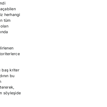
endi
 açabilen
niz herhangi
ın tüm
 olan
şında
lirlenen
oriterlerce
 baş kriter
dının bu
n
stererek,
an söyleşide