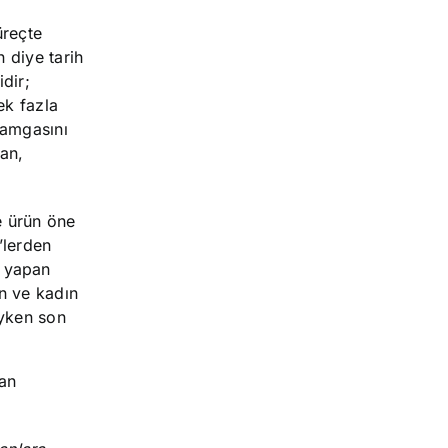
üreçte
 diye tarih
dir;
ek fazla
damgasını
an,
e ürün öne
5’lerden
ı yapan
ın ve kadın
eyken son
dan