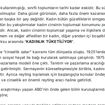
kullanılmışlığı, sınıflı toplumların tarihi kadar eskidir. Bu s
 olmuştur. Daha güzel görünsün, daha fazla önem kazansın
n başka bir şey değildir. Kadın bütün güzelliklerin simgesi
ütün bu yakıştırmalar kadın cinsinin toplumsal konumunu p
ndir. Ancak, kadın cinsinin toplumsal yaşama ve ilişkilere 
m ve değer atfedilen bir kadın, diğer yandan içi boşaltıl
doksu arasında
‘KADINLIK TÜKETİLİYOR’
.
le “cinsellik satar” kavramı tüm dünyada oluştu. 1925’lerd
ün sosyal hayat ile bağı kurularak satılmaya çalışılırdı. 197
pazarlama modeli öne çıktı. Tanıtım ve pazarlama aracılığ
etirilmiştir. Sermayenin küreselleşmesiyle birlikte, kadın
tir. Ayrıca reyting toplamak için başlangıçta konular önd
e cinsellik en önemli reyting aracı haline getirildi.
 araştırmayı yapan ABD’nin önde gelen bilim kuruluşların
göre;