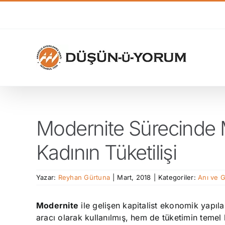
Skip
to
content
Modernite Sürecinde M
Kadının Tüketilişi
Yazar:
Reyhan Gürtuna
|
Mart, 2018
|
Kategoriler:
Anı ve 
Modernite
ile gelişen kapitalist ekonomik yapı
aracı olarak kullanılmış, hem de tüketimin temel