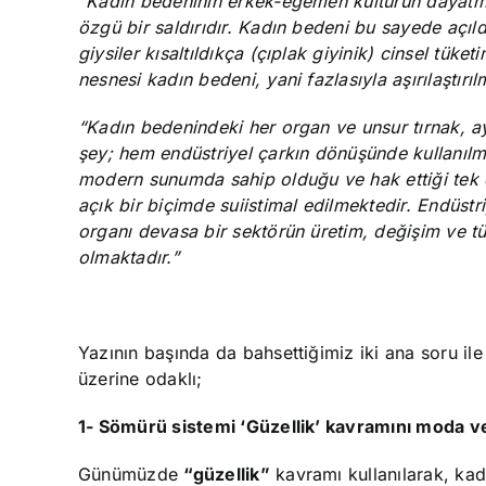
“Kadın bedeninin erkek-egemen kültürün dayatma
özgü bir saldırıdır. Kadın bedeni bu sayede açıld
giysiler kısaltıldıkça (çıplak giyinik) cinsel tü
nesnesi kadın bedeni, yani fazlasıyla aşırılaştırılm
“Kadın bedenindeki her organ ve unsur tırnak, aya
şey; hem endüstriyel çarkın dönüşünde kullanılm
modern sunumda sahip olduğu ve hak ettiği tek değe
açık bir biçimde suiistimal edilmektedir. Endüstr
organı devasa bir sektörün üretim, değişim ve tü
olmaktadır.”
Yazının başında da bahsettiğimiz iki ana soru i
üzerine odaklı;
1- Sömürü sistemi ‘Güzellik’ kavramını moda ve 
Günümüzde
“güzellik”
kavramı kullanılarak, kad