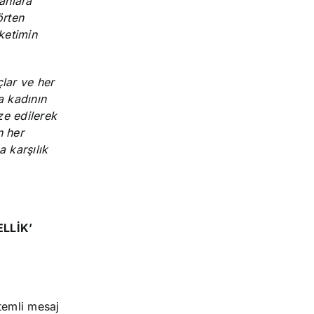
anlara
örten
ketimin
çlar ve her
a kadının
ze edilerek
n her
 karşılık
ELLİK’
temli mesaj