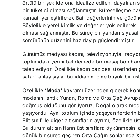
örtülü bir şekilde ona idealize edilen, dayatılan
bir tüketici olması sağlanmıştır. Küreselleşme başl
kanaati yerleştirilerek Batı değerlerinin ve güc
Böylelikle yerel kimlik ve değerler yok edilerek, 
olması sağlanmıştır. Bu süreç bir yandan siyas
sömürünün düzenini hazırlayıp güçlendirmiştir.
Günümüz medyası kadını, televizyonuyla, radyos
toplumdaki yerini belirlemede bir mesaj bombard
talep ediyor. Özellikle kadın cazibesi üzerinden
satar” anlayışıyla, bu iddianın içine büyük bir usta
Özellikle
‘Moda’
kavramı üzerinden giderek konun
modanın, antik Yunan, Roma ve Orta Çağ Avrupası’
doğmuş olduğunu görüyoruz. Doğal olarak moda üst
yaşıyordu. Aynı toplum içinde yaşayan fertlerin bir
Elit sınıf ile diğer alt sınıfların ayrımı, özellikle
Bu durum alt sınıfların üst sınıflara öykünmesini
dönük bir süreç geçiren Orta Çağın sonlarında XIV