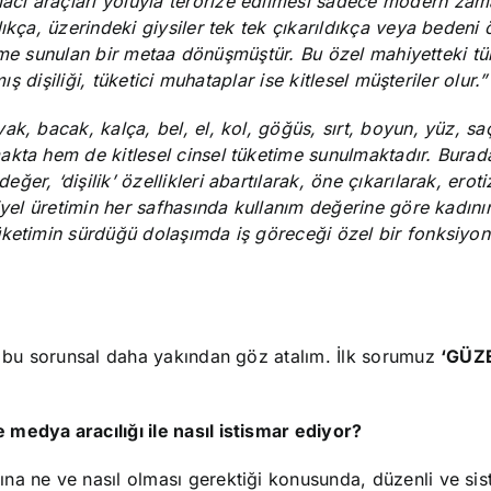
cı araçları yoluyla terörize edilmesi sadece modern zam
ıkça, üzerindeki giysiler tek tek çıkarıldıkça veya bedeni 
ketime sunulan bir metaa dönüşmüştür. Bu özel mahiyetteki tü
ış dişiliği, tüketici muhataplar ise kitlesel müşteriler olur.”
k, bacak, kalça, bel, el, kol, göğüs, sırt, boyun, yüz, sa
akta hem de kitlesel cinsel tüketime sunulmaktadır. Burad
r, ‘dişilik’ özellikleri abartılarak, öne çıkarılarak, eroti
iyel üretimin her safhasında kullanım değerine göre kadını
ketimin sürdüğü dolaşımda iş göreceği özel bir fonksiyona
le bu sorunsal daha yakından göz atalım. İlk sorumuz
‘GÜZ
medya aracılığı ile nasıl istismar ediyor?
ına ne ve nasıl olması gerektiği konusunda, düzenli ve sis