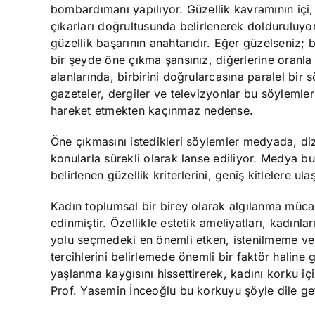
bombardımanı yapılıyor. Güzellik kavramının içi, 
çıkarları doğrultusunda belirlenerek dolduruluyor
güzellik başarının anahtarıdır. Eğer güzelseniz; 
bir şeyde öne çıkma şansınız, diğerlerine oranla
alanlarında, birbirini doğrularcasına paralel bir 
gazeteler, dergiler ve televizyonlar bu söylemle
hareket etmekten kaçınmaz nedense.
Öne çıkmasını istedikleri söylemler medyada, diz
konularla sürekli olarak lanse ediliyor. Medya bu
belirlenen güzellik kriterlerini, geniş kitlelere ul
Kadın toplumsal bir birey olarak algılanma mücad
edinmiştir. Özellikle estetik ameliyatları, kadınla
yolu seçmedeki en önemli etken, istenilmeme ve
tercihlerini belirlemede önemli bir faktör haline 
yaşlanma kaygısını hissettirerek, kadını korku iç
Prof. Yasemin İnceoğlu bu korkuyu şöyle dile get