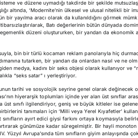
 sisteme ve düzene uymadığı takdirde bir şekilde mutsuzlaştı
ığı altında, ‘Modernite’nin ülkesel ve ulusal nitelikli bir i
ünün bir yayılma aracı olarak da kullanıldığını görmek mümk
itibarsızlaştırılarak, Batı değerlerinin bütün dünyada domi
al egemenlik düzeni oluştururken, bir yandan da ekonomik
uyla, bin bir türlü kocaman reklam panolarıyla hiç durma
ımanına tutarken, bir yandan da onlardan nasıl ve ne olma
 giden medya, kadını bir seks objesi olarak kullanıyor ve 
lıkla “seks satar” ı yerleştiriyor.
un tarihi ve sosyolojik seyrine genel olarak değinecek o
nın hiyerarşik toplumları içinde yer alan üst sınıflar ara
 sınıfı ilgilendiriyor, geniş ve büyük kitleler ise gelen
birlerini tanımaları için ‘Milli veya Yerel Kıyafetler’ kullan
 üst sınıfların ayırt edici giysi farkını ortaya koymasıyla belir
 artırarak günümüze kadar süregelmiştir. Bir hayli monoton
. Yüzyıl Avrupa’sında tüm sınıfların giyim anlayışında çok