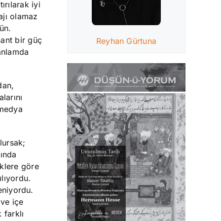
rılarak iyi
majı olamaz
ün.
nant bir güç
Reyhan Gürtuna
 anlamda
dan,
larını
“medya
lursak;
sında
eklere göre
ılıyordu.
leniyordu.
 ve içe
 farklı