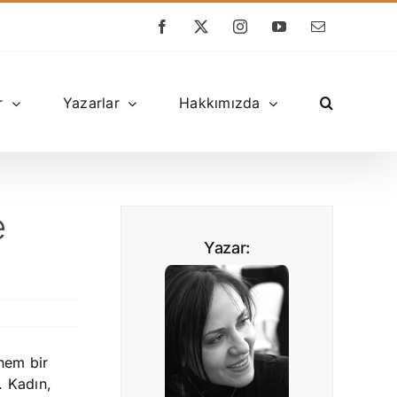
Facebook
X
Instagram
YouTube
E-
posta
r
Yazarlar
Hakkımızda
e
Yazar:
hem bir
. Kadın,