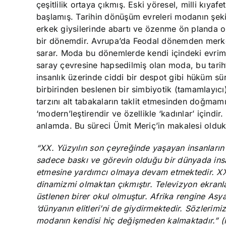
çeşitlilik ortaya çıkmış. Eski yöresel, milli kıy
başlamış. Tarihin dönüşüm evreleri modanın şeki
erkek giysilerinde abartı ve özenme ön planda o
bir dönemdir. Avrupa’da Feodal dönemden merke
sarar. Moda bu dönemlerde kendi içindeki evrimin
saray çevresine hapsedilmiş olan moda, bu tari
insanlık üzerinde ciddi bir despot gibi hüküm 
birbirinden beslenen bir simbiyotik (tamamlayıcı)
tarzını alt tabakaların taklit etmesinden doğmamışt
‘modern’leştirendir ve özellikle ‘kadınlar’ içindi
anlamda. Bu süreci Ümit Meriç’in makalesi oldukç
“XX. Yüzyılın son çeyreğinde yaşayan insanların
sadece baskı ve görevin olduğu bir dünyada insan
etmesine yardımcı olmaya devam etmektedir. XX. 
dinamizmi olmaktan çıkmıştır. Televizyon ekranl
üstlenen birer okul olmuştur. Afrika rengine Asya
‘dünyanın elitleri’ni de giydirmektedir. Sözleri
modanın kendisi hiç değişmeden kalmaktadır.” (