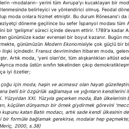
afetlerin –modaların- yerini tüm Avrupa’yı kucaklayan bir m
llenmesinde belirleyici ve yönlendirici olmuş. Feodal dön
lup moda onlara hizmet etmiştir. Bu durum Rönesans’ı da i
ziyetçi döneme geçilince bu sefer İspanyol modası tüm A
i bir ‘gelişme’ süreci içinde devam ettirir. 1789’a kadar 
hten günümüze kadar evrensel bir boyut kazanır. Bugün m
sürmekte, günümüzün
Modern Ekonomisi
yle çok güçlü bir bi
 ilişki içindedir. Fransız devriminden itibaren moda, gele
ır. Artık moda, ‘yeni olan’dır, tüm alışkanlıkları altüst ede
r. Ayrıca moda üstün sınıfın tekelinden çıkıp demokratikleşmi
a iyi özetler;
 çoğu için moda, haşin ve acımasız olan hayatı güzelleşti
a belli bir özgürlük sağlamaya ve yığınların kendilerini i
Yüzyıldan XXI. Yüzyıla geçerken moda, Batı ülkelerinin b
arı, küçülen dünyamızı bir örnek giydirmek görevini ‘mec
 kupunu katan Batılı modacı, artık sade kendi ülkesinin de
mizi bir formüle bağlamak gerekirse, modalar hep geçmekte
Meriç, 2000, s.38)