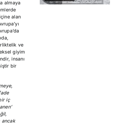
oda almaya
emlerde
çine alan
vrupa’yı
Avrupa’da
oda,
rliktelik ve
neksel giyim
ndir, insanı
ştir bir
rmeye,
fade
ir iç
canen’
ğil,
; ancak