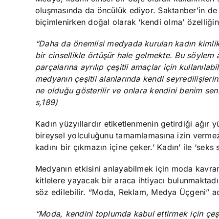
oluşmasında da öncülük ediyor. Saktanber’in de be
biçimlenirken doğal olarak ‘kendi olma’ özelliğ
“
Daha da önemlisi medyada kurulan kadın kimlik
bir cinsellikle örtüşür hale gelmekte. Bu söylem a
parçalarına ayrılıp çeşitli amaçlar için kullanılab
medyanın çeşitli alanlarında kendi seyredilişleri
ne olduğu gösterilir ve onlara kendini benim seni
s,189)
Kadın yüzyıllardır etiketlenmenin getirdiği ağır
bireysel yolculuğunu tamamlamasına izin vermez
kadını bir çıkmazın içine çeker.’ Kadın’ ile ‘seks
Medyanın etkisini anlayabilmek için moda kavram
kitlelere yayacak bir araca ihtiyacı bulunmaktadı
söz edilebilir. “Moda, Reklam, Medya Üçgeni” ad
“Moda, kendini toplumda kabul ettirmek için çeşi