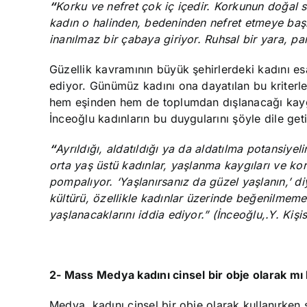
“
Korku ve nefret çok iç içedir. Korkunun doğal
kadın o halinden, bedeninden nefret etmeye başl
inanılmaz bir çabaya giriyor. Ruhsal bir yara, p
Güzellik kavramının büyük şehirlerdeki kadını esar
ediyor. Günümüz kadını ona dayatılan bu kriterle
hem eşinden hem de toplumdan dışlanacağı kaygı
İnceoğlu kadınların bu duygularını şöyle dile geti
“
Ayrıldığı, aldatıldığı ya da aldatılma potansiyel
orta yaş üstü kadınlar, yaşlanma kaygıları ve ko
pompalıyor. ‘Yaşlanırsanız da güzel yaşlanın,’ d
kültürü, özellikle kadınlar üzerinde beğenilmeme
yaşlanacaklarını iddia ediyor.”
(İnceoğlu,.Y. Kişi
2- Mass Medya kadını cinsel bir obje olarak mı 
Medya, kadını cinsel bir obje olarak kullanırke