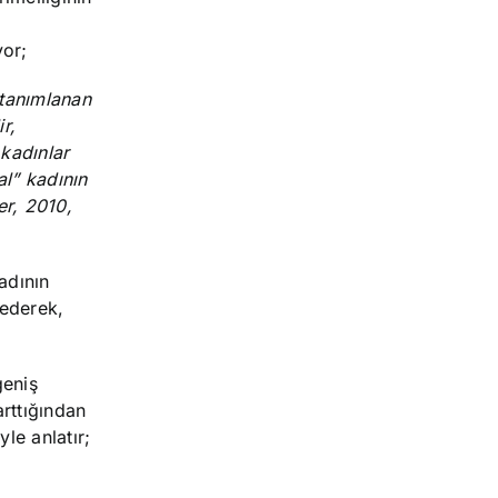
yor;
 tanımlanan
r,
 kadınlar
al” kadının
er, 2010,
adının
 ederek,
geniş
arttığından
le anlatır;