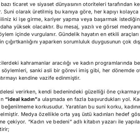
bazı ticaret ve siyaset dünyasının otoriteleri tarafından k
. Suni olarak üretilmiş bu kanıya göre, her kapıyı kolayca
biliniz ki işe girme, kariyer yapma veya başarmak istediği
 daha yüksek olacaktır. Bu mesaj, yazılı ve görsel medyan
söylem içinde vurgulanır. Gündelik hayatın en etkili araçları
rin çığırtkanlığını yaparken sorumluluk duygusunun çok dı
ilerdeki kahramanlar aracılığı ve kadın programlarında be
 söylemleri, sanki asli bir görevi imiş gibi, her dönemde ot
aştırmayı kendine vazife edinmiştir.
elesi verirken, kendi bedenindeki güzelliği öne çıkarmayı
rın
“ideal kadın”
a ulaşmada en fazla başvurdukları yol. Ka
 beğenilmeme korkusudur. Yaratılan bu suni korku, kadını
gelmiştir. Medya özellikle orta yaş üstü kadınları hedef gö
ine çekiyor. “Kadın ve bedeni” adlı kitabın yazarı ile yapıl
irir;