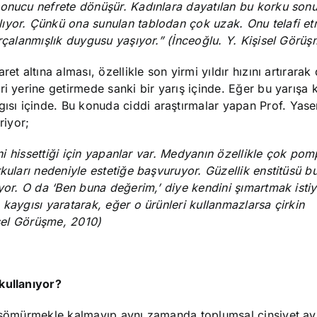
 sonucu nefrete dönüşür. Kadınlara dayatılan bu korku so
ıyor. Çünkü ona sunulan tablodan çok uzak. Onu telafi et
arçalanmışlık duygusu yaşıyor.” (İnceoğlu. Y. Kişisel Görü
et altına alması, özellikle son yirmi yıldır hızını artırara
ri yerine getirmede sanki bir yarış içinde. Eğer bu yarışa 
sı içinde. Bu konuda ciddi araştırmalar yapan Prof. Yas
riyor;
ini hissettiği için yapanlar var. Medyanın özellikle çok pom
rkuları nedeniyle estetiğe başvuruyor. Güzellik enstitüsü b
iyor. O da ‘Ben buna değerim,’ diye kendini şımartmak isti
 kaygısı yaratarak, eğer o ürünleri kullanmazlarsa çirkin
sel Görüşme, 2010)
kullanıyor?
n sömürmekle kalmayıp aynı zamanda toplumsal cinsiyet ayr