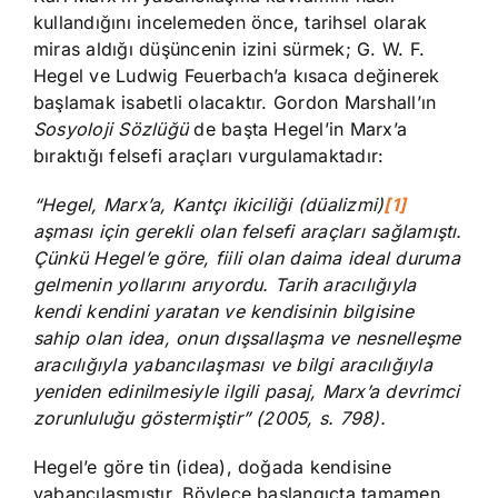
kullandığını incelemeden önce, tarihsel olarak
miras aldığı düşüncenin izini sürmek; G. W. F.
Hegel ve Ludwig Feuerbach’a kısaca değinerek
başlamak isabetli olacaktır. Gordon Marshall’ın
Sosyoloji Sözlüğü
de başta Hegel’in Marx’a
bıraktığı felsefi araçları vurgulamaktadır:
“Hegel, Marx’a, Kantçı ikiciliği (düalizmi)
[1]
aşması için gerekli olan felsefi araçları sağlamıştı.
Çünkü Hegel’e göre, fiili olan daima ideal duruma
gelmenin yollarını arıyordu. Tarih aracılığıyla
kendi kendini yaratan ve kendisinin bilgisine
sahip olan idea, onun dışsallaşma ve nesnelleşme
aracılığıyla yabancılaşması ve bilgi aracılığıyla
yeniden edinilmesiyle ilgili pasaj, Marx’a devrimci
zorunluluğu göstermiştir” (2005, s. 798).
Hegel’e göre tin (idea), doğada kendisine
yabancılaşmıştır. Böylece başlangıçta tamamen