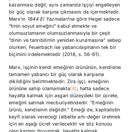
kazanması değil; aynı zamanda işçiyi engelleyen
bir güç olarak karşına çıkmasını da içermektedir.
Marx’ın
1844 El Yazmaları
’na göre Hegel sadece
“tinin soyut emeğini” kabul etmekte ve
olumsuzlamanın olumsuzlanmasıyla bir çeşit
“dinin ve tanrıbilimin yeniden kurulmasına” sebep
olurken; Feuerbach ise yabancılaşmanın tek bir
biçimini irdelemektedir (2018, s. 56-61).
Marx, işçinin kendi emeğinin ürününün, kendisine
tamamen yabancı bir güç olarak karşısına
dikildiğini belirtmektedir: Zira işçi, emeğinin
ürününe sahip olamamakta
[4]
; hatta sadece
hayatta kalmak için asgari düzeydeki bir ücrete,
emeğini satmak mecburiyetindedir. “Emeğinin
ürünü, kendisinin değildir.” Emeği de, kapitalistin
keyfi olarak vereceği (elbette artı-değer üretmek
için en aşağı ücret verilecektir ve söz konusu
olan karnını doyurmak, hayatta kalmak