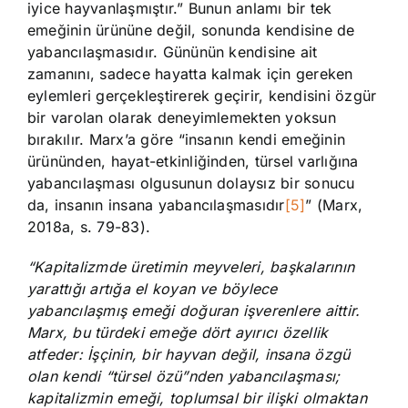
iyice hayvanlaşmıştır.” Bunun anlamı bir tek
emeğinin ürününe değil, sonunda kendisine de
yabancılaşmasıdır. Gününün kendisine ait
zamanını, sadece hayatta kalmak için gereken
eylemleri gerçekleştirerek geçirir, kendisini özgür
bir varolan olarak deneyimlemekten yoksun
bırakılır. Marx’a göre “insanın kendi emeğinin
ürününden, hayat-etkinliğinden, türsel varlığına
yabancılaşması olgusunun dolaysız bir sonucu
da, insanın insana yabancılaşmasıdır
[5]
” (Marx,
2018a, s. 79-83).
“Kapitalizmde üretimin meyveleri, başkalarının
yarattığı artığa el koyan ve böylece
yabancılaşmış emeği doğuran işverenlere aittir.
Marx, bu türdeki emeğe dört ayırıcı özellik
atfeder: İşçinin, bir hayvan değil, insana özgü
olan kendi “türsel özü”nden yabancılaşması;
kapitalizmin emeği, toplumsal bir ilişki olmaktan