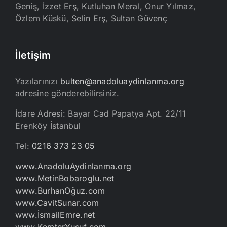
Geniş, İzzet Erş, Kutluhan Meral, Onur Yılmaz,
Özlem Küskü, Selin Erş, Sultan Güvenç
İletişim
Yazılarınızı
bulten@anadoluaydinlanma.org
adresine gönderebilirsiniz.
İdare Adresi: Bayar Cad Papatya Apt. 22/11
Erenköy İstanbul
Tel:
0216 373 23 05
www.AnadoluAydinlanma.org
www.MetinBobaroglu.net
www.BurhanOğuz.com
www.CavitSunar.com
www.İsmailEmre.net
www.KemterYusuf.com