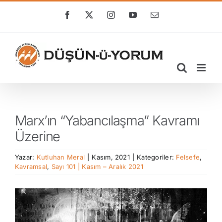
Skip
to
Facebook
X
Instagram
YouTube
E-
posta
content
Marx’ın “Yabancılaşma” Kavramı
Üzerine
Yazar:
Kutluhan Meral
|
Kasım, 2021
|
Kategoriler:
Felsefe
,
Kavramsal
,
Sayı 101 | Kasım – Aralık 2021