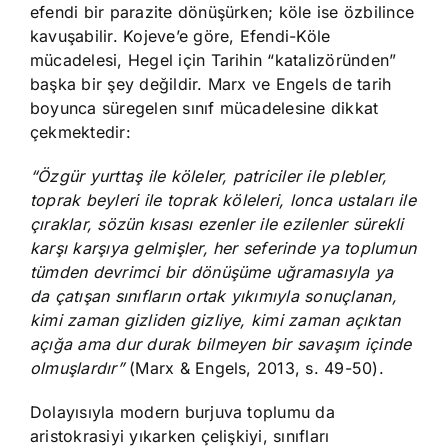
efendi bir parazite dönüşürken; köle ise özbilince
kavuşabilir. Kojeve’e göre, Efendi-Köle
mücadelesi, Hegel için Tarihin “katalizöründen”
başka bir şey değildir. Marx ve Engels de tarih
boyunca süregelen sınıf mücadelesine dikkat
çekmektedir:
“Özgür yurttaş ile köleler, patriciler ile plebler,
toprak beyleri ile toprak köleleri, lonca ustaları ile
çıraklar, sözün kısası ezenler ile ezilenler sürekli
karşı karşıya gelmişler, her seferinde ya toplumun
tümden devrimci bir dönüşüme uğramasıyla ya
da çatışan sınıfların ortak yıkımıyla sonuçlanan,
kimi zaman gizliden gizliye, kimi zaman açıktan
açığa ama dur durak bilmeyen bir savaşım içinde
olmuşlardır”
(Marx & Engels, 2013, s. 49-50).
Dolayısıyla modern burjuva toplumu da
aristokrasiyi yıkarken çelişkiyi, sınıfları