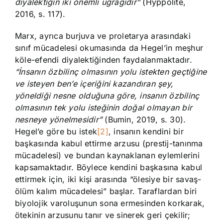
diyalektiğin iki önemli uğrağıdır”
(Hyppolite,
2016, s. 117).
Marx, ayrıca burjuva ve proletarya arasındaki
sınıf mücadelesi okumasında da Hegel’in meşhur
köle-efendi diyalektiğinden faydalanmaktadır.
“İnsanın özbilinç olmasının yolu istekten geçtiğine
ve isteyen ben’e içeriğini kazandıran şey,
yöneldiği nesne olduğuna göre, insanın özbilinç
olmasının tek
yolu isteğinin doğal olmayan bir
nesneye yönelmesidir”
(Bumin, 2019, s. 30).
Hegel’e göre bu istek
[2]
, insanın kendini bir
başkasında kabul ettirme arzusu (prestij-tanınma
mücadelesi) ve bundan kaynaklanan eylemlerini
kapsamaktadır. Böylece kendini başkasına kabul
ettirmek için, iki kişi arasında “ölesiye bir savaş-
ölüm kalım mücadelesi” başlar. Taraflardan biri
biyolojik varoluşunun sona ermesinden korkarak,
ötekinin arzusunu tanır ve sinerek geri çekilir;