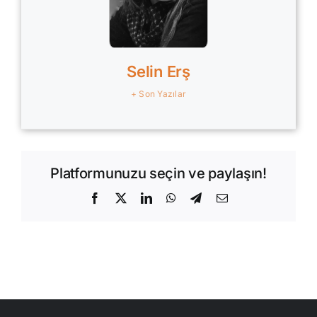
Selin Erş
+ Son Yazılar
Platformunuzu seçin ve paylaşın!
Facebook
X
LinkedIn
WhatsApp
Telegram
E-
posta