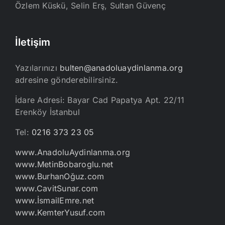
Özlem Küskü, Selin Erş, Sultan Güvenç
İletişim
Yazılarınızı
bulten@anadoluaydinlanma.org
adresine gönderebilirsiniz.
İdare Adresi: Bayar Cad Papatya Apt. 22/11
Erenköy İstanbul
Tel:
0216 373 23 05
www.AnadoluAydinlanma.org
www.MetinBobaroglu.net
www.BurhanOğuz.com
www.CavitSunar.com
www.İsmailEmre.net
www.KemterYusuf.com