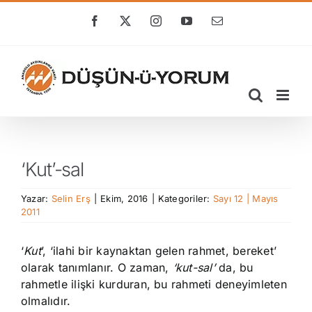
Skip
to
Facebook
X
Instagram
YouTube
E-
posta
content
‘Kut’-sal
Yazar:
Selin Erş
|
Ekim, 2016
|
Kategoriler:
Sayı 12 | Mayıs
2011
‘
Kut
’, ‘ilahi bir kaynaktan gelen rahmet, bereket’
olarak tanımlanır. O zaman,
‘kut-sal’
da, bu
rahmetle ilişki kurduran, bu rahmeti deneyimleten
olmalıdır.