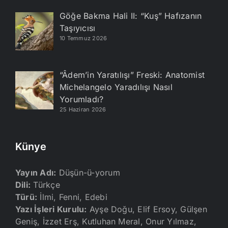
Göğe Bakma Hali II: “Kuş” Hafızanın
Taşıyıcısı
10 Temmuz 2026
“Âdem’in Yaratılışı” Freski: Anatomist
Michelangelo Yaradılışı Nasıl
Yorumladı?
25 Haziran 2026
Künye
Yayın Adı:
Düşün-ü-yorum
Dili:
Türkçe
Türü:
İlmi, Fenni, Edebi
Yazı İşleri Kurulu:
Ayşe Doğu, Elif Ersoy, Gülşen
Geniş, İzzet Erş, Kutluhan Meral, Onur Yılmaz,