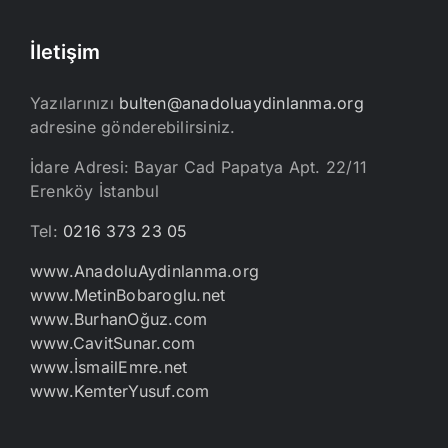
İletişim
Yazılarınızı
bulten@anadoluaydinlanma.org
adresine gönderebilirsiniz.
İdare Adresi: Bayar Cad Papatya Apt. 22/11
Erenköy İstanbul
Tel:
0216 373 23 05
www.AnadoluAydinlanma.org
www.MetinBobaroglu.net
www.BurhanOğuz.com
www.CavitSunar.com
www.İsmailEmre.net
www.KemterYusuf.com