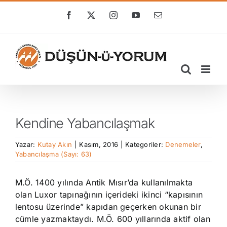
Skip
to
Facebook
X
Instagram
YouTube
E-
posta
content
Kendine Yabancılaşmak
Yazar:
Kutay Akın
|
Kasım, 2016
|
Kategoriler:
Denemeler
,
Yabancılaşma (Sayı: 63)
M.Ö. 1400 yılında Antik Mısır’da kullanılmakta
olan Luxor tapınağının içerideki ikinci “kapısının
lentosu üzerinde” kapıdan geçerken okunan bir
cümle yazmaktaydı. M.Ö. 600 yıllarında aktif olan