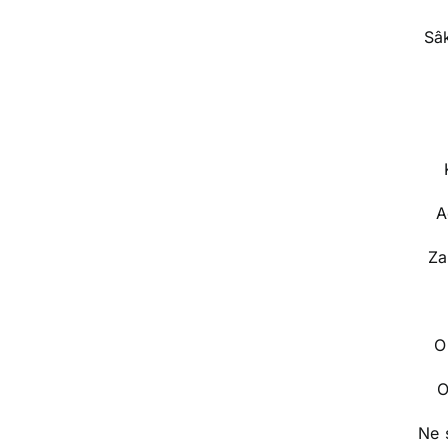
Sâk
A
Za
O
O
Ne 