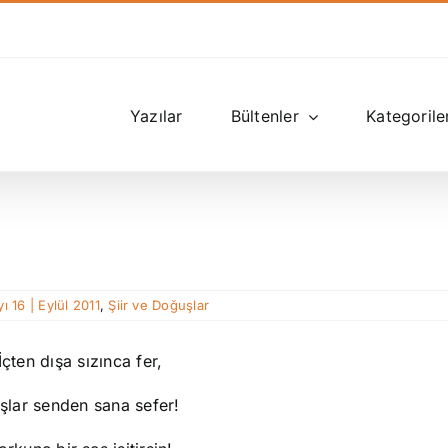
Yazılar
Bültenler
Kategorile
ı 16 | Eylül 2011
,
Şiir ve Doğuşlar
İçten dışa sızınca fer,
şlar senden sana sefer!