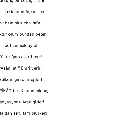
orkunç bir ses işitirsin!
r noktandan fışkırır ter!
Nabzın olur eksi sıfır!
ktur ölüm bundan beter!
İpofizin ışıldayıp!
Tûr dağına asar fener!
“Asânı at!” Emri verir!
Belkemiğin olur ejder!
FİKÂR bu! Kından çıkmış!
adyasyonu Arşa gider!
tajdan sen, tam ölürken!