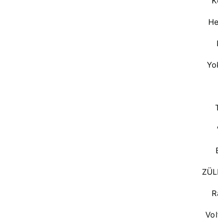
K
He
Yo
ZÜL
R
Vol