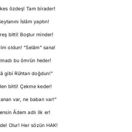
kes özdeş! Tam birader!
Şeytanını İslâm yaptın!
reş bitti! Boştur minder!
lim oldun! “Selâm” sana!
lmadı bu ömrün heder!
sâ gibi Rûhtan doğdun!”
len bitti! Çekme keder!
anan var, ne baban var!”
ensin Âdem adlı ilk er!
 de! Olur! Her sözün HAK!