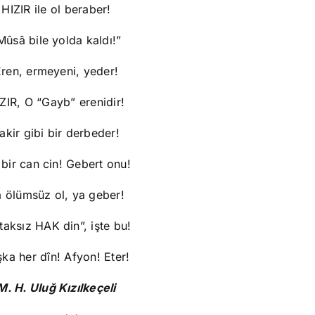
HIZIR ile ol beraber!
Mûsâ bile yolda kaldı!”
ren, ermeyeni, yeder!
ZIR, O “Gayb” erenidir!
akir gibi bir derbeder!
 bir can cin! Gebert onu!
 ölümsüz ol, ya geber!
taksız HAK din”, işte bu!
ka her dîn! Afyon! Eter!
M. H. Uluğ Kızılkeçeli