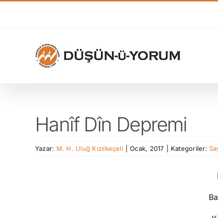
Skip
to
content
Hanîf Dîn Depremi
Yazar:
M. H. Uluğ Kızılkeçeli
|
Ocak, 2017
|
Kategoriler:
Say
Ba