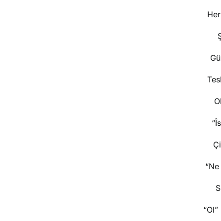
Her
Gü
Tes
O
“Î
Çi
“Ne 
S
“Ol”