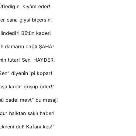
Üflediğin, kıyâm eder!
er cana giysi biçersin!
lindedir! Bütün kader!
h damarın bağlı ŞAHA!
hin tutar! Seni HAYDER!
Ben” diyenin ipi kopar!
aşa kadar düşüp öder!”
sü badel mevt” bu mesaj!
dur halktan saklı haber!
ekneni del! Kafanı kes!”