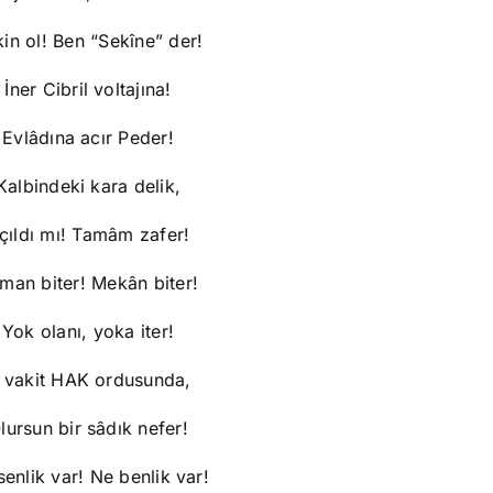
in ol! Ben “Sekîne” der!
İner Cibril voltajına!
Evlâdına acır Peder!
Kalbindeki kara delik,
çıldı mı! Tamâm zafer!
man biter! Mekân biter!
Yok olanı, yoka iter!
 vakit HAK ordusunda,
lursun bir sâdık nefer!
senlik var! Ne benlik var!