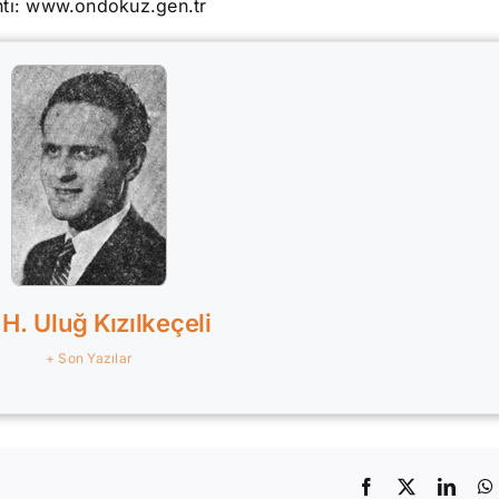
ntı: www.ondokuz.gen.tr
 H. Uluğ Kızılkeçeli
+ Son Yazılar
Facebook
X
Linke