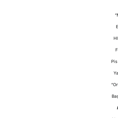
“
E
HI
F
Pis
Ya
“Or
Baş