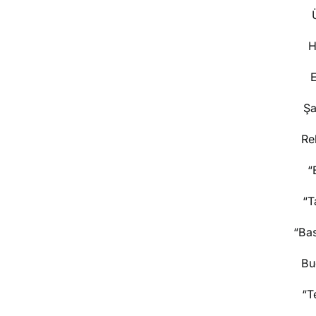
H
E
Şa
Re
“
“T
“Ba
Bu
“T