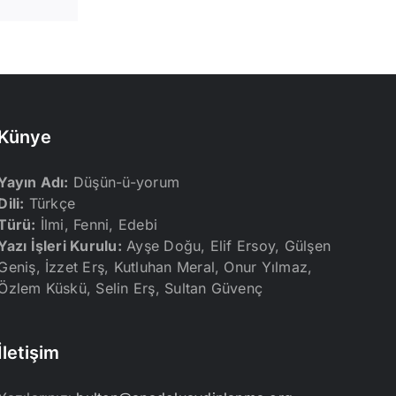
posta
Künye
Yayın Adı:
Düşün-ü-yorum
Dili:
Türkçe
Türü:
İlmi, Fenni, Edebi
Yazı İşleri Kurulu:
Ayşe Doğu, Elif Ersoy, Gülşen
Geniş, İzzet Erş, Kutluhan Meral, Onur Yılmaz,
Özlem Küskü, Selin Erş, Sultan Güvenç
İletişim