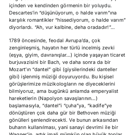
içinden ve kendinden görmenin bir yoluydu.
Descartes’in “düşünüyorum, o halde varım”ına
karşılık romantikler “hissediyorum, o halde varım”
diyorlardı. “Ah, vur kalbine, deha oradadır!”…
1789 öncesinde, feodal Avrupa’da, çok
zenginleşmiş, hayatın her türlü incelmiş zevki
(eşya, giyim, davranışlar…) içinde yaşayan ticaret
burjuvazisini bir Bach, ve daha sonra da bir
Mozart’ın “dantel” gibi (giysilerindeki danteller
gibi) işlenmiş müziği doyuruyordu. Bu kişisel
görüşlerimize müzikologların ne diyeceklerini
bilmiyoruz, ama bugünkü anlamda emperyalist
hareketlerin (Napolyon savaşlarının…)
başlamasıyla, “dantel”i “çuha”ya, “kadife”ye
dönüştüren çok daha gür bir Bethoven müziği
gönülleri şenlendirecekti. Ve bunun arkasından
buharın kullanılması, yani sanayi devrimi ile bir
Wagner’in, artık imali mümkün olan büyük toplar