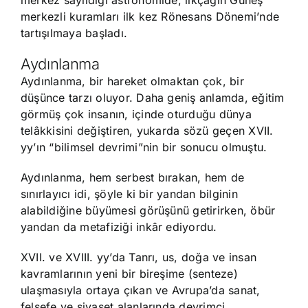
merkez sayıldığı astronomide, ilkçağın Güneş
merkezli kuramları ilk kez Rönesans Dönemi’nde
tartışılmaya başladı.
Aydınlanma
Aydınlanma, bir hareket olmaktan çok, bir
düşünce tarzı oluyor. Daha geniş anlamda, eğitim
görmüş çok insanın, içinde oturduğu dünya
telâkkisini değiştiren, yukarda sözü geçen XVII.
yy’ın “bilimsel devrimi”nin bir sonucu olmuştu.
Aydınlanma, hem serbest bırakan, hem de
sınırlayıcı idi, şöyle ki bir yandan bilginin
alabildiğine büyümesi görüşünü getirirken, öbür
yandan da metafiziği inkâr ediyordu.
XVII. ve XVIII. yy’da Tanrı, us, doğa ve insan
kavramlarının yeni bir bireşime (senteze)
ulaşmasıyla ortaya çıkan ve Avrupa’da sanat,
felsefe ve siyaset alanlarında devrimci