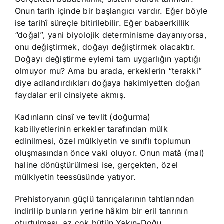
Onun tarih içinde bir başlangıcı vardır. Eğer böyle
ise tarihî süreçle bitirilebilir. Eğer babaerkillik
“doğal”, yani biyolojik determinisme dayanıyorsa,
onu değiştirmek, doğayı değiştirmek olacaktır.
Doğayı değiştirme eylemi tam uygarlığın yaptığı
olmuyor mu? Ama bu arada, erkeklerin “terakki”
diye adlandırdıkları doğaya hakimiyetten doğan
faydalar eril cinsiyete akmış.
Kadınların cinsî ve tevlit (doğurma)
kabiliyetlerinin erkekler tarafından mülk
edinilmesi, özel mülkiyetin ve sınıflı toplumun
oluşmasından önce vaki oluyor. Onun matâ (mal)
haline dönüştürülmesi ise, gerçekten, özel
mülkiyetin teessüsünde yatıyor.
Prehistoryanın güçlü tanrıçalarının tahtlarından
indirilip bunların yerine hâkim bir eril tanrının
oturtulması, az çok bütün Yakın-Doğu