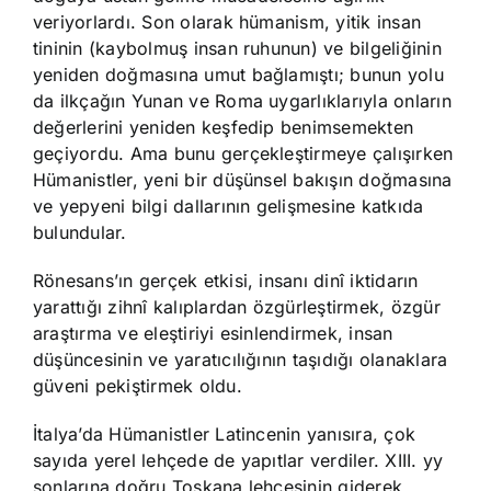
veriyorlardı. Son olarak hümanism, yitik insan
tininin (kaybolmuş insan ruhunun) ve bilgeliğinin
yeniden doğmasına umut bağlamıştı; bunun yolu
da ilkçağın Yunan ve Roma uygarlıklarıyla onların
değerlerini yeniden keşfedip benimsemekten
geçiyordu. Ama bunu gerçekleştirmeye çalışırken
Hümanistler, yeni bir düşünsel bakışın doğmasına
ve yepyeni bilgi dallarının gelişmesine katkıda
bulundular.
Rönesans’ın gerçek etkisi, insanı dinî iktidarın
yarattığı zihnî kalıplardan özgürleştirmek, özgür
araştırma ve eleştiriyi esinlendirmek, insan
düşüncesinin ve yaratıcılığının taşıdığı olanaklara
güveni pekiştirmek oldu.
İtalya’da Hümanistler Latincenin yanısıra, çok
sayıda yerel lehçede de yapıtlar verdiler. XIII. yy
sonlarına doğru Toskana lehçesinin giderek