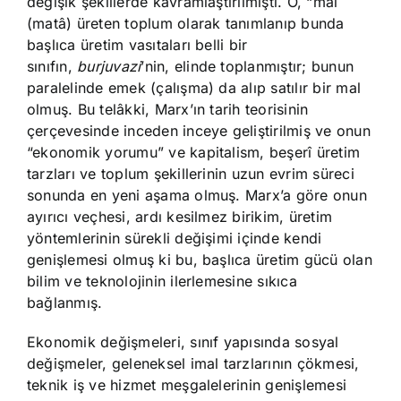
değişik şekillerde kavramlaştırılmıştı. O, “mal
(matâ) üreten toplum olarak tanımlanıp bunda
başlıca üretim vasıtaları belli bir
sınıfın,
burjuvazi
’nin, elinde toplanmıştır; bunun
paralelinde emek (çalışma) da alıp satılır bir mal
olmuş. Bu telâkki, Marx’ın tarih teorisinin
çerçevesinde inceden inceye geliştirilmiş ve onun
“ekonomik yorumu” ve kapitalism, beşerî üretim
tarzları ve toplum şekillerinin uzun evrim süreci
sonunda en yeni aşama olmuş. Marx’a göre onun
ayırıcı veçhesi, ardı kesilmez birikim, üretim
yöntemlerinin sürekli değişimi içinde kendi
genişlemesi olmuş ki bu, başlıca üretim gücü olan
bilim ve teknolojinin ilerlemesine sıkıca
bağlanmış.
Ekonomik değişmeleri, sınıf yapısında sosyal
değişmeler, geleneksel imal tarzlarının çökmesi,
teknik iş ve hizmet meşgalelerinin genişlemesi