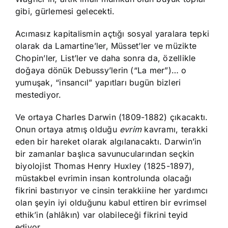
gibi, gürlemesi gelecekti.
Acımasız kapitalismin açtığı sosyal yaralara tepki
olarak da Lamartine’ler, Müsset’ler ve müzikte
Chopin’ler, List’ler ve daha sonra da, özellikle
doğaya dönük Debussy’lerin (“La mer”)… o
yumuşak, “insancıl” yapıtları bugün bizleri
mestediyor.
Ve ortaya Charles Darwin (1809-1882) çıkacaktı.
Onun ortaya atmış olduğu
evrim
kavramı, terakki
eden bir hareket olarak algılanacaktı. Darwin’in
bir zamanlar başlıca savunucularından seçkin
biyolojist Thomas Henry Huxley (1825-1897),
müstakbel evrimin insan kontrolunda olacağı
fikrini bastırıyor ve cinsin terakkiine her yardımcı
olan şeyin iyi olduğunu kabul ettiren bir evrimsel
ethik’in (ahlâkın) var olabileceği fikrini teyid
ediyor.