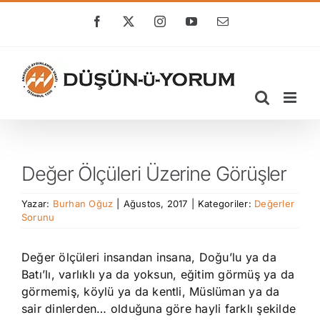
Skip
to
Facebook
X
Instagram
YouTube
E-
posta
content
Değer Ölçüleri Üzerine Görüşler
Yazar:
Burhan Oğuz
|
Ağustos, 2017
|
Kategoriler:
Değerler
Sorunu
Değer ölçüleri insandan insana, Doğu’lu ya da
Batı’lı, varlıklı ya da yoksun, eğitim görmüş ya da
görmemiş, köylü ya da kentli, Müslüman ya da
sair dinlerden… olduğuna göre hayli farklı şekilde