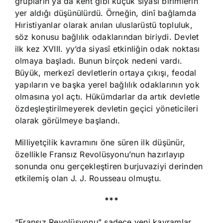
grupların ya da kent gibi küçük siyasî birimlerin
yer aldığı düşünülürdü. Örneğin, dinî bağlamda
Hıristiyanlar olarak anılan uluslarüstü topluluk,
söz konusu bağlılık odaklarından biriydi. Devlet
ilk kez XVIII. yy’da siyasî etkinliğin odak noktası
olmaya başladı. Bunun birçok nedeni vardı.
Büyük, merkezî devletlerin ortaya çıkışı, feodal
yapıların ve başka yerel bağlılık odaklarının yok
olmasına yol açtı. Hükümdarlar da artık devletle
özdeşleştirilmeyerek devletin geçici yöneticileri
olarak görülmeye başlandı.
Milliyetçilik kavramını öne süren ilk düşünür,
özellikle Fransız Revolüsyonu’nun hazırlayıp
sonunda onu gerçekleştiren burjuvaziyi derinden
etkilemiş olan J. J. Rousseau olmuştu.
***
“Fransız Revolüsyonu” sadece yeni kavramlar