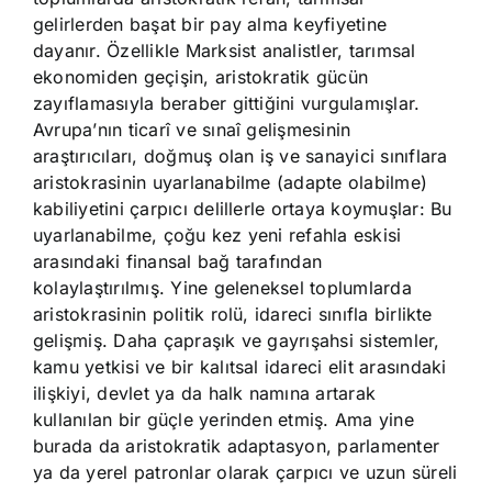
gelirlerden başat bir pay alma keyfiyetine
dayanır. Özellikle Marksist analistler, tarımsal
ekonomiden geçişin, aristokratik gücün
zayıflamasıyla beraber gittiğini vurgulamışlar.
Avrupa’nın ticarî ve sınaî gelişmesinin
araştırıcıları, doğmuş olan iş ve sanayici sınıflara
aristokrasinin uyarlanabilme (adapte olabilme)
kabiliyetini çarpıcı delillerle ortaya koymuşlar: Bu
uyarlanabilme, çoğu kez yeni refahla eskisi
arasındaki finansal bağ tarafından
kolaylaştırılmış. Yine geleneksel toplumlarda
aristokrasinin politik rolü, idareci sınıfla birlikte
gelişmiş. Daha çapraşık ve gayrışahsi sistemler,
kamu yetkisi ve bir kalıtsal idareci elit arasındaki
ilişkiyi, devlet ya da halk namına artarak
kullanılan bir güçle yerinden etmiş. Ama yine
burada da aristokratik adaptasyon, parlamenter
ya da yerel patronlar olarak çarpıcı ve uzun süreli