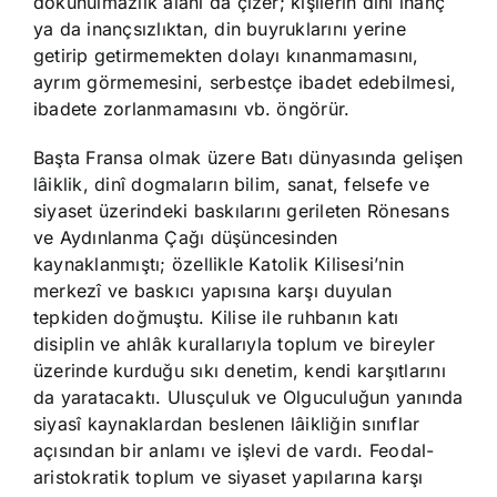
dokunulmazlık alanı da çizer; kişilerin dinî inanç
ya da inançsızlıktan, din buyruklarını yerine
getirip getirmemekten dolayı kınanmamasını,
ayrım görmemesini, serbestçe ibadet edebilmesi,
ibadete zorlanmamasını vb. öngörür.
Başta Fransa olmak üzere Batı dünyasında gelişen
lâiklik, dinî dogmaların bilim, sanat, felsefe ve
siyaset üzerindeki baskılarını gerileten Rönesans
ve Aydınlanma Çağı düşüncesinden
kaynaklanmıştı; özellikle Katolik Kilisesi’nin
merkezî ve baskıcı yapısına karşı duyulan
tepkiden doğmuştu. Kilise ile ruhbanın katı
disiplin ve ahlâk kurallarıyla toplum ve bireyler
üzerinde kurduğu sıkı denetim, kendi karşıtlarını
da yaratacaktı. Ulusçuluk ve Olguculuğun yanında
siyasî kaynaklardan beslenen lâikliğin sınıflar
açısından bir anlamı ve işlevi de vardı. Feodal-
aristokratik toplum ve siyaset yapılarına karşı