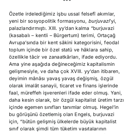
***
Özetle irdelediğimiz işbu ussal felsefî akımlar,
yeni bir sosyopolitik formasyonu,
burjuvazi
’yi,
palazlandırmıştı. XIII. yy’dan kalma “burjuvazi
(kasabalı – kentli – Bürgertum) terimi, Ortaçağ
Avrupa’sında bir kent sâkini kategorisini, feodal
toplum içinde bir özel statü ve hâklara sahip,
özellikle tâcir ve zanaatkârları, ifade ediyordu.
Ama yine aşağıda değineceğimiz kapitalismin
gelişmesiyle, ve daha çok XVIII. yy’dan itibaren,
deyimin mânâsı yavaş yavaş değişmiş, özgül
olarak imalât sanayii, ticaret ve finans işlerinde
faal, müreffeh işverenleri ifade eder olmuş. Yani,
daha kesin olarak, bir özgül kapitalist üretim tarzı
içinde egemen sınıfları tanımlar olmuş. Hegel’in
bu görüşünü özetlemiş olan Engels, burjuvazi
için, “bütün gelişmiş ülkelerde büyük kapitalist
sınıf olarak şimdi tüm tüketim vasıtalarının