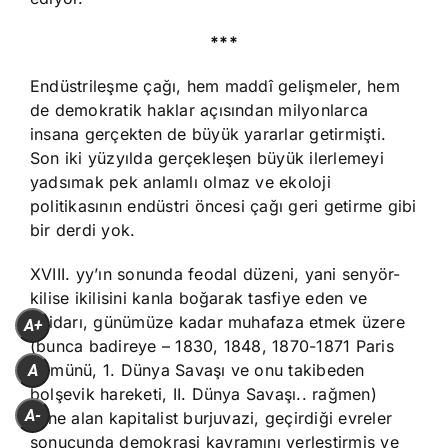
***
Endüstrileşme çağı, hem maddî gelişmeler, hem
de demokratik haklar açısından milyonlarca
insana gerçekten de büyük yararlar getirmişti.
Son iki yüzyılda gerçekleşen büyük ilerlemeyi
yadsımak pek anlamlı olmaz ve ekoloji
politikasının endüstri öncesi çağı geri getirme gibi
bir derdi yok.
XVIII. yy’ın sonunda feodal düzeni, yani senyör-
kilise ikilisini kanla boğarak tasfiye eden ve
iktidarı, günümüze kadar muhafaza etmek üzere
A+
(bunca badireye – 1830, 1848, 1870-1871 Paris
Komünü, 1. Dünya Savaşı ve onu takibeden
A
bolşevik hareketi, II. Dünya Savaşı.. rağmen)
A-
eline alan kapitalist burjuvazi, geçirdiği evreler
sonucunda demokrasi kavramını yerleştirmiş ve