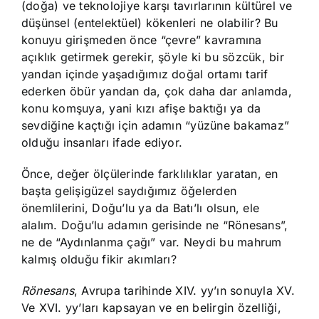
(doğa) ve teknolojiye karşı tavırlarının kültürel ve
düşünsel (entelektüel) kökenleri ne olabilir? Bu
konuyu girişmeden önce “çevre” kavramına
açıklık getirmek gerekir, şöyle ki bu sözcük, bir
yandan içinde yaşadığımız doğal ortamı tarif
ederken öbür yandan da, çok daha dar anlamda,
konu komşuya, yani kızı afişe baktığı ya da
sevdiğine kaçtığı için adamın “yüzüne bakamaz”
olduğu insanları ifade ediyor.
Önce, değer ölçülerinde farklılıklar yaratan, en
başta gelişigüzel saydığımız öğelerden
önemlilerini, Doğu’lu ya da Batı’lı olsun, ele
alalım. Doğu’lu adamın gerisinde ne “Rönesans”,
ne de “Aydınlanma çağı” var. Neydi bu mahrum
kalmış olduğu fikir akımları?
Rönesans
, Avrupa tarihinde XIV. yy’ın sonuyla XV.
Ve XVI. yy’ları kapsayan ve en belirgin özelliği,