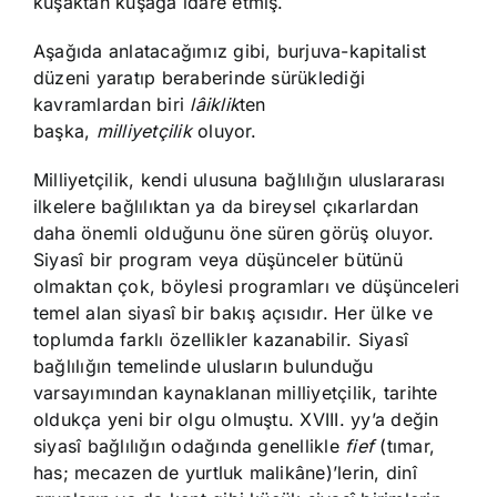
kuşaktan kuşağa idare etmiş.
Aşağıda anlatacağımız gibi, burjuva-kapitalist
düzeni yaratıp beraberinde sürüklediği
kavramlardan biri
lâiklik
ten
başka,
milliyetçilik
oluyor.
Milliyetçilik, kendi ulusuna bağlılığın uluslararası
ilkelere bağlılıktan ya da bireysel çıkarlardan
daha önemli olduğunu öne süren görüş oluyor.
Siyasî bir program veya düşünceler bütünü
olmaktan çok, böylesi programları ve düşünceleri
temel alan siyasî bir bakış açısıdır. Her ülke ve
toplumda farklı özellikler kazanabilir. Siyasî
bağlılığın temelinde ulusların bulunduğu
varsayımından kaynaklanan milliyetçilik, tarihte
oldukça yeni bir olgu olmuştu. XVIII. yy’a değin
siyasî bağlılığın odağında genellikle
fief
(tımar,
has; mecazen de yurtluk malikâne)’lerin, dinî