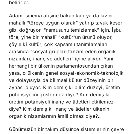
belirirler.
Adam, sinema afişine bakan karı ya da kızını
mahallî “töreye uygun olarak” yatırıp tavuk keser
gibi doğruyor, “namusunu temizlemek” için. İşbu
töre, yine bir mahallî “kültür”ün ürünü oluyor,
şöyle ki kültür, çok kapsamlı tanımlamaları
arasında “sosyal grupları tanzim eden organik
nizamları, inanç ve âdetleri” içine alıyor. Yani,
herhangi bir ülkenin parlamentosundan çıkan
yasa, o ülkenin genel sosyal-ekonomik-teknolojik
ve dolayısıyla da bilimsel kültür düzeyinin bir
aynası oluyor. Kim demiş ki bilim düzeyi, üretim
potansiyelini göstermez diye? Kim demiş ki
üretim potansiyeli inanç ve âdetleri etkilemez
diye? Kim demiş ki inanç ve âdetler ülkenin
organik nizamlarının âmili olmaz diye?..
Günümüzün bir takım düşünce sistemlerinin çevre