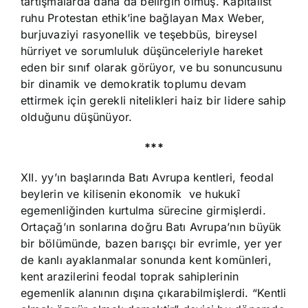
tartışmalarda daha da belirgin olmuş. Kapitalist
ruhu Protestan ethik’ine bağlayan Max Weber,
burjuvaziyi rasyonellik ve teşebbüs, bireysel
hürriyet ve sorumluluk düşünceleriyle hareket
eden bir sınıf olarak görüyor, ve bu sonuncusunu
bir dinamik ve demokratik toplumu devam
ettirmek için gerekli nitelikleri haiz bir lidere sahip
olduğunu düşünüyor.
***
XII. yy’ın başlarında Batı Avrupa kentleri, feodal
beylerin ve kilisenin ekonomik ve hukukî
egemenliğinden kurtulma sürecine girmişlerdi.
Ortaçağ’ın sonlarına doğru Batı Avrupa’nın büyük
bir bölümünde, bazen barışçı bir evrimle, yer yer
de kanlı ayaklanmalar sonunda kent komünleri,
kent arazilerini feodal toprak sahiplerinin
egemenlik alanının dışına çıkarabilmişlerdi. “Kentli