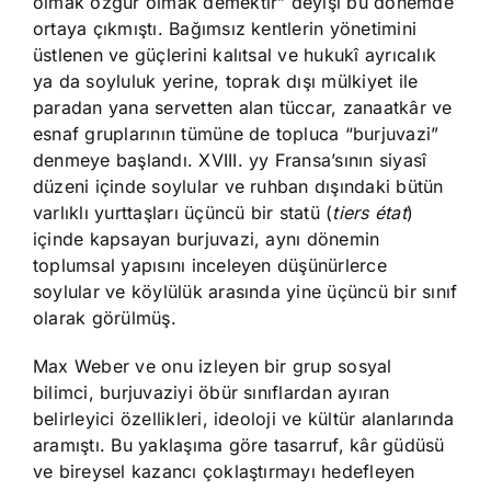
olmak özgür olmak demektir” deyişi bu dönemde
ortaya çıkmıştı. Bağımsız kentlerin yönetimini
üstlenen ve güçlerini kalıtsal ve hukukî ayrıcalık
ya da soyluluk yerine, toprak dışı mülkiyet ile
paradan yana servetten alan tüccar, zanaatkâr ve
esnaf gruplarının tümüne de topluca “burjuvazi”
denmeye başlandı. XVIII. yy Fransa’sının siyasî
düzeni içinde soylular ve ruhban dışındaki bütün
varlıklı yurttaşları üçüncü bir statü (
tiers état
)
içinde kapsayan burjuvazi, aynı dönemin
toplumsal yapısını inceleyen düşünürlerce
soylular ve köylülük arasında yine üçüncü bir sınıf
olarak görülmüş.
Max Weber ve onu izleyen bir grup sosyal
bilimci, burjuvaziyi öbür sınıflardan ayıran
belirleyici özellikleri, ideoloji ve kültür alanlarında
aramıştı. Bu yaklaşıma göre tasarruf, kâr güdüsü
ve bireysel kazancı çoklaştırmayı hedefleyen