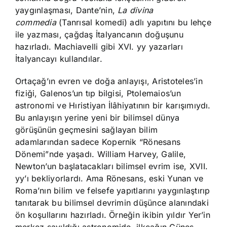
yaygınlaşması, Dante’nin,
La divina
commedia
(Tanrısal komedi) adlı yapıtını bu lehçe
ile yazması, çağdaş İtalyancanın doğuşunu
hazırladı. Machiavelli gibi XVI. yy yazarları
İtalyancayı kullandılar.
Ortaçağ’ın evren ve doğa anlayışı, Aristoteles’in
fiziği, Galenos’un tıp bilgisi, Ptolemaios’un
astronomi ve Hıristiyan İlâhiyatının bir karışımıydı.
Bu anlayışın yerine yeni bir bilimsel dünya
görüşünün geçmesini sağlayan bilim
adamlarından sadece Kopernik “Rönesans
Dönemi”nde yaşadı. William Harvey, Galile,
Newton’un başlatacakları bilimsel evrim ise, XVII.
yy’ı bekliyorlardı. Ama Rönesans, eski Yunan ve
Roma’nın bilim ve felsefe yapıtlarını yaygınlaştırıp
tanıtarak bu bilimsel devrimin düşünce alanındaki
ön koşullarını hazırladı. Örneğin ikibin yıldır Yer’in