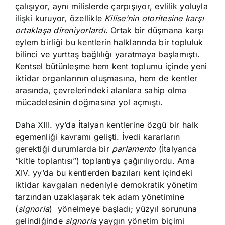
çalışıyor, aynı milislerde çarpışıyor, evlilik yoluyla
ilişki kuruyor, özellikle
Kilise’nin otoritesine karşı
ortaklaşa direniyorlardı
. Ortak bir düşmana karşı
eylem birliği bu kentlerin halklarında bir topluluk
bilinci ve yurttaş bağlılığı yaratmaya başlamıştı.
Kentsel bütünleşme hem kent toplumu içinde yeni
iktidar organlarının oluşmasına, hem de kentler
arasında, çevrelerindeki alanlara sahip olma
mücadelesinin doğmasına yol açmıştı.
Daha XIII. yy’da İtalyan kentlerine özgü bir halk
egemenliği kavramı gelişti. İvedi kararların
gerektiği durumlarda bir
parlamento
(İtalyanca
“kitle toplantısı”) toplantıya çağırılıyordu. Ama
XIV. yy’da bu kentlerden bazıları kent içindeki
iktidar kavgaları nedeniyle demokratik yönetim
tarzından uzaklaşarak tek adam yönetimine
(
signoria
) yönelmeye başladı; yüzyıl sorununa
gelindiğinde
signoria
yaygın yönetim biçimi