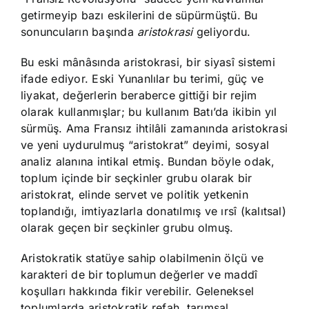
getirmeyip bazı eskilerini de süpürmüştü. Bu
sonuncuların başında
aristokrasi
geliyordu.
Bu eski mânâsında aristokrasi, bir siyasî sistemi
ifade ediyor. Eski Yunanlılar bu terimi, güç ve
liyakat, değerlerin beraberce gittiği bir rejim
olarak kullanmışlar; bu kullanım Batı’da ikibin yıl
sürmüş. Ama Fransız ihtilâli zamanında aristokrasi
ve yeni uydurulmuş “aristokrat” deyimi, sosyal
analiz alanına intikal etmiş. Bundan böyle odak,
toplum içinde bir seçkinler grubu olarak bir
aristokrat, elinde servet ve politik yetkenin
toplandığı, imtiyazlarla donatılmış ve ırsî (kalıtsal)
olarak geçen bir seçkinler grubu olmuş.
Aristokratik statüye sahip olabilmenin ölçü ve
karakteri de bir toplumun değerler ve maddî
koşulları hakkında fikir verebilir. Geleneksel
toplumlarda aristokratik refah, tarımsal