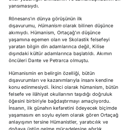
yansımasıydı.
Rönesans’ın dünya görüşünün ilk
dışavurumu,
Hümanism
olarak bilinen düşünce
akımıydı. Hümanism, Ortaçağ’ın düşünce
yaşamına egemen olan ve Skolastik felsefeyi
yaratan bilgin din adamlarınca değil, Kilise
dışındaki kültür adamlarınca başlatıldı. Akımın
öncüleri Dante ve Petrarca olmuştu.
Hümanismin en belirgin özelliği, bütün
dışavurumları ve kazanımlarıyla insanı kendine
konu edinmesiydi. İkinci olarak hümanism, bütün
felsefe ve ilâhiyat okullarının taşıdığı doğruluk
öğesini birbiriyle bağdaştırmayı amaçlıyordu.
İnsanın, ilk günahın kefaretini ödeyecek biçimde
yaşamasını en soylu eylem olarak gören Ortaçağ
anlayışının tersine Hümanistler, yaratıcılık ve
doğaya üstün gelme mücadelesine ağırlık