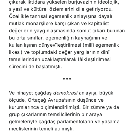
çıkarak iktidara yükselen burjuvazinin ideolojik,
siyasî ve kültürel özlemlerini dile getiriyordu.
Özellikle tanrısal egemenlik anlayışına dayalı
mutlak monarşilere karşı çıkan ve kapitalist
değerlerin yaygınlaşmasında somut çıkarı bulunan
bu orta sınıflar, egemenliğin kaynağının ve
kullanılışının dünyevîleştirilmesi (millî egemenlik
ilkesi) ve toplumdaki değer yargılarının dinî
temellerinden uzaklaştırılarak lâikleştirilmesi
sürecini de başlatmıştı.
***
Ve nihayet çağdaş
demokrasi
anlayışı, büyük
ölçüde, Ortaçağ Avrupa’sının düşünce ve
kurumlarınca biçimlendirilmişti. Bir zümre ya da
grup çıkarlarının temsilcilerinin bir araya
gelmeleriyle çağdaş parlamentoların ve yasama
meclislerinin temeli atılmıştı.