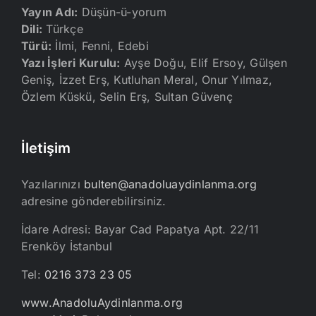
Yayın Adı:
Düşün-ü-yorum
Dili:
Türkçe
Türü:
İlmi, Fenni, Edebi
Yazı İşleri Kurulu:
Ayşe Doğu, Elif Ersoy, Gülşen
Geniş, İzzet Erş, Kutluhan Meral, Onur Yılmaz,
Özlem Küskü, Selin Erş, Sultan Güvenç
İletişim
Yazılarınızı
bulten@anadoluaydinlanma.org
adresine gönderebilirsiniz.
İdare Adresi: Bayar Cad Papatya Apt. 22/11
Erenköy İstanbul
Tel:
0216 373 23 05
www.AnadoluAydinlanma.org