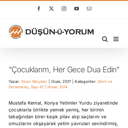
Skip
to
Facebook
X
Instagram
YouTube
E-
posta
content
“Çocuklarım, Her Gece Dua Edin”
Yazar:
Sinan Meydan
|
Ocak, 2017
|
Kategoriler:
Alıntı ve
Derlemeler
,
Sayı 47 | Nisan 2014
Mustafa Kemal, Konya Yetimler Yurdu ziyaretinde
çocuklarla birlikte yemek yemiş, her birinin
tabağından birer kaşık pilav alıp saçlarını ve
omuzlarını okşayarak yetim yavruları sevindirmiş,