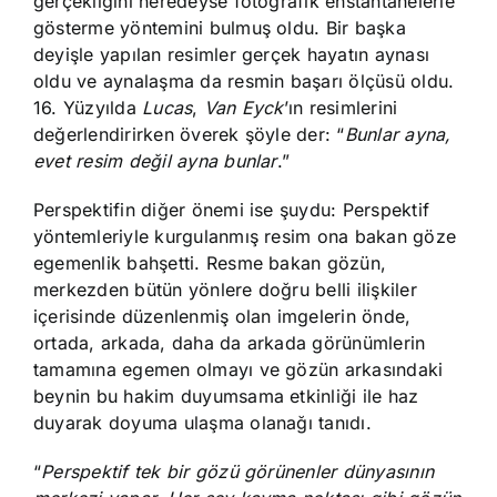
gerçekliğini neredeyse fotografik enstantanelerle
gösterme yöntemini bulmuş oldu. Bir başka
deyişle yapılan resimler gerçek hayatın aynası
oldu ve aynalaşma da resmin başarı ölçüsü oldu.
16. Yüzyılda
Lucas
,
Van Eyck
’ın resimlerini
değerlendirirken överek şöyle der: “
Bunlar ayna,
evet resim değil ayna bunlar
.”
Perspektifin diğer önemi ise şuydu: Perspektif
yöntemleriyle kurgulanmış resim ona bakan göze
egemenlik bahşetti. Resme bakan gözün,
merkezden bütün yönlere doğru belli ilişkiler
içerisinde düzenlenmiş olan imgelerin önde,
ortada, arkada, daha da arkada görünümlerin
tamamına egemen olmayı ve gözün arkasındaki
beynin bu hakim duyumsama etkinliği ile haz
duyarak doyuma ulaşma olanağı tanıdı.
“
Perspektif tek bir gözü görünenler dünyasının