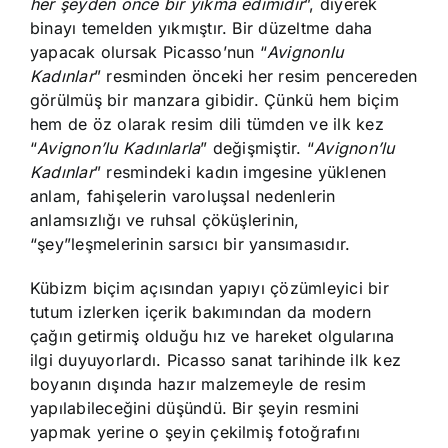
her şeyden önce bir yıkma edimidir
”, diyerek
binayı temelden yıkmıştır. Bir düzeltme daha
yapacak olursak Picasso’nun “
Avignonlu
Kadınlar
” resminden önceki her resim pencereden
görülmüş bir manzara gibidir. Çünkü hem biçim
hem de öz olarak resim dili tümden ve ilk kez
“
Avignon’lu Kadınlarla
” değişmiştir. “
Avignon’lu
Kadınlar
” resmindeki kadın imgesine yüklenen
anlam, fahişelerin varoluşsal nedenlerin
anlamsızlığı ve ruhsal çöküşlerinin,
“şey”leşmelerinin sarsıcı bir yansımasıdır.
Kübizm biçim açısından yapıyı çözümleyici bir
tutum izlerken içerik bakımından da modern
çağın getirmiş olduğu hız ve hareket olgularına
ilgi duyuyorlardı. Picasso sanat tarihinde ilk kez
boyanın dışında hazır malzemeyle de resim
yapılabileceğini düşündü. Bir şeyin resmini
yapmak yerine o şeyin çekilmiş fotoğrafını