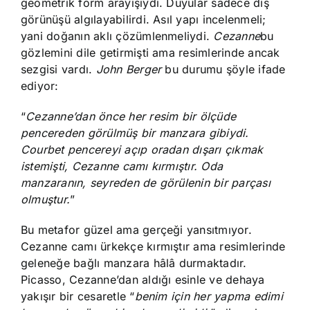
geometrik form arayışıydı. Duyular sadece dış
görünüşü algılayabilirdi. Asıl yapı incelenmeli;
yani doğanın aklı çözümlenmeliydi.
Cezanne
bu
gözlemini dile getirmişti ama resimlerinde ancak
sezgisi vardı.
John Berger
bu durumu şöyle ifade
ediyor:
“
Cezanne’dan önce her resim bir ölçüde
pencereden görülmüş bir manzara gibiydi.
Courbet pencereyi açıp oradan dışarı çıkmak
istemişti, Cezanne camı kırmıştır. Oda
manzaranın, seyreden de görülenin bir parçası
olmuştur.
”
Bu metafor güzel ama gerçeği yansıtmıyor.
Cezanne camı ürkekçe kırmıştır ama resimlerinde
geleneğe bağlı manzara hâlâ durmaktadır.
Picasso, Cezanne’dan aldığı esinle ve dehaya
yakışır bir cesaretle “
benim için her yapma edimi