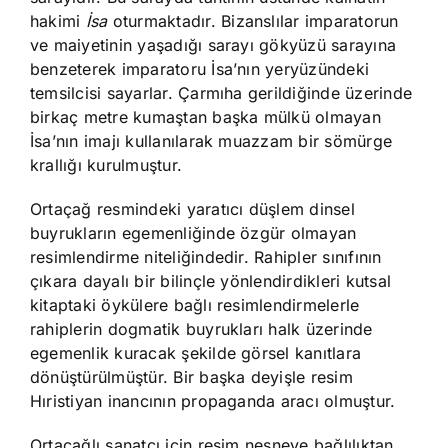
hakimi
İsa
oturmaktadır. Bizanslılar imparatorun
ve maiyetinin yaşadığı sarayı gökyüzü sarayına
benzeterek imparatoru İsa’nın yeryüzündeki
temsilcisi sayarlar. Çarmıha gerildiğinde üzerinde
birkaç metre kumaştan başka mülkü olmayan
İsa’nın imajı kullanılarak muazzam bir sömürge
krallığı kurulmuştur.
Ortaçağ resmindeki yaratıcı düşlem dinsel
buyrukların egemenliğinde özgür olmayan
resimlendirme niteliğindedir. Rahipler sınıfının
çıkara dayalı bir bilinçle yönlendirdikleri kutsal
kitaptaki öykülere bağlı resimlendirmelerle
rahiplerin dogmatik buyrukları halk üzerinde
egemenlik kuracak şekilde görsel kanıtlara
dönüştürülmüştür. Bir başka deyişle resim
Hıristiyan inancının propaganda aracı olmuştur.
Ortaçağlı sanatçı için resim nesneye bağlılıktan