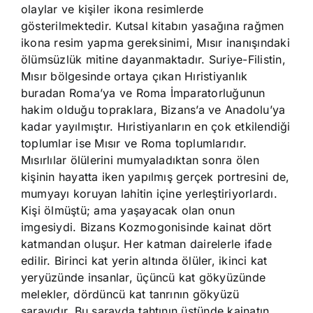
olaylar ve kişiler ikona resimlerde
gösterilmektedir. Kutsal kitabın yasağına rağmen
ikona resim yapma gereksinimi, Mısır inanışındaki
ölümsüzlük mitine dayanmaktadır. Suriye-Filistin,
Mısır bölgesinde ortaya çıkan Hıristiyanlık
buradan Roma’ya ve Roma İmparatorluğunun
hakim olduğu topraklara, Bizans’a ve Anadolu’ya
kadar yayılmıştır. Hıristiyanların en çok etkilendiği
toplumlar ise Mısır ve Roma toplumlarıdır.
Mısırlılar ölülerini mumyaladıktan sonra ölen
kişinin hayatta iken yapılmış gerçek portresini de,
mumyayı koruyan lahitin içine yerleştiriyorlardı.
Kişi ölmüştü; ama yaşayacak olan onun
imgesiydi. Bizans Kozmogonisinde kainat dört
katmandan oluşur. Her katman dairelerle ifade
edilir. Birinci kat yerin altında ölüler, ikinci kat
yeryüzünde insanlar, üçüncü kat gökyüzünde
melekler, dördüncü kat tanrının gökyüzü
sarayıdır. Bu sarayda tahtının üstünde kainatın