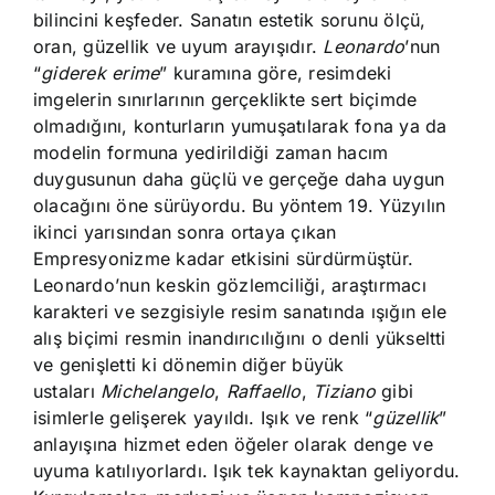
bilincini keşfeder. Sanatın estetik sorunu ölçü,
oran, güzellik ve uyum arayışıdır.
Leonardo
’nun
“
giderek erime
” kuramına göre, resimdeki
imgelerin sınırlarının gerçeklikte sert biçimde
olmadığını, konturların yumuşatılarak fona ya da
modelin formuna yedirildiği zaman hacım
duygusunun daha güçlü ve gerçeğe daha uygun
olacağını öne sürüyordu. Bu yöntem 19. Yüzyılın
ikinci yarısından sonra ortaya çıkan
Empresyonizme kadar etkisini sürdürmüştür.
Leonardo’nun keskin gözlemciliği, araştırmacı
karakteri ve sezgisiyle resim sanatında ışığın ele
alış biçimi resmin inandırıcılığını o denli yükseltti
ve genişletti ki dönemin diğer büyük
ustaları
Michelangelo
,
Raffaello
,
Tiziano
gibi
isimlerle gelişerek yayıldı. Işık ve renk “
güzellik
”
anlayışına hizmet eden öğeler olarak denge ve
uyuma katılıyorlardı. Işık tek kaynaktan geliyordu.