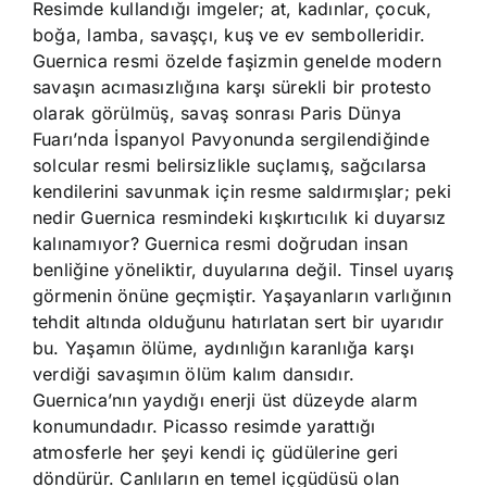
Resimde kullandığı imgeler; at, kadınlar, çocuk,
boğa, lamba, savaşçı, kuş ve ev sembolleridir.
Guernica resmi özelde faşizmin genelde modern
savaşın acımasızlığına karşı sürekli bir protesto
olarak görülmüş, savaş sonrası Paris Dünya
Fuarı’nda İspanyol Pavyonunda sergilendiğinde
solcular resmi belirsizlikle suçlamış, sağcılarsa
kendilerini savunmak için resme saldırmışlar; peki
nedir Guernica resmindeki kışkırtıcılık ki duyarsız
kalınamıyor? Guernica resmi doğrudan insan
benliğine yöneliktir, duyularına değil. Tinsel uyarış
görmenin önüne geçmiştir. Yaşayanların varlığının
tehdit altında olduğunu hatırlatan sert bir uyarıdır
bu. Yaşamın ölüme, aydınlığın karanlığa karşı
verdiği savaşımın ölüm kalım dansıdır.
Guernica’nın yaydığı enerji üst düzeyde alarm
konumundadır. Picasso resimde yarattığı
atmosferle her şeyi kendi iç güdülerine geri
döndürür. Canlıların en temel içgüdüsü olan