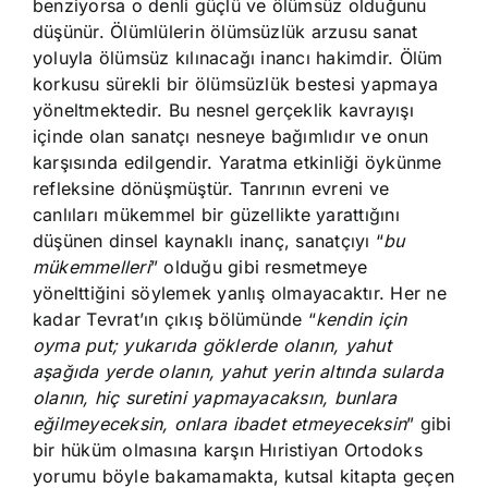
benziyorsa o denli güçlü ve ölümsüz olduğunu
düşünür. Ölümlülerin ölümsüzlük arzusu sanat
yoluyla ölümsüz kılınacağı inancı hakimdir. Ölüm
korkusu sürekli bir ölümsüzlük bestesi yapmaya
yöneltmektedir. Bu nesnel gerçeklik kavrayışı
içinde olan sanatçı nesneye bağımlıdır ve onun
karşısında edilgendir. Yaratma etkinliği öykünme
refleksine dönüşmüştür. Tanrının evreni ve
canlıları mükemmel bir güzellikte yarattığını
düşünen dinsel kaynaklı inanç, sanatçıyı “
bu
mükemmelleri
” olduğu gibi resmetmeye
yönelttiğini söylemek yanlış olmayacaktır. Her ne
kadar Tevrat’ın çıkış bölümünde “
kendin için
oyma put; yukarıda göklerde olanın, yahut
aşağıda yerde olanın, yahut yerin altında sularda
olanın, hiç suretini yapmayacaksın, bunlara
eğilmeyeceksin, onlara ibadet etmeyeceksin
” gibi
bir hüküm olmasına karşın Hıristiyan Ortodoks
yorumu böyle bakamamakta, kutsal kitapta geçen