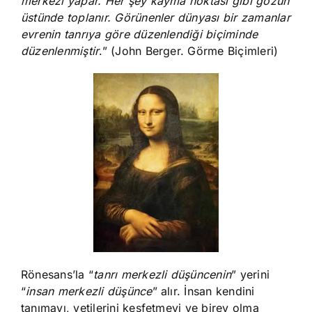
merkezi yapar. Her şey kayma noktası gibi gözün
üstünde toplanır. Görünenler dünyası bir zamanlar
evrenin tanrıya göre düzenlendiği biçiminde
düzenlenmiştir
.” (John Berger. Görme Biçimleri)
Rönesans’la “
tanrı merkezli düşüncenin
” yerini
“
insan merkezli düşünce
” alır. İnsan kendini
tanımayı, yetilerini keşfetmeyi ve birey olma