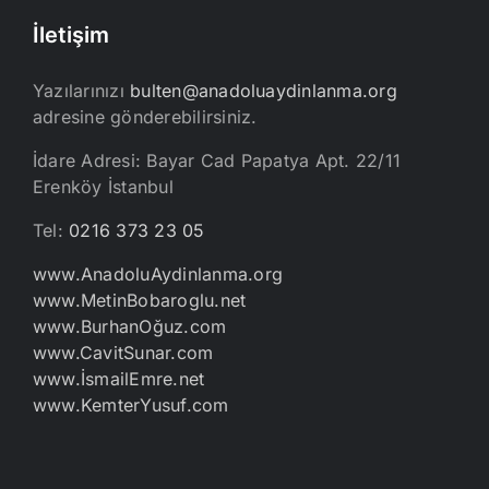
İletişim
Yazılarınızı
bulten@anadoluaydinlanma.org
adresine gönderebilirsiniz.
İdare Adresi: Bayar Cad Papatya Apt. 22/11
Erenköy İstanbul
Tel:
0216 373 23 05
www.AnadoluAydinlanma.org
www.MetinBobaroglu.net
www.BurhanOğuz.com
www.CavitSunar.com
www.İsmailEmre.net
www.KemterYusuf.com