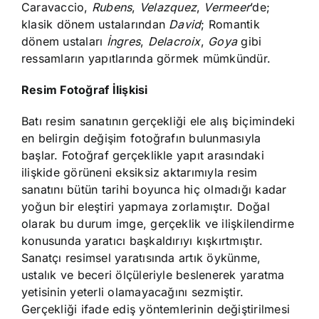
Caravaccio,
Rubens
,
Velazquez
,
Vermeer
’de;
klasik dönem ustalarından
David
; Romantik
dönem ustaları
İngres
,
Delacroix
,
Goya
gibi
ressamların yapıtlarında görmek mümkündür.
Resim Fotoğraf İlişkisi
Batı resim sanatının gerçekliği ele alış biçimindeki
en belirgin değişim fotoğrafın bulunmasıyla
başlar. Fotoğraf gerçeklikle yapıt arasındaki
ilişkide görüneni eksiksiz aktarımıyla resim
sanatını bütün tarihi boyunca hiç olmadığı kadar
yoğun bir eleştiri yapmaya zorlamıştır. Doğal
olarak bu durum imge, gerçeklik ve ilişkilendirme
konusunda yaratıcı başkaldırıyı kışkırtmıştır.
Sanatçı resimsel yaratısında artık öykünme,
ustalık ve beceri ölçüleriyle beslenerek yaratma
yetisinin yeterli olamayacağını sezmiştir.
Gerçekliği ifade ediş yöntemlerinin değiştirilmesi