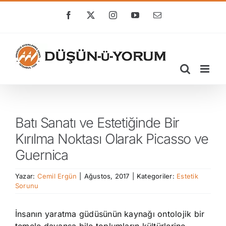
Skip
to
Facebook
X
Instagram
YouTube
E-
posta
content
Batı Sanatı ve Estetiğinde Bir
Kırılma Noktası Olarak Picasso ve
Guernica
Yazar:
Cemil Ergün
|
Ağustos, 2017
|
Kategoriler:
Estetik
Sorunu
İnsanın yaratma güdüsünün kaynağı ontolojik bir