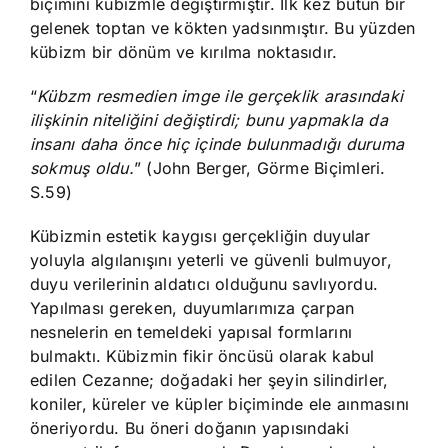
biçimini kübizmle değiştirmiştir. İlk kez bütün bir
gelenek toptan ve kökten yadsınmıştır. Bu yüzden
kübizm bir dönüm ve kırılma noktasıdır.
“
Kübzm resmedien imge ile gerçeklik arasındaki
ilişkinin niteliğini değiştirdi; bunu yapmakla da
insanı daha önce hiç içinde bulunmadığı duruma
sokmuş oldu.
” (John Berger, Görme Biçimleri.
S.59)
Kübizmin estetik kaygısı gerçekliğin duyular
yoluyla algılanışını yeterli ve güvenli bulmuyor,
duyu verilerinin aldatıcı olduğunu savlıyordu.
Yapılması gereken, duyumlarımıza çarpan
nesnelerin en temeldeki yapısal formlarını
bulmaktı. Kübizmin fikir öncüsü olarak kabul
edilen Cezanne; doğadaki her şeyin silindirler,
koniler, küreler ve küpler biçiminde ele aınmasını
öneriyordu. Bu öneri doğanın yapısındaki