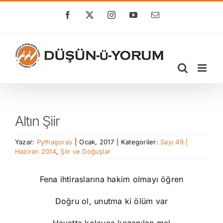
Skip
to
Facebook
X
Instagram
YouTube
E-
posta
content
Altın Şiir
Yazar:
Pythagoras
|
Ocak, 2017
|
Kategoriler:
Sayı 49 |
Haziran 2014
,
Şiir ve Doğuşlar
Fena ihtiraslarına hakim olmayı öğren
Doğru ol, unutma ki ölüm var