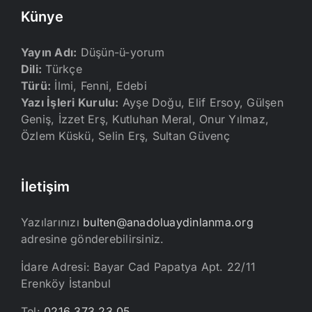
Künye
Yayın Adı:
Düşün-ü-yorum
Dili:
Türkçe
Türü:
İlmi, Fenni, Edebi
Yazı İşleri Kurulu:
Ayşe Doğu, Elif Ersoy, Gülşen
Geniş, İzzet Erş, Kutluhan Meral, Onur Yılmaz,
Özlem Küskü, Selin Erş, Sultan Güvenç
İletişim
Yazılarınızı
bulten@anadoluaydinlanma.org
adresine gönderebilirsiniz.
İdare Adresi: Bayar Cad Papatya Apt. 22/11
Erenköy İstanbul
Tel:
0216 373 23 05