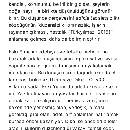
kendisi, korunumu, belirli bir gidişat, şeylerin
doğal seyri ile birlikte düşünüldüğünü görünür
kılar. Bu düşünce çerçevesini
adikia
(adaletsizlik)
sözcüğünün “düzensizlik, oransızlık, işlerin
rayından çıkması, hastalık (Türkyılmaz, 2015)”
anlamına gelmesi daha da belirginleştirir.
Eski Yunanın edebiyat ve felsefe metinlerine
bakarak adalet düşüncesinin toplumsal ve siyasal
yapı ile paralel giden dönüşümünü yakalamak
mümkündür. Bu dönüşümün odağında iki adalet
tanrıçası bulunur: Themis ve Dike. İ.Ö. 500
yıllarına kadar Eski Yunan’da aile hukuku geçerli
idi. Yazılı olmayan bu yasalar Themis’in yasaları
olarak kabul ediliyordu. Themis sözcüğünün
kökeninde yerleşmiş olan, yerleşik, olması
gerektiği gibi olan, adet, örf anlamları hatırlamak
burada önem kazanıyor. Dike ise önceleri aileler
arası ilişkilerin düzenlendiği yasayı temsil eder.