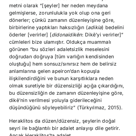
metni olarak “[şeyler] her neden meydana
gelmişlerse, zorunlulukla yok olup ona geri
dönerler; çünkü zamanın düzenleyişine göre,
birbirlerine yaptıkları haksızlığın (
adikia
) bedelini
öderler [verirler] [
didonaidikēn
: Dikē’yi verirler]”
cümleleri bize ulamıştır. Oldukça muammalı
görünen “bu sözleri adaletsizlik meselesini
doğrudan doğruya [tüm varlığın kendisinden
oluştuğu] hem sonsuz/sınırsız hem de belirsiz
anlamlarına gelen apeiron’dan kopuşla
ilişkilendirdiğini ve bunun karşıtlıklara neden
olmak suretiyle bir düzensizliği açığa çıkardığını,
bu düzensizliğin de zamanın düzenleyişine göre,
dikē’nin verilmesi yoluyla giderileceğini
düşündüğünü söyleyebiliriz” (Türkyılmaz, 2015).
Heraklitos da düzen/düzensiz, şeylerin doğal
seyri ile bağlantılı bir adalet anlayışı dile getirir.
Ancak Heraklitos’ta adalet