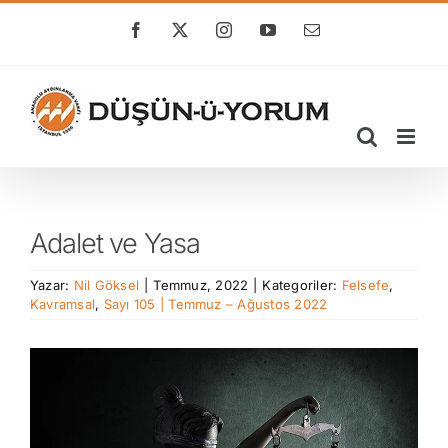
Skip
to
Facebook
X
Instagram
YouTube
E-
posta
content
Adalet ve Yasa
Yazar:
Nil Göksel
|
Temmuz, 2022
|
Kategoriler:
Felsefe
,
Kavramsal
,
Sayı 105 | Temmuz – Ağustos 2022