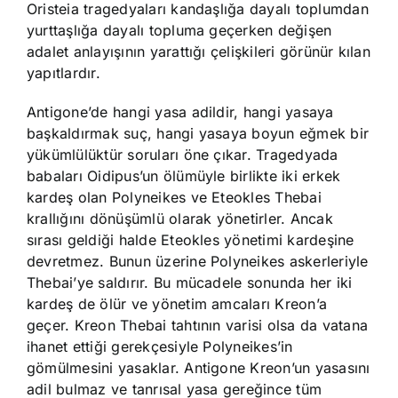
Oristeia tragedyaları kandaşlığa dayalı toplumdan
yurttaşlığa dayalı topluma geçerken değişen
adalet anlayışının yarattığı çelişkileri görünür kılan
yapıtlardır.
Antigone’de hangi yasa adildir, hangi yasaya
başkaldırmak suç, hangi yasaya boyun eğmek bir
yükümlülüktür soruları öne çıkar. Tragedyada
babaları Oidipus’un ölümüyle birlikte iki erkek
kardeş olan Polyneikes ve Eteokles Thebai
krallığını dönüşümlü olarak yönetirler. Ancak
sırası geldiği halde Eteokles yönetimi kardeşine
devretmez. Bunun üzerine Polyneikes askerleriyle
Thebai’ye saldırır. Bu mücadele sonunda her iki
kardeş de ölür ve yönetim amcaları Kreon’a
geçer. Kreon Thebai tahtının varisi olsa da vatana
ihanet ettiği gerekçesiyle Polyneikes’in
gömülmesini yasaklar. Antigone Kreon’un yasasını
adil bulmaz ve tanrısal yasa gereğince tüm