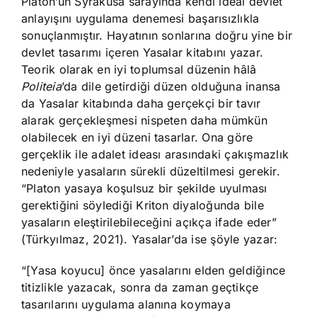
Platon’un Syrakusa sarayında kendi ideal devlet
anlayışını uygulama denemesi başarısızlıkla
sonuçlanmıştır. Hayatının sonlarına doğru yine bir
devlet tasarımı içeren Yasalar kitabını yazar.
Teorik olarak en iyi toplumsal düzenin hâlâ
Politeia
’da dile getirdiği düzen olduğuna inansa
da Yasalar kitabında daha gerçekçi bir tavır
alarak gerçekleşmesi nispeten daha mümkün
olabilecek en iyi düzeni tasarlar. Ona göre
gerçeklik ile adalet ideası arasındaki çakışmazlık
nedeniyle yasaların sürekli düzeltilmesi gerekir.
“Platon yasaya koşulsuz bir şekilde uyulması
gerektiğini söylediği Kriton diyaloğunda bile
yasaların eleştirilebileceğini açıkça ifade eder”
(Türkyılmaz, 2021). Yasalar’da ise şöyle yazar:
“[Yasa koyucu] önce yasalarını elden geldiğince
titizlikle yazacak, sonra da zaman geçtikçe
tasarılarını uygulama alanına koymaya