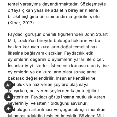
temel varsayıma dayandırmaktadır. Sözleşmeyle
ortaya çıkan yasa ile adaletin bireylerin eline
bırakılmışlığına bir sınırlandırma getirilmiş olur
(Kibar, 2017).
Faydacı görüşün önemli figürlerinden John Stuart
Mill, Locke’un bireyde bulduğu hakların ve bu
hakları koruyan kuralların doğal temelini haz
ilkesine bağlayarak açıklar. Faydacılık etik
eylemlerin değerini o eylemlerin yararı ile ölçer.
İnsanlar iyiyi isterler. İstemenin konusu olan iyi ise
eylemlerin ya da kuralların olası sonuçlarına
bakarak değerlendirilir. İnsanlar kendilerine
mutluluk ve haz veren şeylere ulaşmaya
A+
çalışırken, acı veren şeylerden kaçma eğilimi
A
gösterirler. Faydacı görüş insana mutluluk veren
şeylerin iyi ve istenir olduğunu savunur.
A-
Mutluluğun arttırılması ve çoğunluk için mümkün
kılınması adaletin tesis edilmesidir. Böylece Mill,