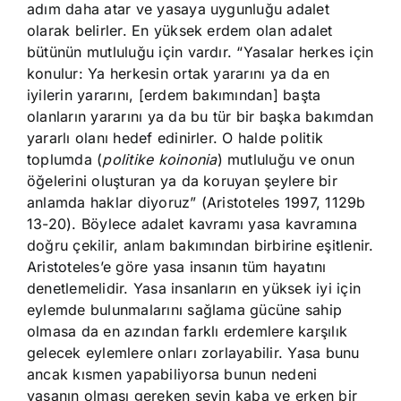
adım daha atar ve yasaya uygunluğu adalet
olarak belirler. En yüksek erdem olan adalet
bütünün mutluluğu için vardır. “Yasalar herkes için
konulur: Ya herkesin ortak yararını ya da en
iyilerin yararını, [erdem bakımından] başta
olanların yararını ya da bu tür bir başka bakımdan
yararlı olanı hedef edinirler. O halde politik
toplumda (
politike koinonia
) mutluluğu ve onun
öğelerini oluşturan ya da koruyan şeylere bir
anlamda haklar diyoruz” (Aristoteles 1997, 1129b
13-20). Böylece adalet kavramı yasa kavramına
doğru çekilir, anlam bakımından birbirine eşitlenir.
Aristoteles’e göre yasa insanın tüm hayatını
denetlemelidir. Yasa insanların en yüksek iyi için
eylemde bulunmalarını sağlama gücüne sahip
olmasa da en azından farklı erdemlere karşılık
gelecek eylemlere onları zorlayabilir. Yasa bunu
ancak kısmen yapabiliyorsa bunun nedeni
yasanın olması gereken şeyin kaba ve erken bir