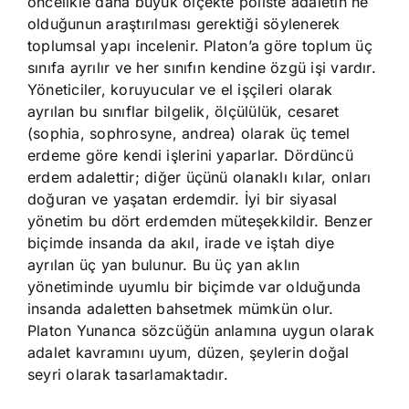
öncelikle daha büyük ölçekte poliste adaletin ne
olduğunun araştırılması gerektiği söylenerek
toplumsal yapı incelenir. Platon’a göre toplum üç
sınıfa ayrılır ve her sınıfın kendine özgü işi vardır.
Yöneticiler, koruyucular ve el işçileri olarak
ayrılan bu sınıflar bilgelik, ölçülülük, cesaret
(sophia, sophrosyne, andrea) olarak üç temel
erdeme göre kendi işlerini yaparlar. Dördüncü
erdem adalettir; diğer üçünü olanaklı kılar, onları
doğuran ve yaşatan erdemdir. İyi bir siyasal
yönetim bu dört erdemden müteşekkildir. Benzer
biçimde insanda da akıl, irade ve iştah diye
ayrılan üç yan bulunur. Bu üç yan aklın
yönetiminde uyumlu bir biçimde var olduğunda
insanda adaletten bahsetmek mümkün olur.
Platon Yunanca sözcüğün anlamına uygun olarak
adalet kavramını uyum, düzen, şeylerin doğal
seyri olarak tasarlamaktadır.