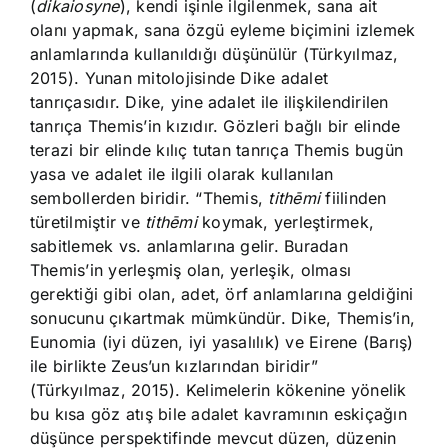
(
dikaiosyne
), kendi işinle ilgilenmek, sana ait
olanı yapmak, sana özgü eyleme biçimini izlemek
anlamlarında kullanıldığı düşünülür (Türkyılmaz,
2015). Yunan mitolojisinde Dike adalet
tanrıçasıdır. Dike, yine adalet ile ilişkilendirilen
tanrıça Themis’in kızıdır. Gözleri bağlı bir elinde
terazi bir elinde kılıç tutan tanrıça Themis bugün
yasa ve adalet ile ilgili olarak kullanılan
sembollerden biridir. “Themis,
tithēmi
fiilinden
türetilmiştir ve
tithēmi
koymak, yerleştirmek,
sabitlemek vs. anlamlarına gelir. Buradan
Themis’in yerleşmiş olan, yerleşik, olması
gerektiği gibi olan, adet, örf anlamlarına geldiğini
sonucunu çıkartmak mümkündür. Dike, Themis’in,
Eunomia (iyi düzen, iyi yasalılık) ve Eirene (Barış)
ile birlikte Zeus’un kızlarından biridir”
(Türkyılmaz, 2015). Kelimelerin kökenine yönelik
bu kısa göz atış bile adalet kavramının eskiçağın
düşünce perspektifinde mevcut düzen, düzenin