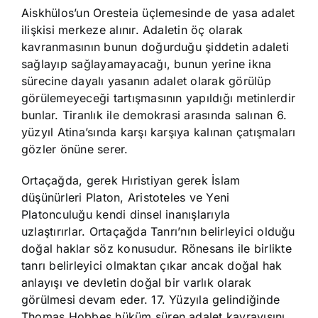
Aiskhülos’un Oresteia üçlemesinde de yasa adalet
ilişkisi merkeze alınır. Adaletin öç olarak
kavranmasının bunun doğurduğu şiddetin adaleti
sağlayıp sağlayamayacağı, bunun yerine ikna
sürecine dayalı yasanın adalet olarak görülüp
görülemeyeceği tartışmasının yapıldığı metinlerdir
bunlar. Tiranlık ile demokrasi arasında salınan 6.
yüzyıl Atina’sında karşı karşıya kalınan çatışmaları
gözler önüne serer.
Ortaçağda, gerek Hıristiyan gerek İslam
düşünürleri Platon, Aristoteles ve Yeni
Platonculuğu kendi dinsel inanışlarıyla
uzlaştırırlar. Ortaçağda Tanrı’nın belirleyici olduğu
doğal haklar söz konusudur. Rönesans ile birlikte
tanrı belirleyici olmaktan çıkar ancak doğal hak
anlayışı ve devletin doğal bir varlık olarak
görülmesi devam eder. 17. Yüzyıla gelindiğinde
Thomas Hobbes hüküm süren adalet kavrayışını