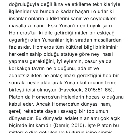
doğruluğuyla değil ikna ve etkileme teknikleriyle
ilgilenirler ve bunda o kadar başarılı olurlar ki
insanlar onların bildiklerini sanır ve söyledikleri
masallara inanır. Eski Yunan’ın en büyük şairi
Homeros’tur ki dile getirdiği mitler bir eskiçağ
uygarlığı olan Yunanlılar için sıradan masallardan
fazlasıdır. Homeros tüm kültürel bilgi birikimini;
herkesin sahip olduğu statüye göre neyi nasıl
yapması gerektiğini, iyi eylemin, cesur ya da
korkakça tavrın ne olduğunu, adalet ve
adaletsizlikten ne anlaşılması gerektiğini hep bir
sonraki nesle aktararak Yunan kültürünün temel
birleştiricisi olmuştur (Havelock, 2015:51-65).
Platon da Homeros’un Helenlerin hocası olduğunu
kabul eder. Ancak Homeros’un dünyası nam,
şeref, rekabete dayalı savaşçı bir toplumun
dünyasıdır. Bu dünyada adaletin anlamı çok açık
biçimde intikamdır (Demir, 2010). İşte Platon bu
mitlerde dile getirilen ve kültürün içine sinmiş