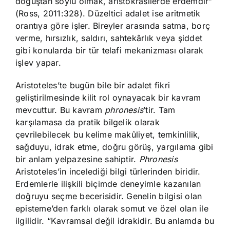
doğuştan soylu olmak, aristokrasilerde erdemdir”
(Ross, 2011:328). Düzeltici adalet ise aritmetik
orantıya göre işler. Bireyler arasında satma, borç
verme, hırsızlık, saldırı, sahtekârlık veya şiddet
gibi konularda bir tür telafi mekanizması olarak
işlev yapar.
Aristoteles’te bugün bile bir adalet fikri
geliştirilmesinde kilit rol oynayacak bir kavram
mevcuttur. Bu kavram
phronesis
’tir. Tam
karşılamasa da pratik bilgelik olarak
çevrilebilecek bu kelime makûliyet, temkinlilik,
sağduyu, idrak etme, doğru görüş, yargılama gibi
bir anlam yelpazesine sahiptir.
Phronesis
Aristoteles’in incelediği bilgi türlerinden biridir.
Erdemlerle ilişkili biçimde deneyimle kazanılan
doğruyu seçme becerisidir. Genelin bilgisi olan
episteme’den farklı olarak somut ve özel olan ile
ilgilidir. “Kavramsal değil idrakidir. Bu anlamda bu