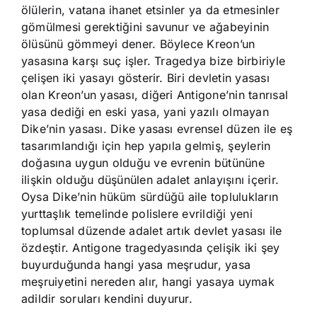
ölülerin, vatana ihanet etsinler ya da etmesinler
gömülmesi gerektiğini savunur ve ağabeyinin
ölüsünü gömmeyi dener. Böylece Kreon’un
yasasına karşı suç işler. Tragedya bize birbiriyle
çelişen iki yasayı gösterir. Biri devletin yasası
olan Kreon’un yasası, diğeri Antigone’nin tanrısal
yasa dediği en eski yasa, yani yazılı olmayan
Dike’nin yasası. Dike yasası evrensel düzen ile eş
tasarımlandığı için hep yapıla gelmiş, şeylerin
doğasına uygun olduğu ve evrenin bütününe
ilişkin olduğu düşünülen adalet anlayışını içerir.
Oysa Dike’nin hüküm sürdüğü aile toplulukların
yurttaşlık temelinde polislere evrildiği yeni
toplumsal düzende adalet artık devlet yasası ile
özdeştir. Antigone tragedyasında çelişik iki şey
buyurduğunda hangi yasa meşrudur, yasa
meşruiyetini nereden alır, hangi yasaya uymak
adildir soruları kendini duyurur.